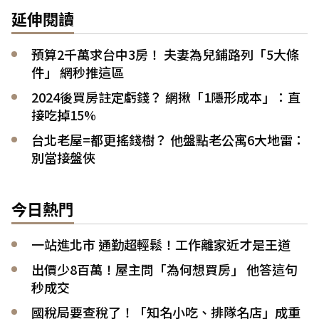
延伸閱讀
預算2千萬求台中3房！ 夫妻為兒鋪路列「5大條
件」 網秒推這區
2024後買房註定虧錢？ 網揪「1隱形成本」：直
接吃掉15%
台北老屋=都更搖錢樹？ 他盤點老公寓6大地雷：
別當接盤俠
今日熱門
一站進北市 通勤超輕鬆！工作離家近才是王道
出價少8百萬！屋主問「為何想買房」 他答這句
秒成交
國稅局要查稅了！「知名小吃、排隊名店」成重