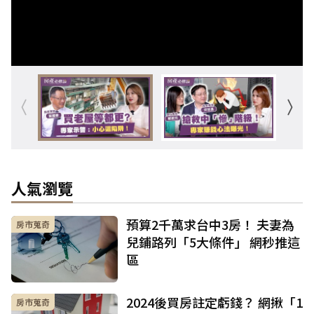
人氣瀏覽
預算2千萬求台中3房！ 夫妻為
房市蒐奇
兒鋪路列「5大條件」 網秒推這
區
2024後買房註定虧錢？ 網揪「1
房市蒐奇