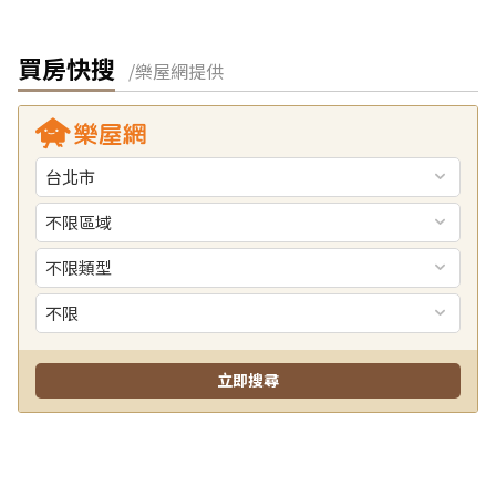
買房快搜
/樂屋網提供