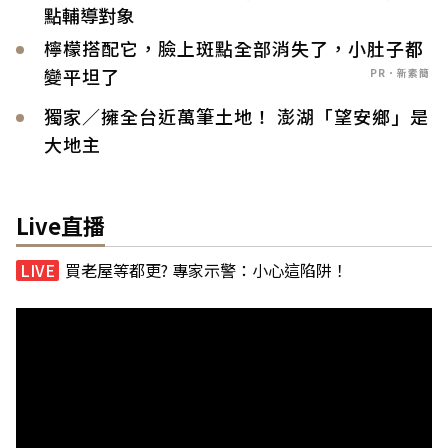
點輔導對象
檸檬搭配它，臉上斑點全部消失了，小肚子都
變平坦了
PR．新素簡
獨家／擁全台近萬筆土地！ 澎湖「望安鄉」是
大地主
Live直播
買老屋等都更? 專家示警：小心這陷阱！