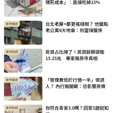
隱形成本」：直接吃掉15%
台北老屋=都更搖錢樹？ 他盤點
房市蒐奇
老公寓6大地雷：別當接盤俠
房貸占比降了！房貸餘額卻衝
房市快訊
15.25兆 專家揭房市真相
「管理費低於行情一半」很誘
房市蒐奇
人？ 內行揭關鍵：恐影響房價
你符合青安3.0嗎？回答5題就知
房市快訊