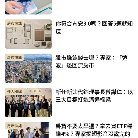
你符合青安3.0嗎？回答5題就知
房市快訊
道
股市賺飽錢去哪？專家：「這
房市快訊
波」恐回流房市
新任新北代銷理事長曾謀仁：以
達人開講
三大目標打造溝通橋梁
房貸不要太早還？拿去買ETF穩
房市快訊
賺4%？專家揭短影音沒說完的