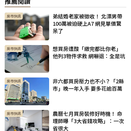
推薦閱讀
弟結婚老家被徵收！ 北漂男帶
房市快訊
100萬被迫硬上A7 網見單價驚
呆了
想買房遭酸「繳完都比你老」
房市快訊
他列3物件求救 網嚇退：全是坑
非六都買房壓力也不小？「2縣
房市快訊
市」晚一年入手 要多花逾百萬
農曆七月買房裝修好時機！ 命
房市快訊
理師曝「3大省錢攻略」：一次
省很大