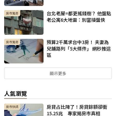
台北老屋=都更搖錢樹？ 他盤點
房市蒐奇
老公寓6大地雷：別當接盤俠
預算2千萬求台中3房！ 夫妻為
房市蒐奇
兒鋪路列「5大條件」 網秒推這
區
顯示更多
人氣瀏覽
房貸占比降了！房貸餘額卻衝
房市快訊
15.25兆 專家揭房市真相