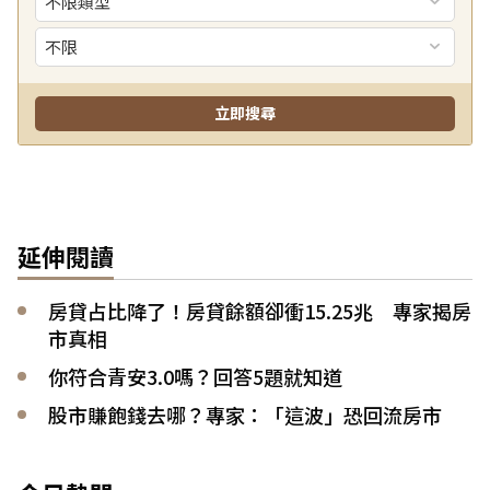
延伸閱讀
房貸占比降了！房貸餘額卻衝15.25兆 專家揭房
市真相
你符合青安3.0嗎？回答5題就知道
股市賺飽錢去哪？專家：「這波」恐回流房市