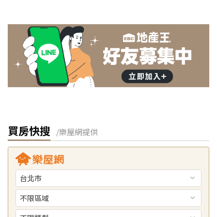
買房快搜
/樂屋網提供