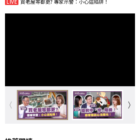
買老屋等都更? 專家示警：小心這陷阱！