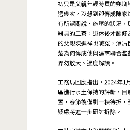
初只是父親年輕時買的幾塊
過幾次，沒想到卻傳成陳家
有所謂關說、施壓的狀況，
器具的工寮，退休後才翻修
的父親陳進祥也喊冤，澄清
楚為何傳成他與建商聯合濫
界勿放大、過度解讀。
工務局回應指出，2024年
區進行水土保持的評斷，目
置，春節後僅剩一棟待拆，
疑慮將進一步研討拆除。