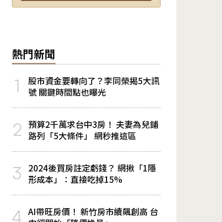
熱門新聞
股市資金要轉向了？李同榮揭5大訊
1
號 關鍵時間點也曝光
預算2千萬求台中3房！ 夫妻為兒鋪
2
路列「5大條件」 網秒推這區
2024後買房註定虧錢？ 網揪「1隱
3
形成本」：直接吃掉15%
AI帶旺房價！ 新竹房市續飆創高 台
4