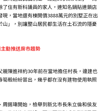
除了住有新科議員的家人，連知名鍋貼連鎖店
現，當地還有棟開價3888萬元的別墅正在出
於山」，別讓整山居民都生活在土石流的隱憂
週主動推送房市趨勢
父親陳進祥約30年前在當地擔任村長，違建也
春筍般紛紛冒出，幾乎都在沒有建物使用執照
、周錫瑋開始，檢舉到新北市長朱立倫和侯友