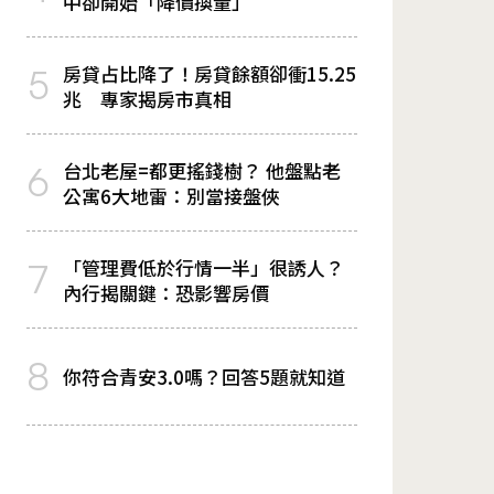
中卻開始「降價換量」
房貸占比降了！房貸餘額卻衝15.25
5
兆 專家揭房市真相
台北老屋=都更搖錢樹？ 他盤點老
6
公寓6大地雷：別當接盤俠
「管理費低於行情一半」很誘人？
7
內行揭關鍵：恐影響房價
8
你符合青安3.0嗎？回答5題就知道