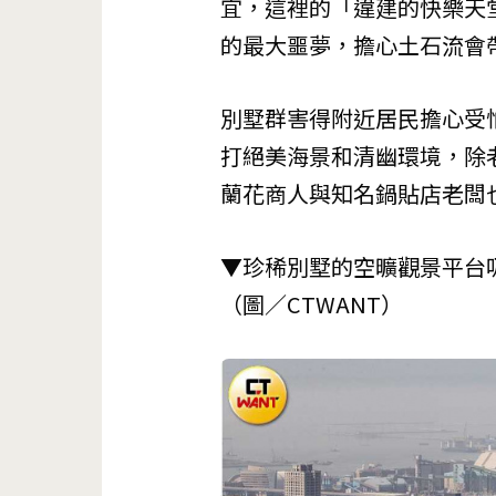
宜，這裡的「違建的快樂天
的最大噩夢，擔心土石流會
別墅群害得附近居民擔心受
打絕美海景和清幽環境，除
蘭花商人與知名鍋貼店老闆
▼珍稀別墅的空曠觀景平台
（圖／CTWANT）