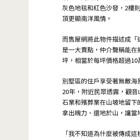
灰色地毯和紅色沙發，2樓
頂更顯南洋風情。
而售屋網將此物件描述成「
是一大賣點，仲介聲稱能在擁
坪，相當於每坪價格超過10
別墅區的住戶享受著無敵海
20年，附近民眾透露，觀音
石業和殯葬業在山坡地留下
拿出魄力、還地於山，讓當
「我不知道為什麼被傳成這