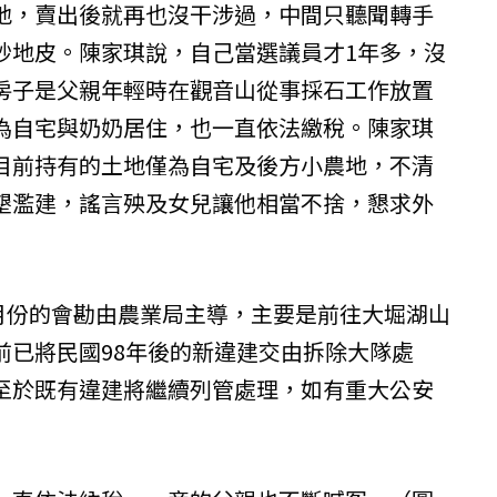
地，賣出後就再也沒干涉過，中間只聽聞轉手
炒地皮。陳家琪說，自己當選議員才1年多，沒
房子是父親年輕時在觀音山從事採石工作放置
為自宅與奶奶居住，也一直依法繳稅。陳家琪
目前持有的土地僅為自宅及後方小農地，不清
墾濫建，謠言殃及女兒讓他相當不捨，懇求外
1月份的會勘由農業局主導，主要是前往大堀湖山
前已將民國98年後的新違建交由拆除大隊處
至於既有違建將繼續列管處理，如有重大公安