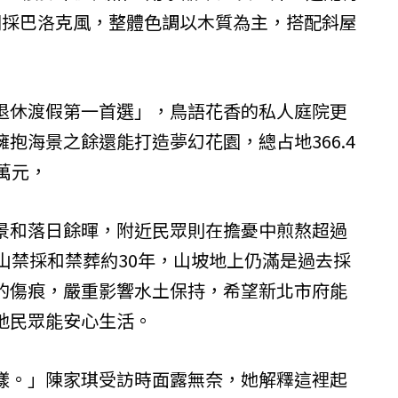
則採巴洛克風，整體色調以木質為主，搭配斜屋
退休渡假第一首選」，鳥語花香的私人庭院更
抱海景之餘還能打造夢幻花園，總占地366.4
萬元，
景和落日餘暉，附近民眾則在擔憂中煎熬超過
山禁採和禁葬約30年，山坡地上仍滿是過去採
的傷痕，嚴重影響水土保持，希望新北市府能
地民眾能安心生活。
樣。」陳家琪受訪時面露無奈，她解釋這裡起