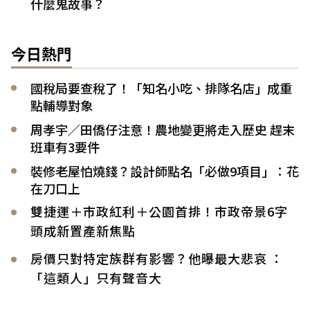
什麼鬼故事？
今日熱門
國稅局要查稅了！「知名小吃、排隊名店」成重
點輔導對象
周孝宇／田僑仔注意！農地變更將走入歷史 趕末
班車有3要件
裝修老屋怕燒錢？設計師點名「必做9項目」：花
在刀口上
雙捷運＋市政紅利＋公園首排！市政帝景6字
頭成新置產新焦點
房價只對特定族群有影響？他曝最大悲哀 ：
「這類人」只有聲音大