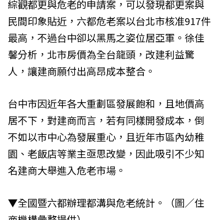
綜觀都更與危老的申請案，可以發現都更案與
民間印象貼近，六都危老案以台北市核准917件
最高，不過台中卻以黑馬之姿位居亞軍。徐佳
馨分析，北市房價為全台龍頭，改建利益驚
人，讓建商願付出高昂成本整合。
台中市因近年各大重劃區發展飽和，且地價高
居不下，對建商而言，若有同樣開發成本，倒
不如以市中心為發展重心，且近年市區內幼稚
園、老飯店等業主亟思改變，因此吸引不少知
名建商大舉進入危老市場。
▼全國暨六都辦理都溝與危老統計。（圖／住
商機構彙整提供）