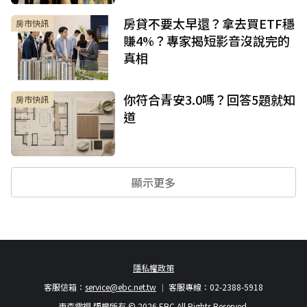
房貸不要太早還？拿去買ETF穩
房市快訊
賺4%？專家揭短影音沒說完的
真相
你符合青安3.0嗎？回答5題就知
房市快訊
道
顯示更多
隱私權政策
客服信箱：
service@ebc.net.tw
客服專線：02-2388-5918
東森電視 版權所有 © 2026 EBC All Rights Reserved.