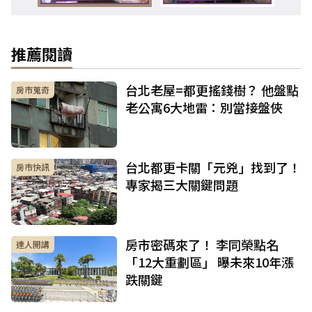
推薦閱讀
台北老屋=都更搖錢樹？ 他盤點
房市蒐奇
老公寓6大地雷：別當接盤俠
台北都更卡關「元兇」找到了！
房市快訊
專家揭三大關鍵問題
房市密碼來了！ 李同榮點名
達人開講
「12大重劃區」 曝未來10年漲
跌關鍵