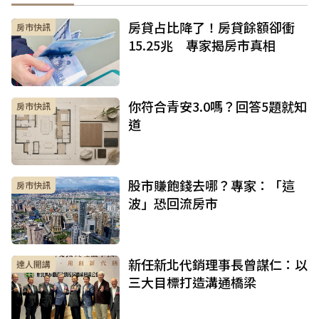
房貸占比降了！房貸餘額卻衝
房市快訊
15.25兆 專家揭房市真相
你符合青安3.0嗎？回答5題就知
房市快訊
道
股市賺飽錢去哪？專家：「這
房市快訊
波」恐回流房市
新任新北代銷理事長曾謀仁：以
達人開講
三大目標打造溝通橋梁