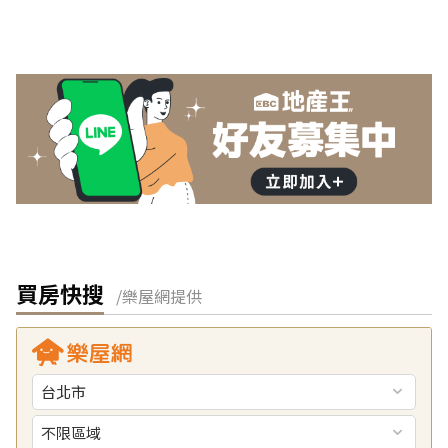
買房快搜
/樂屋網提供