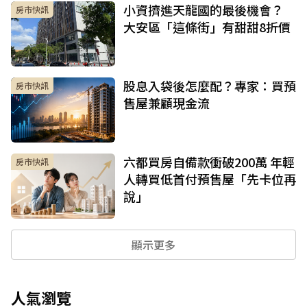
小資擠進天龍國的最後機會？
房市快訊
大安區「這條街」有甜甜8折價
股息入袋後怎麼配？專家：買預
房市快訊
售屋兼顧現金流
六都買房自備款衝破200萬 年輕
房市快訊
人轉買低首付預售屋「先卡位再
說」
顯示更多
人氣瀏覽