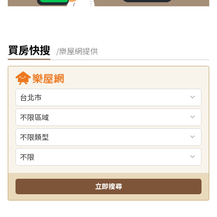
買房快搜
/樂屋網提供