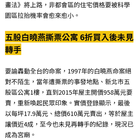
畫法》將上路，非都會區的住宅價格要被科學
園區拉抬機率會愈來愈小。
五股白曉燕撕票公寓 6折買入後未見
轉手
要論轟動全台的命案，1997年的白曉燕命案絕
對不陌生，當年遭撕票的事發地點、新北市五
股區公寓1樓，直到2015年屋主開價958萬元要
賣，重新喚起民眾印象。實價登錄顯示，最後
以每坪17.9萬元、總價610萬元賣出，等於屋主
讓價近4成，至今也未見再轉手的紀錄，現況已
成為宮廟。