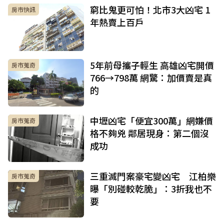
窮比鬼更可怕！北市3大凶宅 1
房市快訊
年熱賣上百戶
5年前母攜子輕生 高雄凶宅開價
房市蒐奇
766→798萬 網驚：加價賣是真
的
中壢凶宅「便宜300萬」網嫌價
房市蒐奇
格不夠兇 鄰居現身：第二個沒
成功
三重滅門案豪宅變凶宅 江柏樂
房市蒐奇
曝「別碰較乾脆」：3折我也不
要