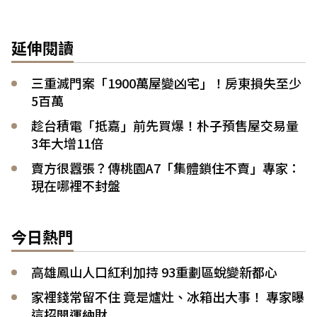
延伸閱讀
三重滅門案「1900萬屋變凶宅」！房東損失至少
5百萬
趁台積電「抵嘉」前先買爆！朴子預售屋交易量
3年大增11倍
賣方很囂張？傳桃園A7「集體鎖住不賣」專家：
現在哪裡不封盤
今日熱門
高雄鳳山人口紅利加持 93重劃區蛻變新都心
家裡錢常留不住 竟是爐灶、冰箱出大事！ 專家曝
這招開運納財