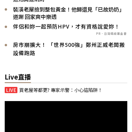
裝潢老屋撿到整包黃金！他歸還見「已故奶奶」
道謝 回家爽中樂透
伴侶和妳一起預防HPV，才有資格說愛妳！
PR．台灣癌症基金會
房市崩擴大！ 「世界500強」鄭州正威老闆搬
設備跑路
Live直播
買老屋等都更? 專家示警：小心這陷阱！