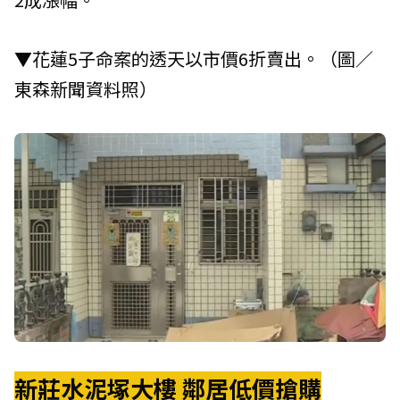
▼花蓮5子命案的透天以市價6折賣出。（圖／
東森新聞資料照）
新莊水泥塚大樓 鄰居低價搶購