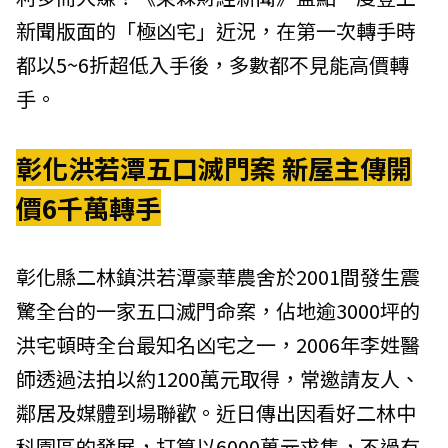
新聞版面的「極凶宅」近況，在第一次轉手時
都以5~6折超低入手後，多數都不見能高價轉
手。
彰化洪若潭五口滅門案 新屋主傳開
價6千萬轉手
彰化縣二林鎮洪若潭豪華農舍於2001間發生震
驚全台的一家五口滅門命案，佔地逾3000坪的
洪宅頓時全台最知名凶宅之一，2006年李姓醫
師透過法拍以約1200萬元取得，常邀請友人、
鄰居及媒體到場聯歡。近日傳出因看好二林中
科園區的發展，打算以6000萬元求售，不過有