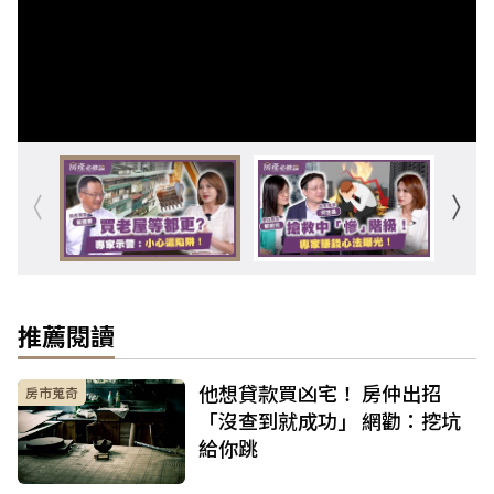
推薦閱讀
他想貸款買凶宅！ 房仲出招
房市蒐奇
「沒查到就成功」 網勸：挖坑
給你跳