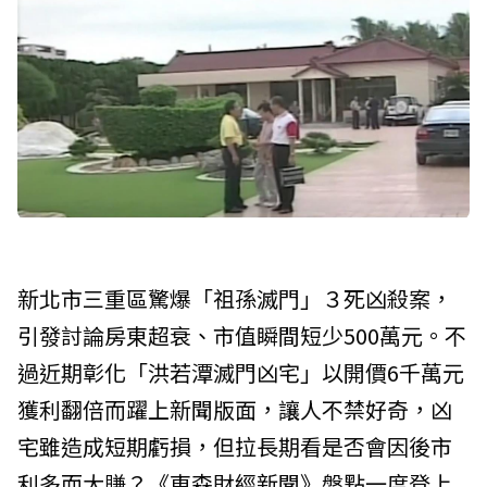
新北市三重區驚爆「祖孫滅門」３死凶殺案，
引發討論房東超衰、市值瞬間短少500萬元。不
過近期彰化「洪若潭滅門凶宅」以開價6千萬元
獲利翻倍而躍上新聞版面，讓人不禁好奇，凶
宅雖造成短期虧損，但拉長期看是否會因後市
利多而大賺？《東森財經新聞》盤點一度登上