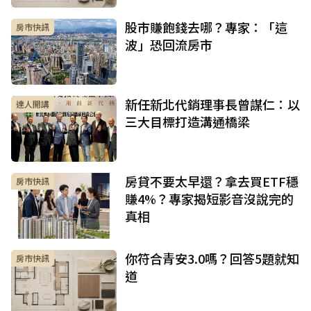
股市賺飽錢去哪？專家：「這
房市快訊
波」恐回流房市
新任新北代銷理事長曾謀仁：以
達人開講
三大目標打造溝通橋梁
房貸不要太早還？拿去買ETF穩
房市快訊
賺4%？專家揭短影音沒說完的
真相
你符合青安3.0嗎？回答5題就知
房市快訊
道