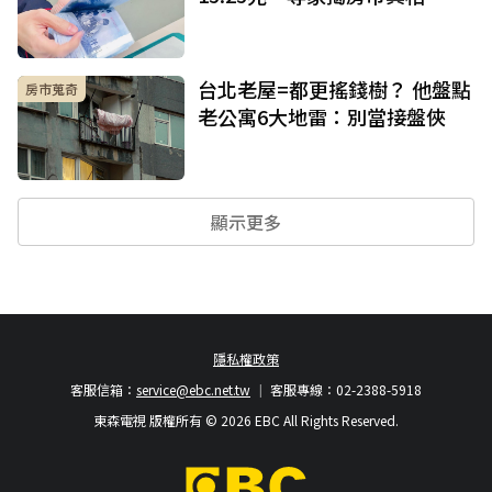
台北老屋=都更搖錢樹？ 他盤點
房市蒐奇
老公寓6大地雷：別當接盤俠
顯示更多
隱私權政策
客服信箱：
service@ebc.net.tw
客服專線：02-2388-5918
東森電視 版權所有 © 2026 EBC All Rights Reserved.