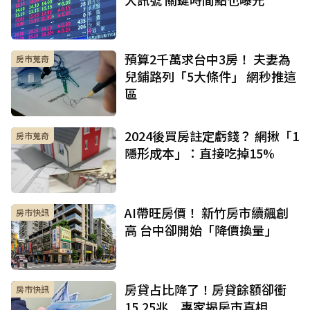
預算2千萬求台中3房！ 夫妻為
房市蒐奇
兒鋪路列「5大條件」 網秒推這
區
2024後買房註定虧錢？ 網揪「1
房市蒐奇
隱形成本」：直接吃掉15%
AI帶旺房價！ 新竹房市續飆創
房市快訊
高 台中卻開始「降價換量」
房貸占比降了！房貸餘額卻衝
房市快訊
15.25兆 專家揭房市真相