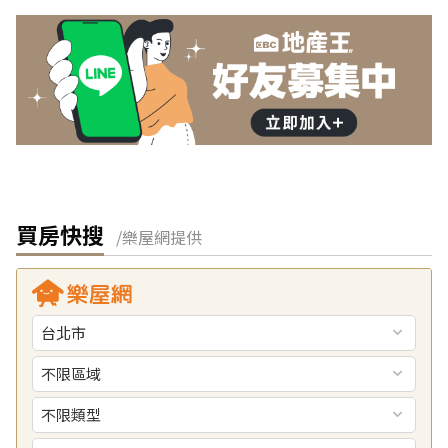
買房快搜
/樂屋網提供