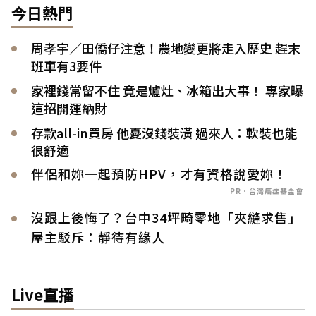
今日熱門
周孝宇／田僑仔注意！農地變更將走入歷史 趕末
班車有3要件
家裡錢常留不住 竟是爐灶、冰箱出大事！ 專家曝
這招開運納財
存款all-in買房 他憂沒錢裝潢 過來人：軟裝也能
很舒適
伴侶和妳一起預防HPV，才有資格說愛妳！
PR．台灣癌症基金會
沒跟上後悔了？台中34坪畸零地「夾縫求售」
屋主駁斥：靜待有緣人
Live直播