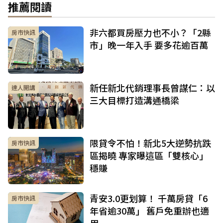
推薦閱讀
非六都買房壓力也不小？「2縣
房市快訊
市」晚一年入手 要多花逾百萬
新任新北代銷理事長曾謀仁：以
達人開講
三大目標打造溝通橋梁
限貸令不怕！新北5大逆勢抗跌
房市快訊
區揭曉 專家曝這區「雙核心」
穩賺
青安3.0更划算！ 千萬房貸「6
房市快訊
年省逾30萬」 舊戶免重辦也適
用