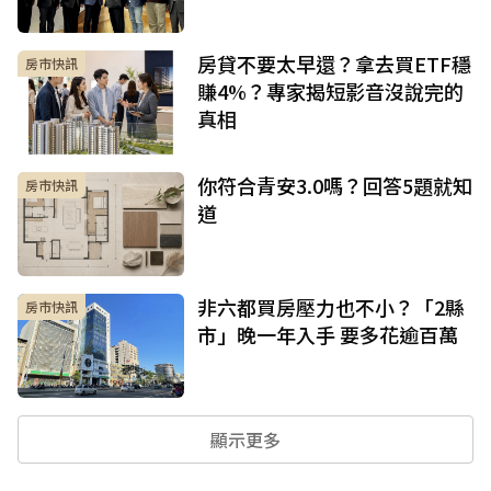
房貸不要太早還？拿去買ETF穩
房市快訊
賺4%？專家揭短影音沒說完的
真相
你符合青安3.0嗎？回答5題就知
房市快訊
道
非六都買房壓力也不小？「2縣
房市快訊
市」晚一年入手 要多花逾百萬
顯示更多