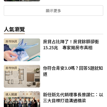
顯示更多
人氣瀏覽
房貸占比降了！房貸餘額卻衝
房市快訊
15.25兆 專家揭房市真相
你符合青安3.0嗎？回答5題就知
房市快訊
道
新任新北代銷理事長曾謀仁：以
達人開講
三大目標打造溝通橋梁