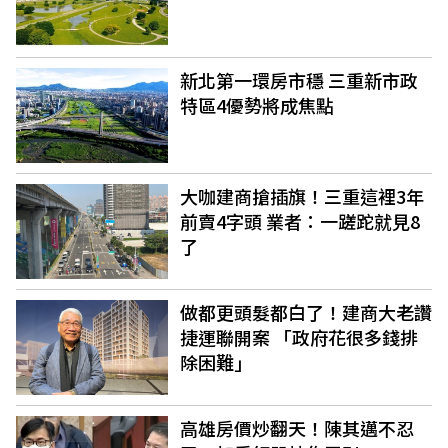
新北第一環房市穩 三重新市政
特區4優勢將成焦點
大咖建商搶插旗！三重這裡3年
前賣4字頭 業者：一蹉跎就見8
了
做都更頭髮都白了！建商大老讚
捷運聯開案 「政府花很多錢排
除困難」
高雄房價炒翻天！陳其邁不忍