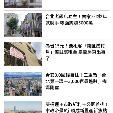
台北老飯店易主！賣家不到2年
就脫手 帳面爽賺5000萬
為省15元！要租客「錢匯房貸
戶」備註寫租金 烏龍房東出事
了
青安3.0回歸自住！三重憑「台
北第一環＋3,000官員進駐」撐
爆剛需
雙捷運＋市政紅利＋公園首排！
市政帝景6字頭成新置產新焦點