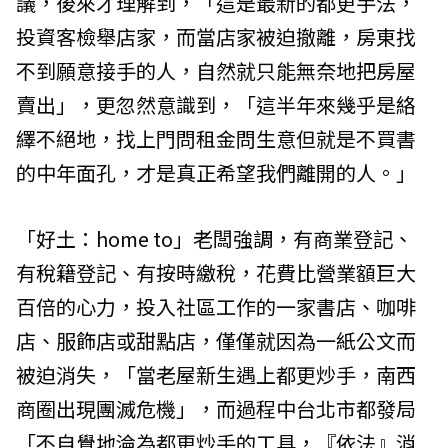
議，後來才理解到，「這是最新的都更手法，
投資客檢舉店家，而當店家被迫撤離，房東找
不到願意接手的人，自然就只能無奈地把房屋
賣出」，更忽然意識到，「這半年來幾乎是絡
繹不絕地，找上門問租金問生意但就是不買書
的中年面孔，才是真正希望我們離開的人。」
「好土：home to」老闆強調，有商業登記、
有稅籍登記、有按時繳稅，花費比營業額巨大
百倍的心力，投入社區工作的一家書店、咖啡
店、服飾店或甜點店，僅僅就因為一紙公文而
被迫消失，「當老屋新生遇上都更炒手，南西
商圈出現團滅危機」，而過程中台北市都發局
「不自覺地淪為都更炒手的工具，『依法』消