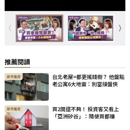
推薦閱讀
台北老屋=都更搖錢樹？ 他盤點
房市蒐奇
老公寓6大地雷：別當接盤俠
買2間還不夠！ 投資客又看上
房市蒐奇
「亞洲矽谷」：隨便買都賺