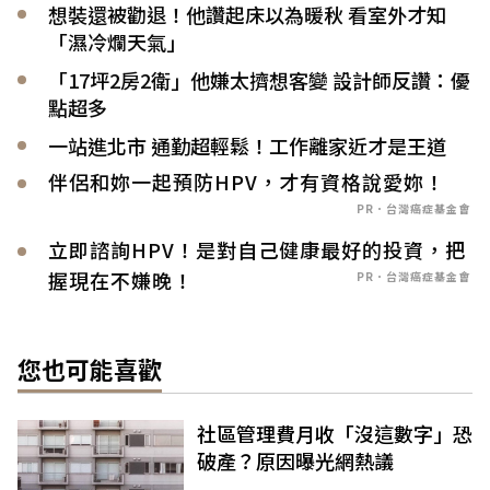
想裝還被勸退！他讚起床以為暖秋 看室外才知
「濕冷爛天氣」
「17坪2房2衛」他嫌太擠想客變 設計師反讚：優
點超多
一站進北市 通勤超輕鬆！工作離家近才是王道
伴侶和妳一起預防HPV，才有資格說愛妳！
PR．台灣癌症基金會
立即諮詢HPV！是對自己健康最好的投資，把
握現在不嫌晚！
PR．台灣癌症基金會
您也可能喜歡
社區管理費月收「沒這數字」恐
破產？原因曝光網熱議