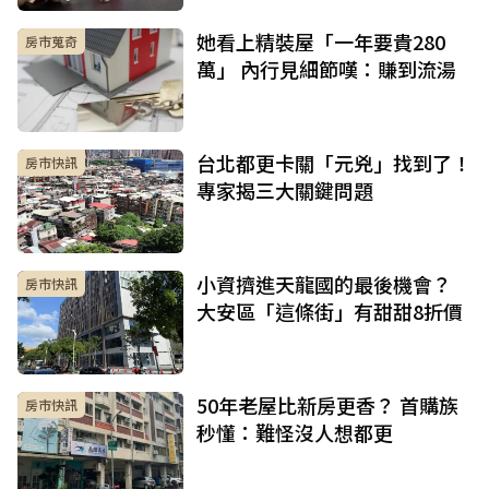
她看上精裝屋「一年要貴280
房市蒐奇
萬」 內行見細節嘆：賺到流湯
台北都更卡關「元兇」找到了！
房市快訊
專家揭三大關鍵問題
小資擠進天龍國的最後機會？
房市快訊
大安區「這條街」有甜甜8折價
50年老屋比新房更香？ 首購族
房市快訊
秒懂：難怪沒人想都更