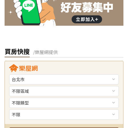
買房快搜
/樂屋網提供