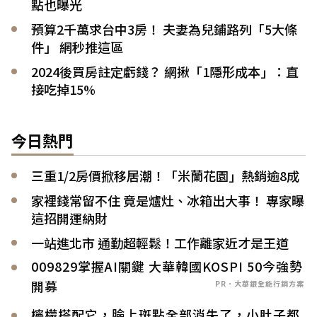
點也曝光
預算2千萬求台中3房！ 夫妻為兒鋪路列「5大條
件」 網秒推這區
2024後買房註定虧錢？ 網揪「1隱形成本」：直
接吃掉15%
今日熱門
三重1/2房價掀移居潮！「米蘭花園」熱銷逾8成
家裡錢常留不住 竟是爐灶、冰箱出大事！ 專家曝
這招開運納財
一站進北市 通勤超輕鬆！工作離家近才是王道
009829掌握AI關鍵 大華韓國KOSPI 50今強勢
開募
PR．大華銀全能行銷方案
檸檬搭配它，臉上斑點全部消失了，小肚子都