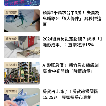
預算2千萬求台中3房！ 夫妻為
房市蒐奇
兒鋪路列「5大條件」 網秒推這
區
2024後買房註定虧錢？ 網揪「1
房市蒐奇
隱形成本」：直接吃掉15%
AI帶旺房價！ 新竹房市續飆創
房市快訊
高 台中卻開始「降價換量」
房貸占比降了！房貸餘額卻衝
房市快訊
15.25兆 專家揭房市真相