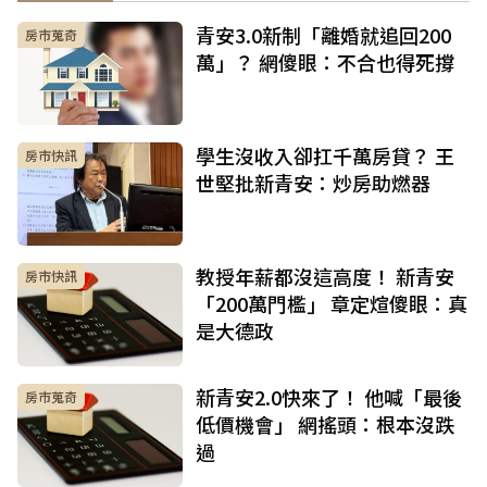
青安3.0新制「離婚就追回200
房市蒐奇
萬」？ 網傻眼：不合也得死撐
學生沒收入卻扛千萬房貸？ 王
房市快訊
世堅批新青安：炒房助燃器
教授年薪都沒這高度！ 新青安
房市快訊
「200萬門檻」 章定煊傻眼：真
是大德政
新青安2.0快來了！ 他喊「最後
房市蒐奇
低價機會」 網搖頭：根本沒跌
過