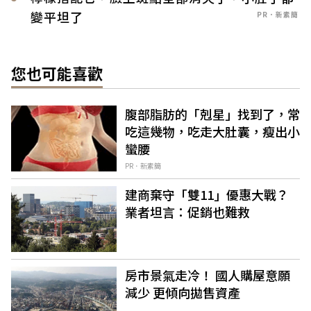
變平坦了
PR．新素簡
您也可能喜歡
腹部脂肪的「剋星」找到了，常
吃這幾物，吃走大肚囊，瘦出小
蠻腰
PR．新素簡
建商棄守「雙11」優惠大戰？
業者坦言：促銷也難救
房市景氣走冷！ 國人購屋意願
減少 更傾向拋售資產