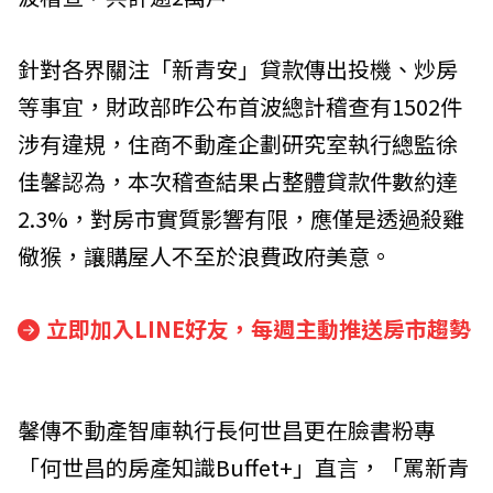
針對各界關注「新青安」貸款傳出投機、炒房
等事宜，財政部昨公布首波總計稽查有1502件
涉有違規，住商不動產企劃研究室執行總監徐
佳馨認為，本次稽查結果占整體貸款件數約達
2.3%，對房市實質影響有限，應僅是透過殺雞
儆猴，讓購屋人不至於浪費政府美意。
立即加入LINE好友，每週主動推送房市趨勢
馨傳不動產智庫執行長何世昌更在臉書粉專
「何世昌的房產知識Buffet+」直言，「罵新青