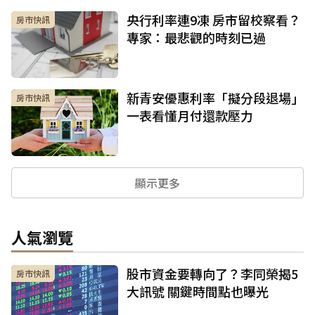
央行利率連9凍 房市留校察看？
房市快訊
專家：最悲觀的時刻已過
新青安優惠利率「擬分段退場」
房市快訊
一表看懂月付還款壓力
顯示更多
人氣瀏覽
股市資金要轉向了？李同榮揭5
房市快訊
大訊號 關鍵時間點也曝光