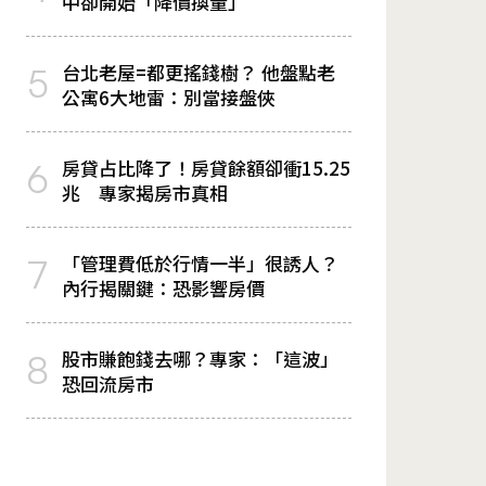
中卻開始「降價換量」
台北老屋=都更搖錢樹？ 他盤點老
5
公寓6大地雷：別當接盤俠
房貸占比降了！房貸餘額卻衝15.25
6
兆 專家揭房市真相
「管理費低於行情一半」很誘人？
7
內行揭關鍵：恐影響房價
股市賺飽錢去哪？專家：「這波」
8
恐回流房市