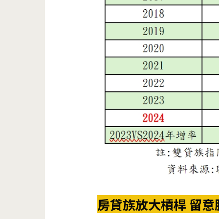
房貸族放大槓桿 留意