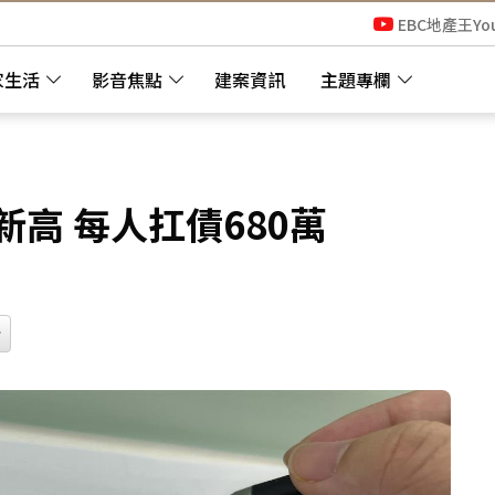
EBC地產王Yo
家生活
影音焦點
建案資訊
主題專欄
新高 每人扛債680萬