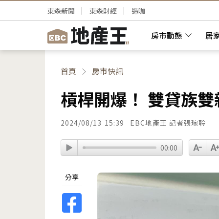
東森新聞
東森財經
造咖
房市動態
居
首頁
房市快訊
槓桿開爆！ 雙貸族雙
2024/08/13
15:39
EBC地產王 記者張琬聆
00:00
分享