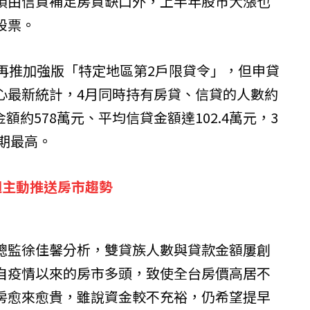
須由信貸補足房貸缺口外，上半年股市大漲也
股票。
月再推加強版「特定地區第2戶限貸令」，但申貸
心最新統計，4月同時持有房貸、信貸的人數約
金額約578萬元、平均信貸金額達102.4萬元，3
同期最高。
週主動推送房市趨勢
總監徐佳馨分析，雙貸族人數與貸款金額屢創
自疫情以來的房市多頭，致使全台房價高居不
房愈來愈貴，雖說資金較不充裕，仍希望提早