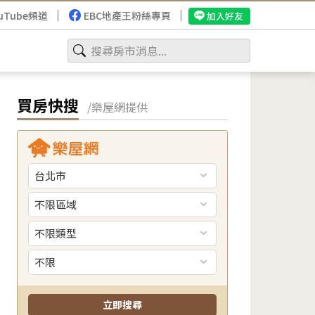
uTube頻道
EBC地產王粉絲專頁
加入好友
買房快搜
/樂屋網提供