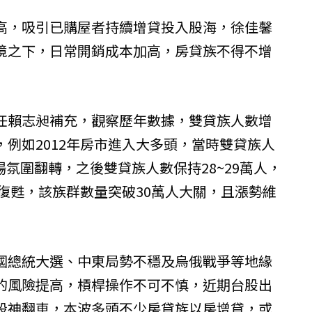
高，吸引已購屋者持續增貸投入股海，徐佳馨
境之下，日常開銷成本加高，房貸族不得不增
任賴志昶補充，觀察歷年數據，雙貸族人數增
例如2012年房市進入大多頭，當時雙貸族人
場氛圍翻轉，之後雙貸族人數保持28~29萬人，
市復甦，該族群數量突破30萬人大關，且漲勢維
國總統大選、中東局勢不穩及烏俄戰爭等地緣
的風險提高，槓桿操作不可不慎，近期台股出
股神翻車，本波多頭不少房貸族以房增貸，或