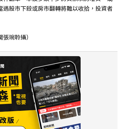
當遇股市下殺或房市翻轉將難以收拾，投資者
聞張琬聆攝）