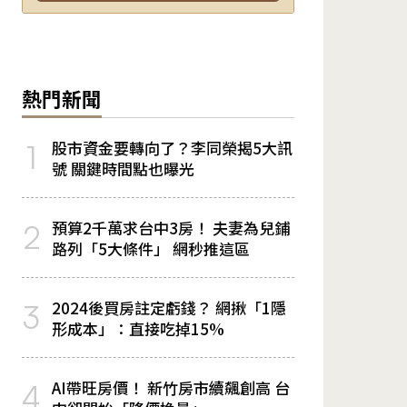
熱門新聞
股市資金要轉向了？李同榮揭5大訊
1
號 關鍵時間點也曝光
預算2千萬求台中3房！ 夫妻為兒鋪
2
路列「5大條件」 網秒推這區
2024後買房註定虧錢？ 網揪「1隱
3
形成本」：直接吃掉15%
AI帶旺房價！ 新竹房市續飆創高 台
4