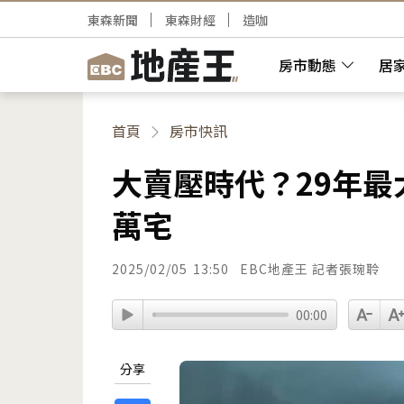
東森新聞
東森財經
造咖
房市動態
居
首頁
房市快訊
大賣壓時代？29年最大
萬宅
2025/02/05
13:50
EBC地產王 記者張琬聆
00:00
分享