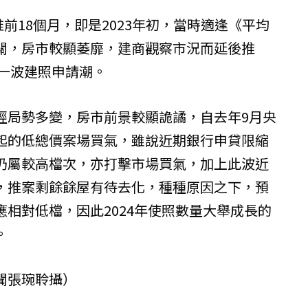
推前18個月，即是2023年初，當時適逢《平均
關，房市較顯萎靡，建商觀察市況而延後推
現一波建照申請潮。
經局勢多變，房市前景較顯詭譎，自去年9月央
起的低總價案場買氣，雖說近期銀行申貸限縮
仍屬較高檔次，亦打擊市場買氣，加上此波近
，推案剩餘餘屋有待去化，種種原因之下，預
相對低檔，因此2024年使照數量大舉成長的
。
聞張琬聆攝）