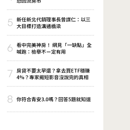
恐回流房市
新任新北代銷理事長曾謀仁：以三
5
大目標打造溝通橋梁
看中完美神房！ 網見「一缺點」全
6
喊跑：檢舉不ㄧ定有用
房貸不要太早還？拿去買ETF穩賺
7
4%？專家揭短影音沒說完的真相
8
你符合青安3.0嗎？回答5題就知道