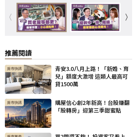
推薦閱讀
青安3.0八月上路！「新婚、育
房市快訊
兒」額度大激增 這類人最高可
貸1500萬
購屋信心創2年新高！台股賺翻
房市快訊
「股轉房」迎第三季甜蜜點
買2間還不夠！ 投資客又看上
房市蒐奇