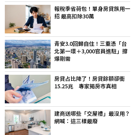
報稅季省荷包！單身房貸族用一
招 最高扣除30萬
青安3.0回歸自住！三重憑「台
北第一環＋3,000官員進駐」撐
爆剛需
房貸占比降了！房貸餘額卻衝
15.25兆 專家揭房市真相
建商送哪些「交屋禮」最沒用？
網喊：這三樣最廢