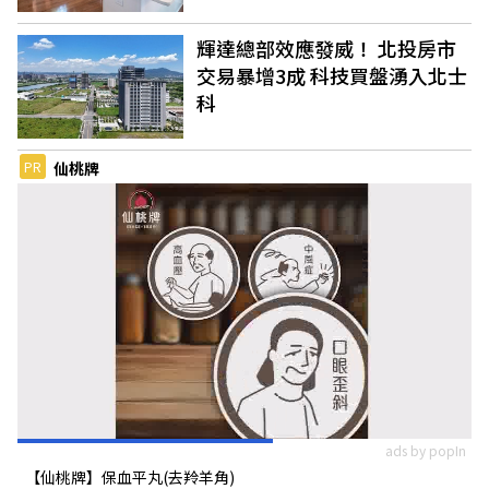
輝達總部效應發威！ 北投房市
交易暴增3成 科技買盤湧入北士
科
PR
仙桃牌
ads by popIn
【仙桃牌】保血平丸(去羚羊角)