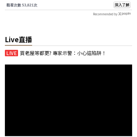
深入了解
觀看次數 53,821次
Recommended by
Live直播
買老屋等都更? 專家示警：小心這陷阱！