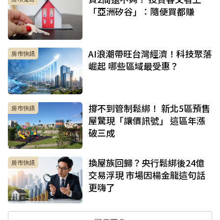
「亞洲矽谷」：隨便買都賺
AI浪潮帶旺台灣經濟！科技聚落
房市快訊
崛起 哪些區域最受惠？
撐不到管制鬆綁！ 新北5區預售
房市快訊
屋驚現「讓價訊號」 這區年漲
破三成
換屋族回歸？央行鬆綁後24億
房市快訊
交易浮現 市場因楊金龍這句話
更嗨了