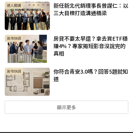
新任新北代銷理事長曾謀仁：以
達人開講
三大目標打造溝通橋梁
房貸不要太早還？拿去買ETF穩
房市快訊
賺4%？專家揭短影音沒說完的
真相
你符合青安3.0嗎？回答5題就知
房市快訊
道
顯示更多