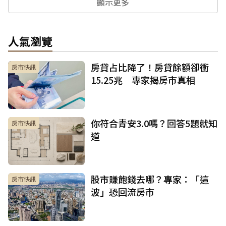
顯示更多
人氣瀏覽
房貸占比降了！房貸餘額卻衝
房市快訊
15.25兆 專家揭房市真相
你符合青安3.0嗎？回答5題就知
房市快訊
道
股市賺飽錢去哪？專家：「這
房市快訊
波」恐回流房市