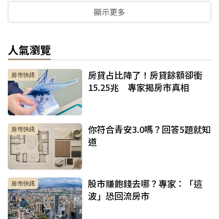
顯示更多
人氣瀏覽
房貸占比降了！房貸餘額卻衝
房市快訊
15.25兆 專家揭房市真相
你符合青安3.0嗎？回答5題就知
房市快訊
道
股市賺飽錢去哪？專家：「這
房市快訊
波」恐回流房市