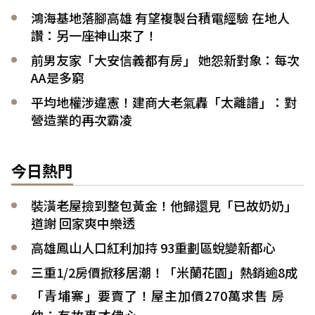
鴻海基地落腳高雄 有望複製台積電經驗 在地人
讚：另一座神山來了！
前男友家「大安信義都有房」 她怨新對象：每次
AA是多窮
平均地權涉違憲！建商大老氣轟「太離譜」：對
營造業的再次霸凌
今日熱門
裝潢老屋撿到整包黃金！他歸還見「已故奶奶」
道謝 回家爽中樂透
高雄鳳山人口紅利加持 93重劃區蛻變新都心
三重1/2房價掀移居潮！「米蘭花園」熱銷逾8成
「青埔寨」要賣了！屋主加價270萬求售 房
仲：有故事才佛心