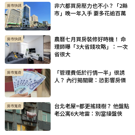
非六都買房壓力也不小？「2縣
房市快訊
市」晚一年入手 要多花逾百萬
農曆七月買房裝修好時機！ 命
房市快訊
理師曝「3大省錢攻略」：一次
省很大
「管理費低於行情一半」很誘
房市蒐奇
人？ 內行揭關鍵：恐影響房價
台北老屋=都更搖錢樹？ 他盤點
房市蒐奇
老公寓6大地雷：別當接盤俠