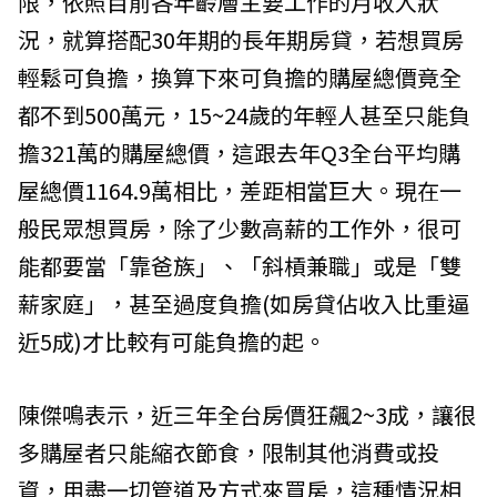
限，依照目前各年齡層主要工作的月收入狀
況，就算搭配30年期的長年期房貸，若想買房
輕鬆可負擔，換算下來可負擔的購屋總價竟全
都不到500萬元，15~24歲的年輕人甚至只能負
擔321萬的購屋總價，這跟去年Q3全台平均購
屋總價1164.9萬相比，差距相當巨大。現在一
般民眾想買房，除了少數高薪的工作外，很可
能都要當「靠爸族」、「斜槓兼職」或是「雙
薪家庭」，甚至過度負擔(如房貸佔收入比重逼
近5成)才比較有可能負擔的起。
陳傑鳴表示，近三年全台房價狂飆2~3成，讓很
多購屋者只能縮衣節食，限制其他消費或投
資，用盡一切管道及方式來買房，這種情況相