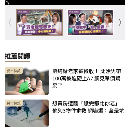
推薦閱讀
弟結婚老家被徵收！ 北漂男帶
房市快訊
100萬被迫硬上A7 網見單價驚
呆了
想買房遭酸「繳完都比你老」
房市快訊
他列3物件求救 網嚇退：全是坑