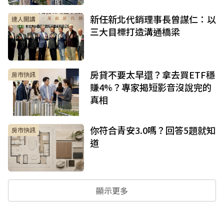
新任新北代銷理事長曾謀仁：以
達人開講
三大目標打造溝通橋梁
房貸不要太早還？拿去買ETF穩
房市快訊
賺4%？專家揭短影音沒說完的
真相
你符合青安3.0嗎？回答5題就知
房市快訊
道
顯示更多