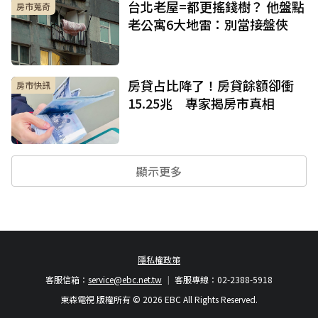
台北老屋=都更搖錢樹？ 他盤點
房市蒐奇
老公寓6大地雷：別當接盤俠
房貸占比降了！房貸餘額卻衝
房市快訊
15.25兆 專家揭房市真相
顯示更多
隱私權政策
客服信箱：
service@ebc.net.tw
客服專線：02-2388-5918
東森電視 版權所有 © 2026 EBC All Rights Reserved.