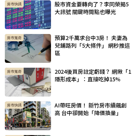
股市資金要轉向了？李同榮揭5
房市快訊
大訊號 關鍵時間點也曝光
預算2千萬求台中3房！ 夫妻為
房市蒐奇
兒鋪路列「5大條件」 網秒推這
區
2024後買房註定虧錢？ 網揪「1
房市蒐奇
隱形成本」：直接吃掉15%
AI帶旺房價！ 新竹房市續飆創
房市快訊
高 台中卻開始「降價換量」