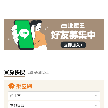
買房快搜
/樂屋網提供