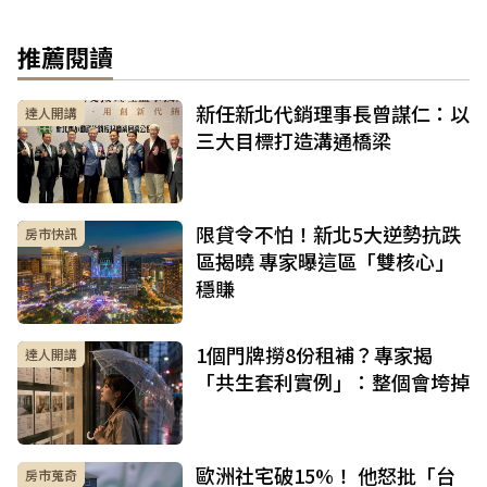
推薦閱讀
新任新北代銷理事長曾謀仁：以
達人開講
三大目標打造溝通橋梁
限貸令不怕！新北5大逆勢抗跌
房市快訊
區揭曉 專家曝這區「雙核心」
穩賺
1個門牌撈8份租補？專家揭
達人開講
「共生套利實例」：整個會垮掉
歐洲社宅破15%！ 他怒批「台
房市蒐奇