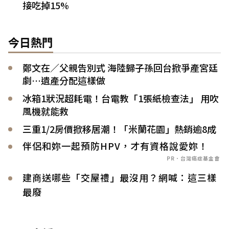
接吃掉15%
今日熱門
鄭文在／父親告別式 海陸歸子孫回台掀爭產宮廷
劇…遺產分配這樣做
冰箱1狀況超耗電！台電教「1張紙檢查法」 用吹
風機就能救
三重1/2房價掀移居潮！「米蘭花園」熱銷逾8成
伴侶和妳一起預防HPV，才有資格說愛妳！
PR．台灣癌症基金會
建商送哪些「交屋禮」最沒用？網喊：這三樣
最廢