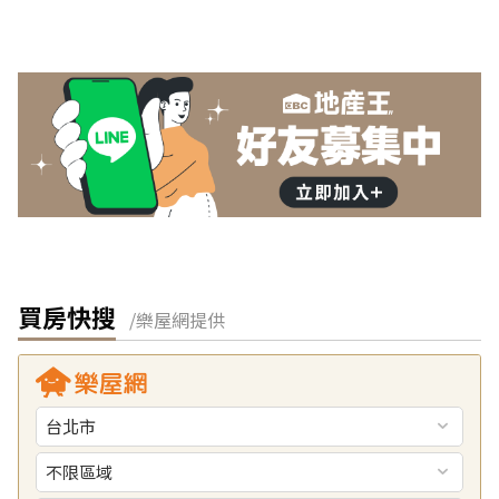
買房快搜
/樂屋網提供