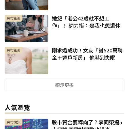
她怨「老公42歲就不想工
房市蒐奇
作」！ 網力挺：是我也想退休
剛求婚成功！女友「討520萬聘
房市蒐奇
金＋過戶新房」 他嚇到失眠
顯示更多
人氣瀏覽
股市資金要轉向了？李同榮揭5
房市快訊