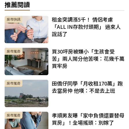
推薦閱讀
租金突調漲5千！ 情侶考慮
房市快訊
「ALL IN存款付頭期」 過來人
說話了
買30坪房被嫌小「生孩會受
房市蒐奇
苦」兩人鬧分他苦嘆：花幾千萬
買牢房
田僑仔同學「月收租170萬」跑
房市蒐奇
去當房仲 他嘆：不是去上班
孝順男友曝「家中負債還要替母
房市蒐奇
買房」！全場搖頭：別嫁了