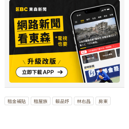
租金補貼
租屋族
賴品妤
林右昌
房東