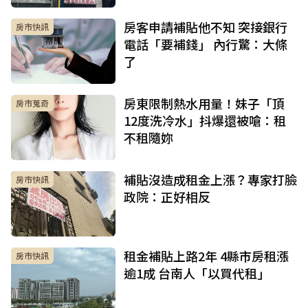
房客申請補貼他不知 突接銀行
房市快訊
電話「要補錢」 內行驚：大條
了
房東限制熱水用量！妹子「頂
房市蒐奇
12度洗冷水」抖爆還被嗆：租
不租隨妳
補貼沒造成租金上漲？專家打臉
房市快訊
政院：正好相反
租金補貼上路2年 4縣市房租漲
房市快訊
逾1成 台南人「以買代租」