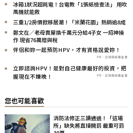
冰箱1狀況超耗電！台電教「1張紙檢查法」 用吹
風機就能救
三重1/2房價掀移居潮！「米蘭花園」熱銷逾8成
鄭文在／老母賣屋換千萬元分給4子女 一招神操
作 現省76萬贈與稅
伴侶和妳一起預防HPV，才有資格說愛妳！
PR．台灣癌症基金會
立即諮詢HPV！是對自己健康最好的投資，把
握現在不嫌晚！
PR．台灣癌症基金會
您也可能喜歡
消防法修正三讀通過！「這場
所」缺失將直接開罰 最重可罰
30萬