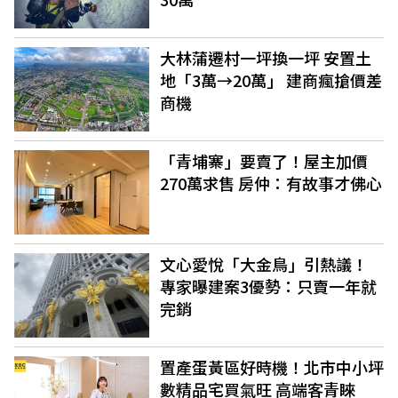
大林蒲遷村一坪換一坪 安置土
地「3萬→20萬」 建商瘋搶價差
商機
「青埔寨」要賣了！屋主加價
270萬求售 房仲：有故事才佛心
文心愛悅「大金鳥」引熱議！
專家曝建案3優勢：只賣一年就
完銷
置產蛋黃區好時機！北市中小坪
數精品宅買氣旺 高端客青睞