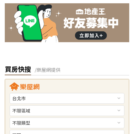
買房快搜
/樂屋網提供