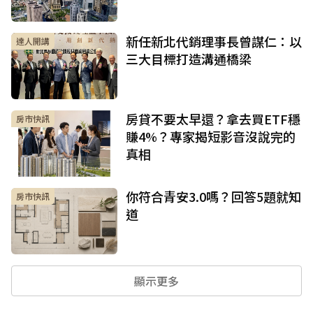
新任新北代銷理事長曾謀仁：以
達人開講
三大目標打造溝通橋梁
房貸不要太早還？拿去買ETF穩
房市快訊
賺4%？專家揭短影音沒說完的
真相
你符合青安3.0嗎？回答5題就知
房市快訊
道
顯示更多