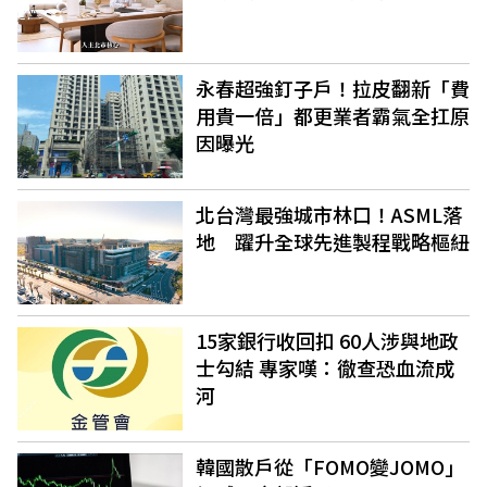
永春超強釘子戶！拉皮翻新「費
用貴一倍」都更業者霸氣全扛原
因曝光
北台灣最強城市林口！ASML落
地 躍升全球先進製程戰略樞紐
15家銀行收回扣 60人涉與地政
士勾結 專家嘆：徹查恐血流成
河
韓國散戶從「FOMO變JOMO」