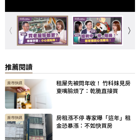
推薦閱讀
租屋先被問年收！ 竹科妹見房
房市快訊
東嘴臉煩了：乾脆直接買
房租漲不停 專家曝「這年」租
房市快訊
金恐暴漲：不如快買房