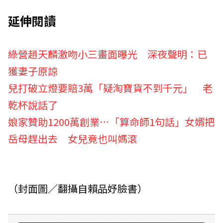
延伸閱讀
綠營趙天麟激吻小三畫面曝光 深夜聲明：已
獲妻子原諒
兒打破立燈要賠3萬「疑淘寶貨不到千元」 老
乾杯說話了
娘家贊助1200萬創業⋯「算命師1句話」女婿把
岳母趕出去 女兒竟也叫媽滾
（封面圖／翻攝自賴品妤臉書）