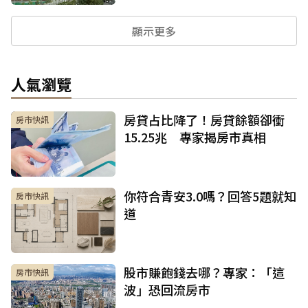
顯示更多
人氣瀏覽
房貸占比降了！房貸餘額卻衝
房市快訊
15.25兆 專家揭房市真相
你符合青安3.0嗎？回答5題就知
房市快訊
道
股市賺飽錢去哪？專家：「這
房市快訊
波」恐回流房市