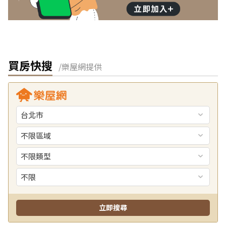
買房快搜
/樂屋網提供