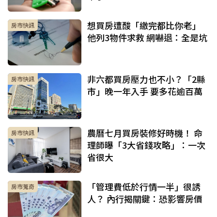
想買房遭酸「繳完都比你老」
房市快訊
他列3物件求救 網嚇退：全是坑
非六都買房壓力也不小？「2縣
房市快訊
市」晚一年入手 要多花逾百萬
農曆七月買房裝修好時機！ 命
房市快訊
理師曝「3大省錢攻略」：一次
省很大
「管理費低於行情一半」很誘
房市蒐奇
人？ 內行揭關鍵：恐影響房價