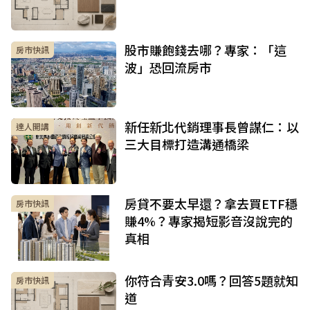
股市賺飽錢去哪？專家：「這
房市快訊
波」恐回流房市
新任新北代銷理事長曾謀仁：以
達人開講
三大目標打造溝通橋梁
房貸不要太早還？拿去買ETF穩
房市快訊
賺4%？專家揭短影音沒說完的
真相
你符合青安3.0嗎？回答5題就知
房市快訊
道