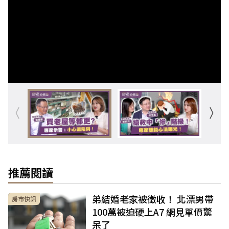
推薦閱讀
弟結婚老家被徵收！ 北漂男帶
房市快訊
100萬被迫硬上A7 網見單價驚
呆了