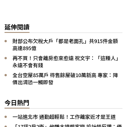
延伸閱讀
財部公布欠稅大戶「都是老面孔」共915件金額
高達895億
再不買！只會離房愈來愈遠 祝文宇：「這種人」
永遠不會有錢
全台空屋85萬戶 待售餘屋破10萬新高 專家：降
價出清恐一觸即發
今日熱門
一站進北市 通勤超輕鬆！工作離家近才是王道
「17坪2房2衛」他嫌太擠想客變 設計師反讚：優