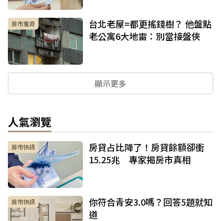
台北老屋=都更搖錢樹？ 他盤點
房市蒐奇
老公寓6大地雷：別當接盤俠
顯示更多
人氣瀏覽
房貸占比降了！房貸餘額卻衝
房市快訊
15.25兆 專家揭房市真相
你符合青安3.0嗎？回答5題就知
房市快訊
道