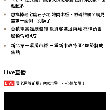
點超多
想換掉老宅磨石子地 她問木板、磁磚誰優？網見
需求一面倒：別換了
台積電高雄廠遲到 投資客進退兩難 楠梓預售
屋悄悄飆4成
新北第一環房市穩 三重新市政特區4優勢將成
焦點
Live直播
買老屋等都更? 專家示警：小心這陷阱！