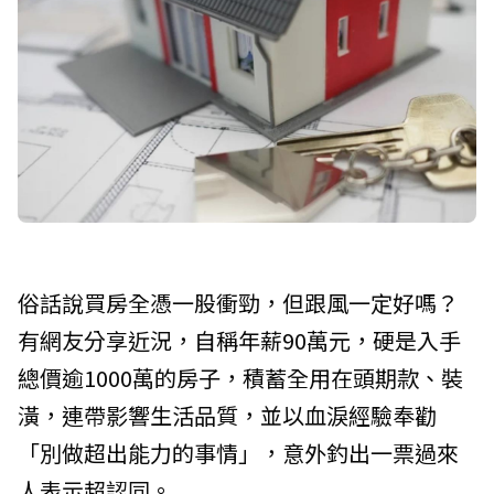
俗話說買房全憑一股衝勁，但跟風一定好嗎？
有網友分享近況，自稱年薪90萬元，硬是入手
總價逾1000萬的房子，積蓄全用在頭期款、裝
潢，連帶影響生活品質，並以血淚經驗奉勸
「別做超出能力的事情」，意外釣出一票過來
人表示超認同。