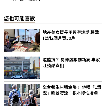
您也可能喜歡
地產美女擅長用數字說話 轉戰
代銷2個月賣30戶
還能撐？ 房仲店數創新高 專家
吐殘酷真相
全台養生村租金曝！ 他嘆「1清
況」晚景淒涼：根本慢性凌虐