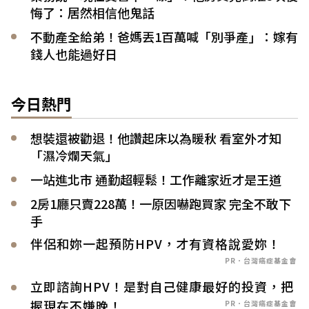
悔了：居然相信他鬼話
不動產全給弟！爸媽丟1百萬喊「別爭產」：嫁有
錢人也能過好日
今日熱門
想裝還被勸退！他讚起床以為暖秋 看室外才知
「濕冷爛天氣」
一站進北市 通勤超輕鬆！工作離家近才是王道
2房1廳只賣228萬！一原因嚇跑買家 完全不敢下
手
伴侶和妳一起預防HPV，才有資格說愛妳！
PR．台灣癌症基金會
立即諮詢HPV！是對自己健康最好的投資，把
握現在不嫌晚！
PR．台灣癌症基金會