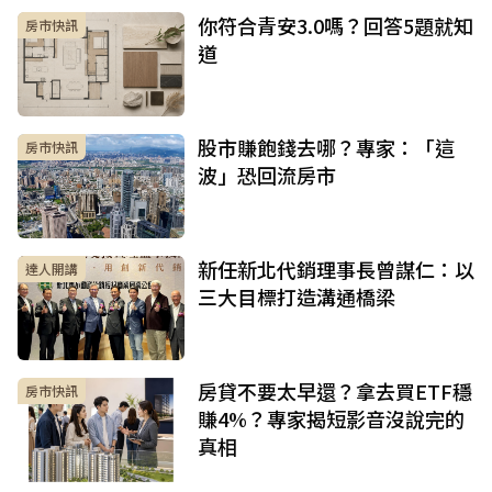
你符合青安3.0嗎？回答5題就知
房市快訊
道
股市賺飽錢去哪？專家：「這
房市快訊
波」恐回流房市
新任新北代銷理事長曾謀仁：以
達人開講
三大目標打造溝通橋梁
房貸不要太早還？拿去買ETF穩
房市快訊
賺4%？專家揭短影音沒說完的
真相