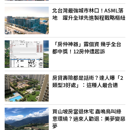
北台灣最強城市林口！ASML落
地 躍升全球先進製程戰略樞紐
「房仲神器」露個資 幾乎全台
都中獎！12房仲遭起訴
房貸壽險都是話術？達人曝「2
類型3好處」：這種人最合適
買山坡房當退休宅 蟲鳴鳥叫綠
意環繞？過來人勸退：美夢變惡
夢