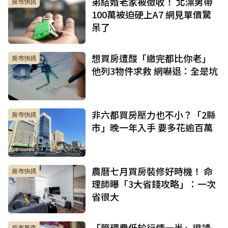
弟結婚老家被徵收！ 北漂男帶
房市快訊
100萬被迫硬上A7 網見單價驚
呆了
想買房遭酸「繳完都比你老」
房市快訊
他列3物件求救 網嚇退：全是坑
非六都買房壓力也不小？「2縣
房市快訊
市」晚一年入手 要多花逾百萬
農曆七月買房裝修好時機！ 命
房市快訊
理師曝「3大省錢攻略」：一次
省很大
「管理費低於行情一半」很誘
房市蒐奇