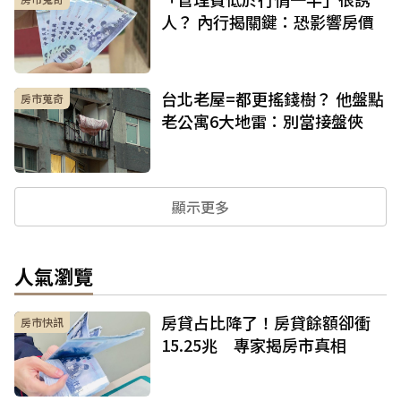
人？ 內行揭關鍵：恐影響房價
台北老屋=都更搖錢樹？ 他盤點
房市蒐奇
老公寓6大地雷：別當接盤俠
顯示更多
人氣瀏覽
房貸占比降了！房貸餘額卻衝
房市快訊
15.25兆 專家揭房市真相