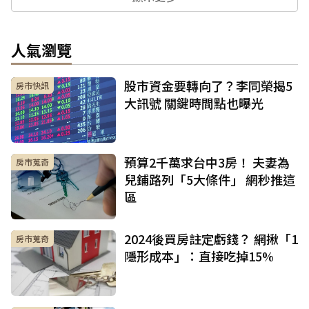
人氣瀏覽
股市資金要轉向了？李同榮揭5
房市快訊
大訊號 關鍵時間點也曝光
預算2千萬求台中3房！ 夫妻為
房市蒐奇
兒鋪路列「5大條件」 網秒推這
區
2024後買房註定虧錢？ 網揪「1
房市蒐奇
隱形成本」：直接吃掉15%