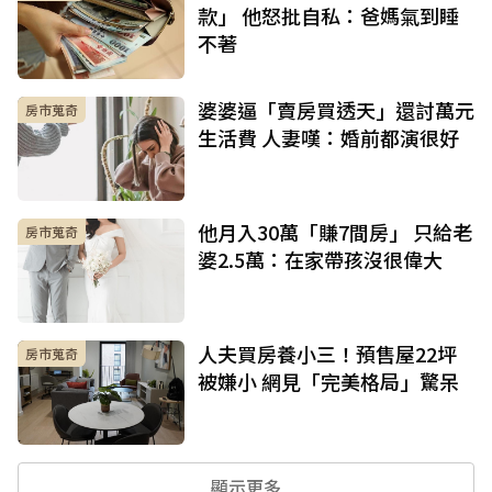
款」 他怒批自私：爸媽氣到睡
不著
婆婆逼「賣房買透天」還討萬元
房市蒐奇
生活費 人妻嘆：婚前都演很好
他月入30萬「賺7間房」 只給老
房市蒐奇
婆2.5萬：在家帶孩沒很偉大
人夫買房養小三！預售屋22坪
房市蒐奇
被嫌小 網見「完美格局」驚呆
顯示更多