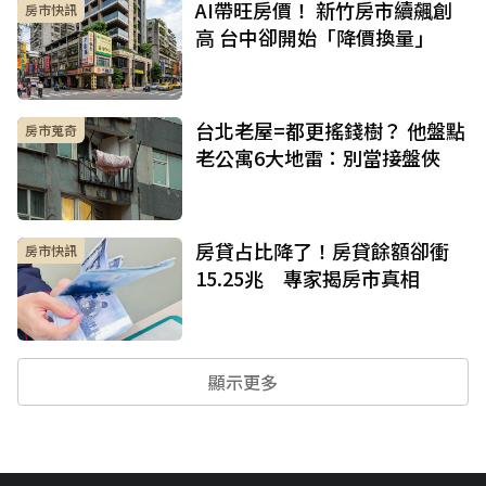
AI帶旺房價！ 新竹房市續飆創
房市快訊
高 台中卻開始「降價換量」
台北老屋=都更搖錢樹？ 他盤點
房市蒐奇
老公寓6大地雷：別當接盤俠
房貸占比降了！房貸餘額卻衝
房市快訊
15.25兆 專家揭房市真相
顯示更多