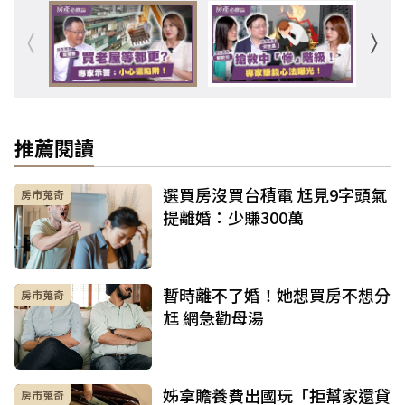
推薦閱讀
選買房沒買台積電 尪見9字頭氣
房市蒐奇
提離婚：少賺300萬
暫時離不了婚！她想買房不想分
房市蒐奇
尪 網急勸母湯
姊拿贍養費出國玩「拒幫家還貸
房市蒐奇