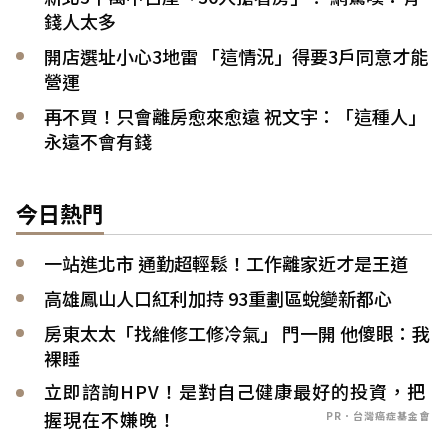
錢人太多
開店選址小心3地雷 「這情況」得要3戶同意才能
營運
再不買！只會離房愈來愈遠 祝文宇：「這種人」
永遠不會有錢
今日熱門
一站進北市 通勤超輕鬆！工作離家近才是王道
高雄鳳山人口紅利加持 93重劃區蛻變新都心
房東太太「找維修工修冷氣」 門一開 他傻眼：我
裸睡
立即諮詢HPV！是對自己健康最好的投資，把
握現在不嫌晚！
PR．台灣癌症基金會