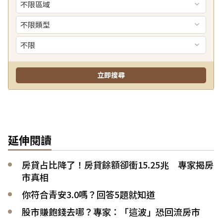
延伸閱讀
房貸占比降了！房貸餘額卻衝15.25兆 專家揭房
市真相
你符合青安3.0嗎？回答5題就知道
股市賺飽錢去哪？專家：「這波」恐回流房市