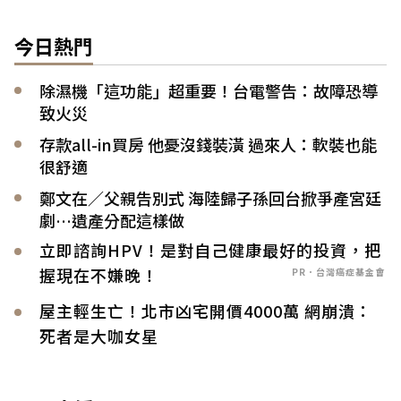
今日熱門
除濕機「這功能」超重要！台電警告：故障恐導
致火災
存款all-in買房 他憂沒錢裝潢 過來人：軟裝也能
很舒適
鄭文在／父親告別式 海陸歸子孫回台掀爭產宮廷
劇…遺產分配這樣做
立即諮詢HPV！是對自己健康最好的投資，把
握現在不嫌晚！
PR．台灣癌症基金會
屋主輕生亡！北市凶宅開價4000萬 網崩潰：
死者是大咖女星