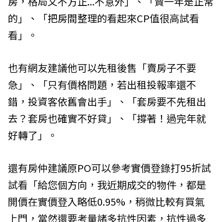
房，格局又不方正...不意外」、「賣一年是正常
的」、「把房間整理的看起來CP值很高試看
看」。
也有網友建議他可以先租後售「賣房子不要
急」、「只有價格問題，若出租投報率還不
錯，投資客依舊會出手」、「套房要不先租出
去？套房也確實不好貸」、「撐著！過完年就
好轉了」。
還有房仲建議原PO可以參考實價登錄打95折試
試看「給您個方向，我近期成交的物件，都是
開價在實價登入略低0.95%，稍微比較有買氣
上門，當然還要考量諸多抗性因素，抗性過多