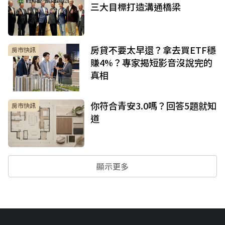
三大目標打造溝通橋梁
房貸不要太早還？拿去買ETF穩
房市快訊
賺4%？專家揭短影音沒說完的
真相
你符合青安3.0嗎？回答5題就知
房市快訊
道
顯示更多