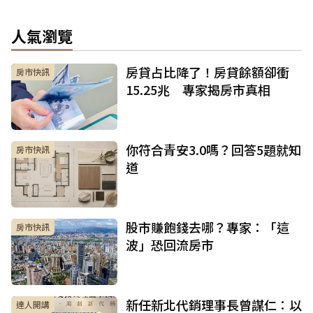
人氣瀏覽
房貸占比降了！房貸餘額卻衝
房市快訊
15.25兆 專家揭房市真相
你符合青安3.0嗎？回答5題就知
房市快訊
道
股市賺飽錢去哪？專家：「這
房市快訊
波」恐回流房市
新任新北代銷理事長曾謀仁：以
達人開講