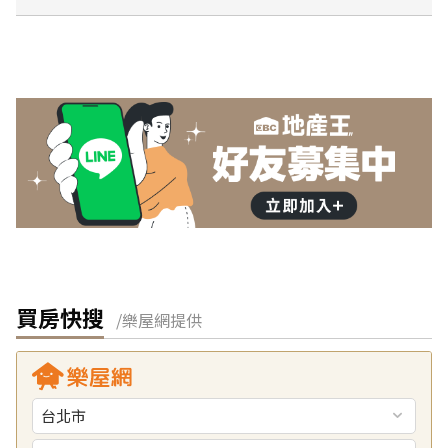
買房快搜
/樂屋網提供