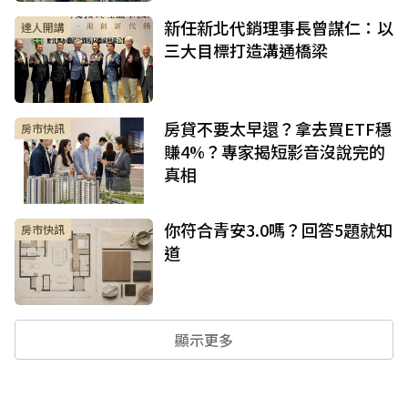
新任新北代銷理事長曾謀仁：以
達人開講
三大目標打造溝通橋梁
房貸不要太早還？拿去買ETF穩
房市快訊
賺4%？專家揭短影音沒說完的
真相
你符合青安3.0嗎？回答5題就知
房市快訊
道
顯示更多