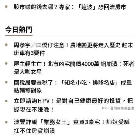
股市賺飽錢去哪？專家：「這波」恐回流房市
今日熱門
周孝宇／田僑仔注意！農地變更將走入歷史 趕末
班車有3要件
屋主輕生亡！北市凶宅開價4000萬 網崩潰：死者
是大咖女星
國稅局要查稅了！「知名小吃、排隊名店」成重
點輔導對象
立即諮詢HPV！是對自己健康最好的投資，把
握現在不嫌晚！
PR．台灣癌症基金會
澳豐詐騙「業務女王」爽買3豪宅！師姐受騙
扛不住房貸崩潰