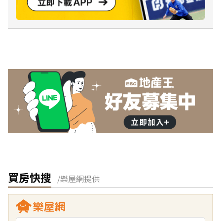
買房快搜
/樂屋網提供