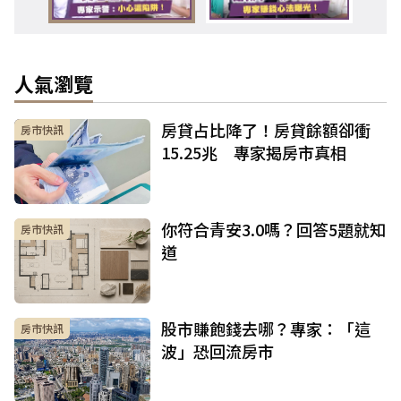
人氣瀏覽
房貸占比降了！房貸餘額卻衝
房市快訊
15.25兆 專家揭房市真相
你符合青安3.0嗎？回答5題就知
房市快訊
道
股市賺飽錢去哪？專家：「這
房市快訊
波」恐回流房市