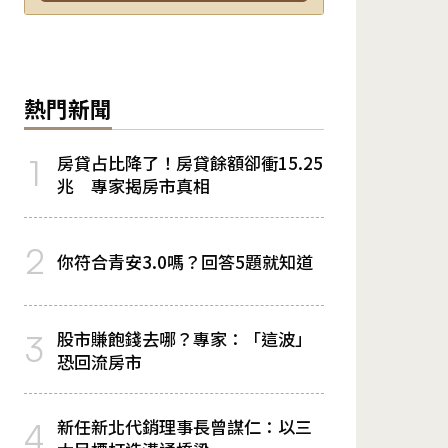
熱門新聞
房貸占比降了！房貸餘額卻衝15.25
1
兆 專家揭房市真相
2
你符合青安3.0嗎？回答5題就知道
股市賺飽錢去哪？專家：「這波」
3
恐回流房市
新任新北代銷理事長曾謀仁：以三
4