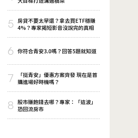
大目標打造溝通橋梁
房貸不要太早還？拿去買ETF穩賺
5
4%？專家揭短影音沒說完的真相
6
你符合青安3.0嗎？回答5題就知道
「挺青安」優惠方案齊發 現在是首
7
購進場好時機嗎？
股市賺飽錢去哪？專家：「這波」
8
恐回流房市