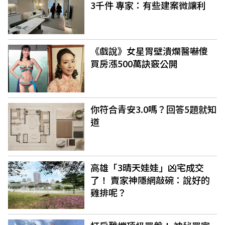
3千件 專家：有些建案微讓利
《戲說》女星胃壁潰爛醫嚇傻
買房漲500萬訣竅公開
你符合青安3.0嗎？回答5題就知
道
高雄「3晴天娃娃」凶宅成交
了！ 賣家神隱網敲碗：說好的
雞排呢？