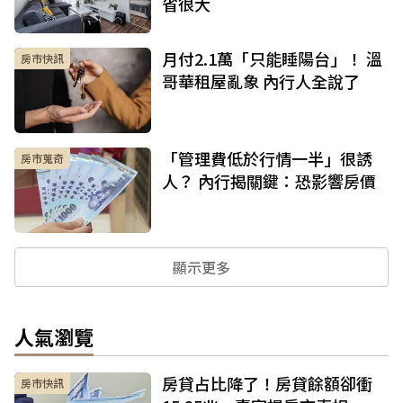
省很大
月付2.1萬「只能睡陽台」！ 溫
房市快訊
哥華租屋亂象 內行人全說了
「管理費低於行情一半」很誘
房市蒐奇
人？ 內行揭關鍵：恐影響房價
顯示更多
人氣瀏覽
房貸占比降了！房貸餘額卻衝
房市快訊