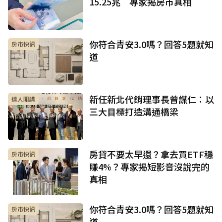
15.25兆 專家揭房市真相
你符合青安3.0嗎？回答5題就知
房市快訊
道
新任新北代銷理事長曾謀仁：以
達人開講
三大目標打造溝通橋梁
房貸不要太早還？拿去買ETF穩
房市快訊
賺4%？專家揭短影音沒說完的
真相
你符合青安3.0嗎？回答5題就知
房市快訊
道