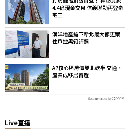
打房難擋頂級買盤！ 神秘買家
4.4億現金交易 信義聯勤再登豪
宅王
漢洋地產搶下新北最大都更案
住戶控黑箱評選
A7核心區房價雙北砍半 交通、
產業成移居首選
Recommended by
Live直播