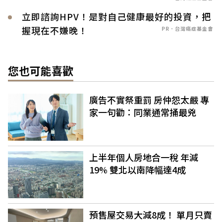
立即諮詢HPV！是對自己健康最好的投資，把
握現在不嫌晚！
PR．台灣癌症基金會
您也可能喜歡
廣告不實祭重罰 房仲怨太嚴 專
家一句勸：同業通常捅最兇
上半年個人房地合一稅 年減
19% 雙北以南降幅達4成
預售屋交易大減8成！ 單月只賣