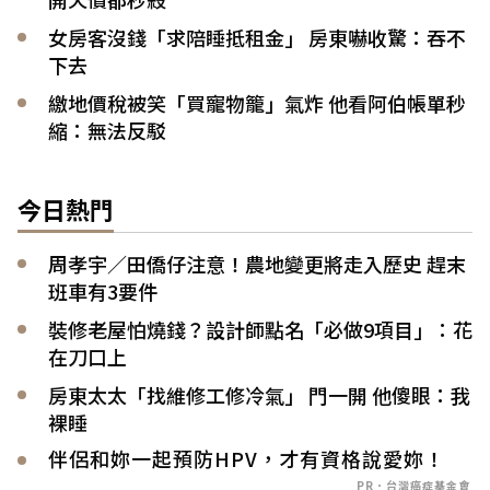
女房客沒錢「求陪睡抵租金」 房東嚇收驚：吞不
下去
繳地價稅被笑「買寵物籠」氣炸 他看阿伯帳單秒
縮：無法反駁
今日熱門
周孝宇／田僑仔注意！農地變更將走入歷史 趕末
班車有3要件
裝修老屋怕燒錢？設計師點名「必做9項目」：花
在刀口上
房東太太「找維修工修冷氣」 門一開 他傻眼：我
裸睡
伴侶和妳一起預防HPV，才有資格說愛妳！
PR．台灣癌症基金會