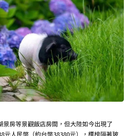
湖景房等景觀飯店房間，但大陸如今出現了
8元人民幣（約台幣38380元），標榜隔著玻