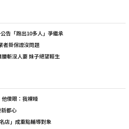
公告「跑出10多人」爭繼承
 業者掛保證沒問題
房價腰斬沒人要 妹子絕望輕生
 他傻眼：我裸睡
變新都心
名店」成重點輔導對象