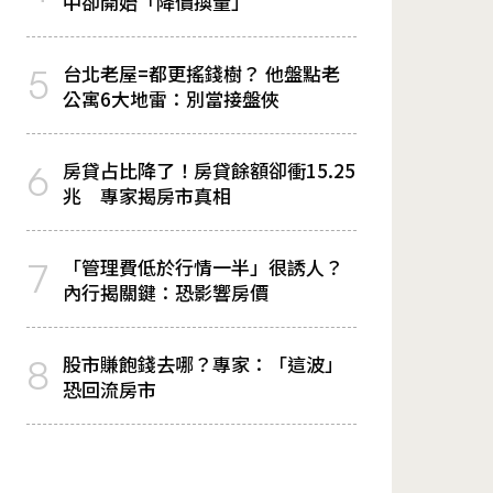
中卻開始「降價換量」
台北老屋=都更搖錢樹？ 他盤點老
5
公寓6大地雷：別當接盤俠
房貸占比降了！房貸餘額卻衝15.25
6
兆 專家揭房市真相
「管理費低於行情一半」很誘人？
7
內行揭關鍵：恐影響房價
股市賺飽錢去哪？專家：「這波」
8
恐回流房市