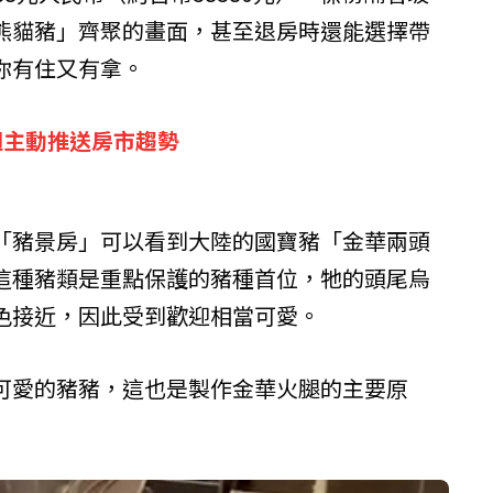
熊貓豬」齊聚的畫面，甚至退房時還能選擇帶
你有住又有拿。
週主動推送房市趨勢
「豬景房」可以看到大陸的國寶豬「金華兩頭
這種豬類是重點保護的豬種首位，牠的頭尾烏
色接近，因此受到歡迎相當可愛。
可愛的豬豬，這也是製作金華火腿的主要原
）