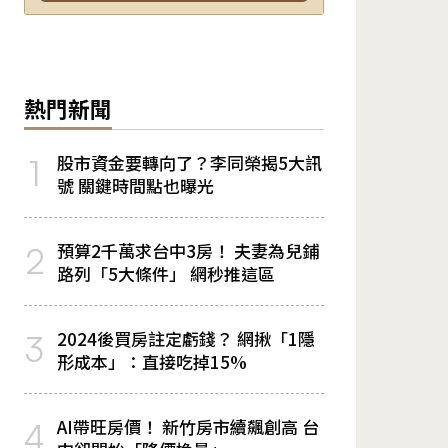
熱門新聞
股市資金要轉向了？李同榮揭5大訊
1
號 關鍵時間點也曝光
預算2千萬求台中3房！ 夫妻為兒鋪
2
路列「5大條件」 網秒推這區
2024後買房註定虧錢？ 網揪「1隱
3
形成本」：直接吃掉15%
AI帶旺房價！ 新竹房市續飆創高 台
4