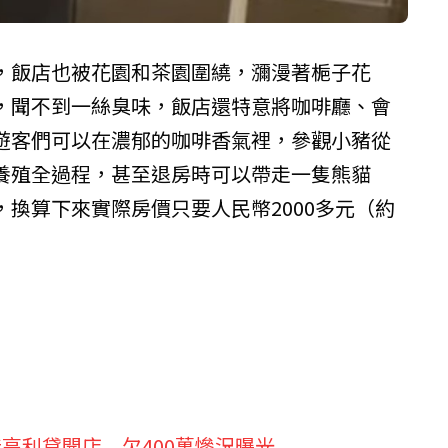
，飯店也被花園和茶園圍繞，瀰漫著梔子花
，聞不到一絲臭味，飯店還特意將咖啡廳、會
遊客們可以在濃郁的咖啡香氣裡，參觀小豬從
養殖全過程，甚至退房時可以帶走一隻熊貓
換算下來實際房價只要人民幣2000多元（約
高利貸開店 欠400萬慘況曝光