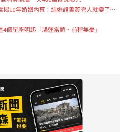
君揭10年婚姻內幕：結婚證書簽完人就變了…
這4個星座明起「鴻運當頭、前程無憂」
）