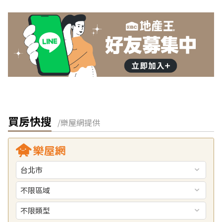
買房快搜
/樂屋網提供