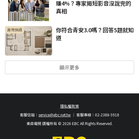
賺4%？專家揭短影音沒說完的
真相
你符合青安3.0嗎？回答5題就知
房市快訊
道
顯示更多
隱私權政策
客服信箱：
service@ebc.net.tw
客服專線：02-2388-5918
東森電視 版權所有 © 2026 EBC All Rights Reserved.