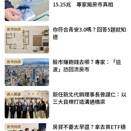
15.25兆 專家揭房市真相
你符合青安3.0嗎？回答5題就知
房市快訊
道
股市賺飽錢去哪？專家：「這
房市快訊
波」恐回流房市
新任新北代銷理事長曾謀仁：以
達人開講
三大目標打造溝通橋梁
房貸不要太早還？拿去買ETF穩
房市快訊