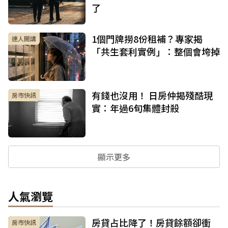
了
1個門牌撈8份租補？專家揭
達人開講
「共生套利實例」：整個會垮掉
有錢也沒用！ 日房仲揭殘酷現
房市快訊
實：年過6旬集體封殺
顯示更多
人氣瀏覽
房貸占比降了！房貸餘額卻衝
房市快訊