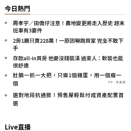
今日熱門
周孝宇／田僑仔注意！農地變更將走入歷史 趕末
班車有3要件
2房1廳只賣228萬！一原因嚇跑買家 完全不敢下
手
存款all-in買房 他憂沒錢裝潢 過來人：軟裝也能
很舒適
肚腩一抓一大把，只需1個雞蛋，用一個瘦一
個
PR．新素簡
選對地段抗通膨！預售屋輕鬆付成資產配置首
選
Live直播