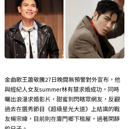
金曲歌王蕭敬騰27日晚間無預警對外宣布，他
與經紀人女友summer林有慧求婚成功，同時
曬出浪漫求婚影片，甜蜜到閃瞎眾網友，反觀
過去在選秀節目《超級星光大道》上結識的戰
友楊宗緯，目前則在廈門鄉下租屋，過著閑靜
的日子。