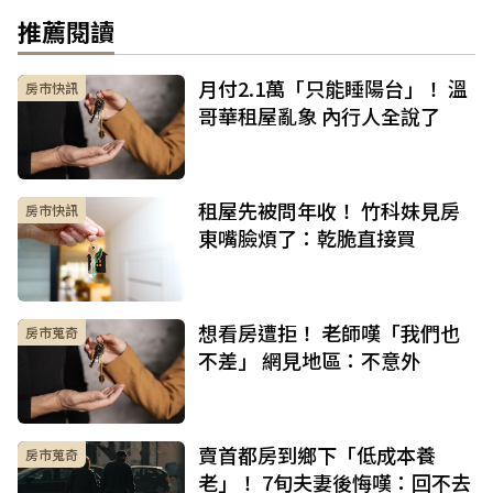
推薦閱讀
月付2.1萬「只能睡陽台」！ 溫
房市快訊
哥華租屋亂象 內行人全說了
租屋先被問年收！ 竹科妹見房
房市快訊
東嘴臉煩了：乾脆直接買
想看房遭拒！ 老師嘆「我們也
房市蒐奇
不差」 網見地區：不意外
賣首都房到鄉下「低成本養
房市蒐奇
老」！ 7旬夫妻後悔嘆：回不去