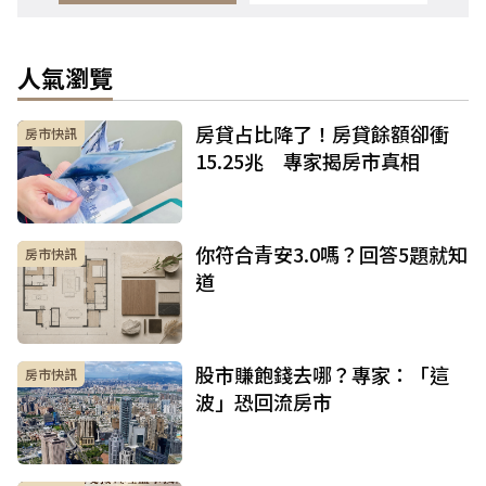
人氣瀏覽
房貸占比降了！房貸餘額卻衝
房市快訊
15.25兆 專家揭房市真相
你符合青安3.0嗎？回答5題就知
房市快訊
道
股市賺飽錢去哪？專家：「這
房市快訊
波」恐回流房市