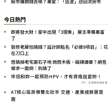
股市賺飽錢去哪？專家：「這波」恐回流房市
今日熱門
即將發大財！家中出現「3現象」 屋主準備暴富
了
裝修老屋怕燒錢？設計師點名「必做9項目」：花
在刀口上
想換掉老宅磨石子地 她問木板、磁磚誰優？網見
需求一面倒：別換了
伴侶和妳一起預防HPV，才有資格說愛妳！
PR．台灣癌症基金會
A7核心區房價雙北砍半 交通、產業成移居首
選