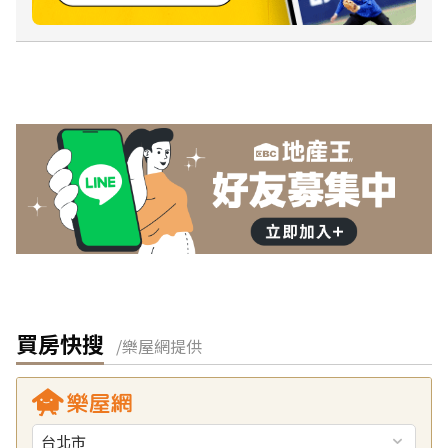
買房快搜
/樂屋網提供