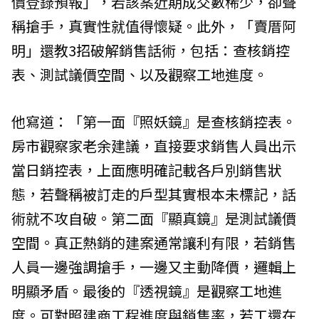
價登錄預報」，若該案近期成交數稀少，卻聲
稱搶手，真實性就值得懷疑。此外，「賣厝阿
明」還教3招破解銷售話術，包括：查核銷控
表、測試議價空間、以及觀察工地進度。
他寫道：「第一面『照妖鏡』是查核銷控表。
房市觀察家老余建議，直接要求銷售人員出示
當日銷控表，上面應明確記載各戶別銷售狀
態，若聲稱被訂走的戶型其實根本未標記，話
術就不攻自破。第二面『顯真鏡』是測試議價
空間。真正熱銷的建案通常讓利有限，若銷售
人員一邊強調搶手，一邊又主動降價，邏輯上
明顯矛盾。最後的『透視鏡』是觀察工地進
度。可對照建商工程進度與銷售率，若工還在