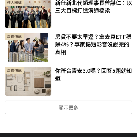
新任新北代銷理事長曾謀仁：以
達人開講
三大目標打造溝通橋梁
房貸不要太早還？拿去買ETF穩
房市快訊
賺4%？專家揭短影音沒說完的
真相
你符合青安3.0嗎？回答5題就知
房市快訊
道
顯示更多