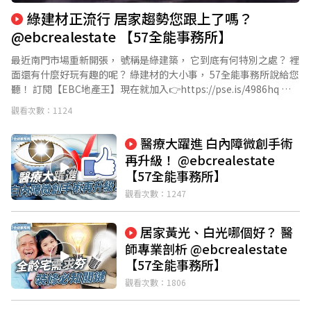
綠建材正流行 居家趨勢您跟上了嗎？
@ebcrealestate 【57全能事務所】
最近南門市場重新開張， 號稱是綠建築， 它到底有何特別之處？ 裡
面還有什麼好玩有趣的呢？ 綠建材的大小事， 57全能事務所說給您
聽！ 訂閱【EBC地產王】現在就加入👉https://pse.is/4986hq 臉
書【Ebc地產王】👉
觀看次數：1124
https://www.facebook.com/ebchousenews/ 加入【EBC地產王
LINE好友】👉 https://lin.ee/0SpOOsS #EBC地產王 #57全能事務
醫療大躍進 白內障微創手術
所 #雲司國際設計 #邱敏寬 #綠建材 #南門市場
再升級！ @ebcrealestate
【57全能事務所】
觀看次數：1247
居家黃光、白光哪個好？ 醫
師專業剖析 @ebcrealestate
【57全能事務所】
觀看次數：1806