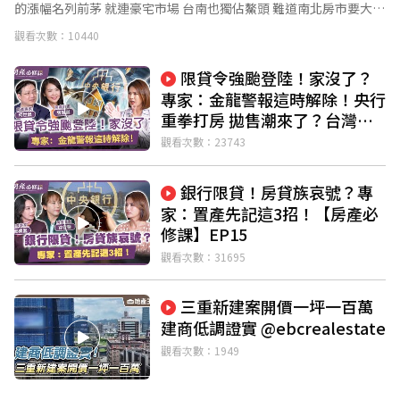
的漲幅名列前茅 就連豪宅市場 台南也獨佔鰲頭 難道南北房市要大洗
牌了嗎？ 千萬別錯過本集內容喔 了解更多 👉
觀看次數：10440
https://sunyad.com.tw/theking/ #上曜建設 #一層一王國 #台南科
技產業專區 #房產必修課 #陳炳辰 #黃世聰 #軌道經濟 #房市 #房價 #
限貸令強颱登陸！家沒了？
南科 #台積電 #豪宅 #預售屋 #台南 #新竹 #台中 #南漂 #台南科技產
專家：金龍警報這時解除！央行
業專區 #湖美生活圈 #中西區 #安平區 #上曜 #THEKING #帝璟 #台
重拳打房 拋售潮來了？台灣房
江國家公園 #巴洛克 #公設 #米其林 #鐵板燒 #電影 #瑜珈 #AI #高爾
市即將降溫？ 【房產必修課】
夫球 #軟服務 #黃仁勳 #蘇姿丰 #做工的人 #總統套房 #空中步道 #六
觀看次數：23743
EP16
星級 訂閱【EBC地產王】現在就加入👉https://pse.is/4986hq 臉
書【Ebc地產王】👉
銀行限貸！房貸族哀號？專
https://www.facebook.com/ebchousenews/ 加入【EBC地產王
家：置產先記這3招！【房產必
LINE好友】👉 https://lin.ee/0SpOOsS
修課】EP15
觀看次數：31695
三重新建案開價一坪一百萬
建商低調證實 @ebcrealestate
觀看次數：1949