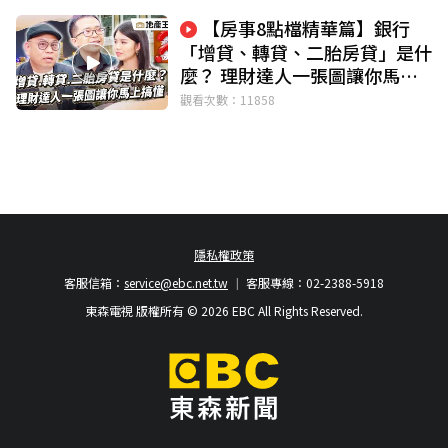
【房事8點檔精華篇】銀行
「增貸、轉貸、二胎房貸」是什
麼？ 理財達人一張圖讓你馬上
搞懂！
觀看次數：11858
隱私權政策
客服信箱：
service@ebc.net.tw
客服專線：02-2388-5918
東森電視 版權所有 © 2026 EBC All Rights Reserved.