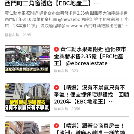
西門町三角窗透店【EBC地產王】
⁨@ebcrealestate
黃仁勳水果嬤附近 通化夜市金興發求售2.35億 甜甜圈大咖捧錢搶進
西門町 年砸1020萬租金店面 @newsebc ​ 獨家》逢甲租金飆漲！ 小
店「28年搬11次」 流浪過程曝‪@newsebc‬ 西門町酒吧撤出閒置1年
「月租38萬」仍沒人要 @newsebc ​ 商圈租賃市場差很大！ 通化店
觀看次數：2195
面夯、精品街沒落 @newsebc ​ #通化夜市 #店面 #房價 #房市 #房地
產 #甜甜圈 #租金 #三角窗 #西門町 #商圈 訂閱【EBC地產王】現在
黃仁勳水果嬤附近 通化夜市
就加入👉https://pse.is/4986hq 臉書【Ebc地產王】👉
金興發求售2.35億【EBC地產
https://www.facebook.com/ebchousenews/ 加入【EBC地產王
王】 ⁨@ebcrealestate
LINE好友】👉 https://lin.ee/0SpOOsS
觀看次數：323
【精選】沒有不景氣只有不
爭氣！便宜捷運宅哪裡找｜回顧
2020年【EBC地產王】
@ebcrealestate
觀看次數：1356
【精選】跟著台商買房去！
「蘆洲」離塵不離城 一樣的錢