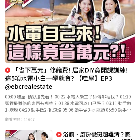
「省下萬元」修繕費! 居家DIY竟開課訓練!
這5項水電小白一學就會? 【哇屋】EP3
@ebcrealestate
00:00 哇屋-精彩搶先看！ 00:22 水電大缺工？師傅哪裡找？ 01:19
家裡最難修的東西有哪些？ 01:38 水電可以自己學？ 03:11 動手做
1-崁燈 04:20 動手做2-軌道燈 05:06 動手做3-水龍頭 05:50 動手做
4-馬桶水箱 06:27 動手做5-排水疏通 07:00筆記! 裝修小白撇步
觀看次數：11607
08:14 還想看什麼主題呢？來留言！ 水電師傅超難找？！ 好不容易
找到， 荷包又要大失血...？ 聽說現在有個「進修班」， 只要學5個
浴廁、廚房黴斑超難清？家
小時， 全部的居家DIY都可以自己動手， 甚至幫你省下超過萬元的