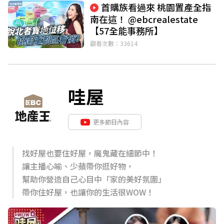
首購族看過來 桃園置產全指
南在這！ @ebcrealestate
【57全能事務所】
觀看次數：33614
哇屋
更多節目內容
找好屋也要住好屋，魔鬼藏在細節中！
讓主播心喻、少蘋帶你逛好物，
幫助你營造自己心目中「家的美好氛圍」
帶你住好屋，也讓你的生活很WOW！