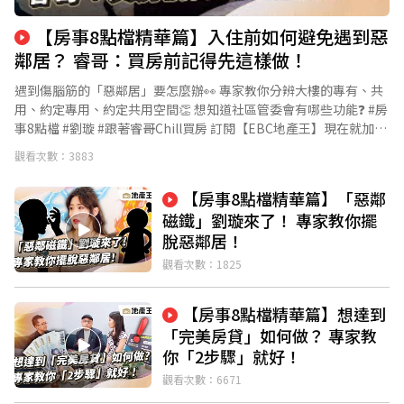
【房事8點檔精華篇】入住前如何避免遇到惡
鄰居？ 睿哥：買房前記得先這樣做！
遇到傷腦筋的「惡鄰居」要怎麼辦👀 專家教你分辨大樓的專有、共
用、約定專用、約定共用空間👏 想知道社區管委會有哪些功能❓ #房
事8點檔 #劉璇 #跟著睿哥Chill買房 訂閱【EBC地產王】現在就加入
👉https://pse.is/4986hq 臉書【Ebc地產王】👉
觀看次數：3883
https://www.facebook.com/ebchousenews/ #買房 #惡鄰居 #租
房 #公害報報 #環保局 #管委會 #公寓大廈 #首購族 #小資族
【房事8點檔精華篇】「惡鄰
磁鐵」劉璇來了！ 專家教你擺
脫惡鄰居！
觀看次數：1825
【房事8點檔精華篇】想達到
「完美房貸」如何做？ 專家教
你「2步驟」就好！
觀看次數：6671