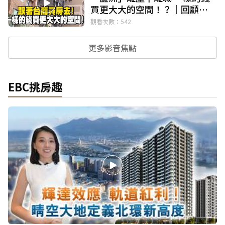
買更大大的空間！？｜回顧
2020年【EBC地產王】
觀看次數：542
@ebcrealestate
更多影音焦點
EBC挑房趣