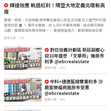
輝達效應 軌道紅利！晴空大地定義北環新高
度
捷運、綠意、大型商圈 跨界雙北最核心的生活方圓 在三重門戶打造
理想的家 🏠 ​ ✨ 萬坪大開發：約 3,300 坪基地規模，結合銀河帶狀
公園，重塑區域地標天際線。 ✨ 捷運增值潛力：緊鄰環狀線北環段
Y23 五華國小站，串連雙北精華產業動線。 ✨ 成熟生活機能：散步
觀看次數：378
即達五華街商圈、重陽家樂福，享受重劃區整齊街廓與舊市區便
利。 ✨ 一橋之隔進北市：過重陽大橋即達士林，對接北士科產業金
對位信義計劃區 新莊副都心
軸，交通核心地位無可取代。 了解更多👉 https://sunskyland.tw/
迎10年盛世 「文華苑」擁房市
#晴空大地 #三重房市 #北環段 #Y23五華國小站 #重陽重劃區 #捷運
利多 @ebcrealestate
宅 #買房攻略 #士林生活圈 #銀新未來城
觀看次數：2912
中科+捷運藍線雙重利多 沙
鹿家樂福商圈房市受惠
@ebcrealestate
觀看次數：984