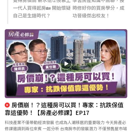
覺得房價高 薪水低🤦羨慕上
學習房產知識不無聊，按
一代人買得起房🏡 開始懷疑
時修好你的買房學分，成
自己是生錯時代？
功晉級傑出校友！
房價崩！？這種房可以買！專家：抗跌保值
靠這優勢！【房產必修課】EP17
科技產業不僅帶動經濟發展 也成為人潮移居的重要吸力 今天房產必
修課邀請到兩位來賓 一起分析 台南房市的發展潛力 不僅預售屋市場