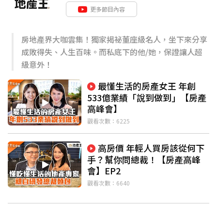
更多節目內容
房地產界大咖雲集！獨家揭祕董座級名人，坐下來分享
成敗得失、人生百味。而私底下的他/她，保證讓人超
級意外！
最懂生活的房產女王 年創
533億業績「說到做到」【房產
高峰會】
觀看次數：6225
高房價 年輕人買房該從何下
手？幫你問總裁！【房產高峰
會】EP2
觀看次數：6640