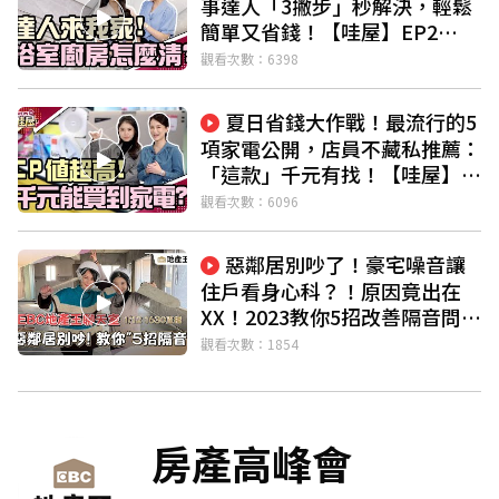
事達人「3撇步」秒解決，輕鬆
修繕費？！ 別錯過本集的實用內容！ 📣週四晚間8點 【哇屋】帶你
簡單又省錢！【哇屋】EP2
住好屋！ #哇屋 #地產王 #呂心喻 #辛蒂 #許少蘋 #安柏小姐 找好屋
@ebcrealestate
也要住好屋，魔鬼藏在細節中！ 從買屋前軟裝規劃，到居家生活、
觀看次數：6398
家用產品等 讓主播心喻、少蘋帶你逛好物， 幫助你營造自己心目中
「家的美好氛圍」 帶你住好屋，也讓你的生活很WOW！ 請鎖定
夏日省錢大作戰！最流行的5
【哇屋】 立即加入EBC地產王LINE好友 https://lin.ee/0SpOOsS 主
項家電公開，店員不藏私推薦：
要TAG以前三個為主： #水電 #DIY #修繕 #房市 #房產 #地產 #房市
「這款」千元有找！【哇屋】
#達人 #居家 #生活 #收納 #電器 #廚房 #浴室 #格局 #裝潢 #設計 #家
EP1
具 #掃地 #打掃 #清潔 #大掃除 #家務 #達人 #高手 #家庭 #賞屋 #房
觀看次數：6096
屋 #屋子 #房子 #新家 #呂心喻 #辛蒂呂 #許少蘋 #安柏小姐 #EBC地
產王 #哇屋 #house #roomtour #housing #design #furniture
惡鄰居別吵了！豪宅噪音讓
#household #appliance #home #designing #create #EBC
住戶看身心科？！原因竟出在
XX！2023教你5招改善隔音問題
@ebcrealestate
觀看次數：1854
房產高峰會