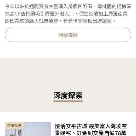
今年以來抗通膨買氣大量湧入房價凹陷區，南桃園的楊梅區
挾高CP值持續吸引周邊外溢人口，便捷交通加上周邊產業
園區帶來的龐大就業機會，建商也紛紛推出造鎮案。
閱讀專題
深度探索
慢活安平古城 最美富人灣凌空
建案追焦
景觀宅、訂金到交屋自備78萬