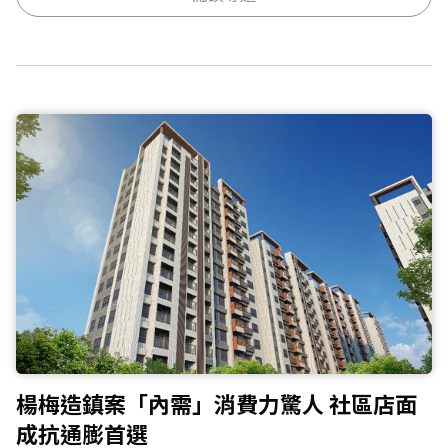
楊梅造鎮案「內需」消費力驚人 社區店面
成抗通膨首選