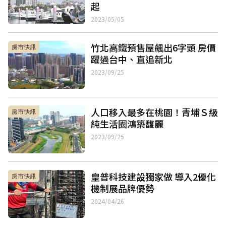
起
2023/05/05
竹北高鐵預售屋飆出6字頭 房價
房市快訊
躍過台中、直追新北
2023/09/25
人口移入最多在桃園！青埔Ｓ級
房市快訊
純生活圈鴻築馥麗
2023/09/25
皇普科技建設獨家做 導入2優化
房市快訊
機制展品牌優勢
2024/04/26