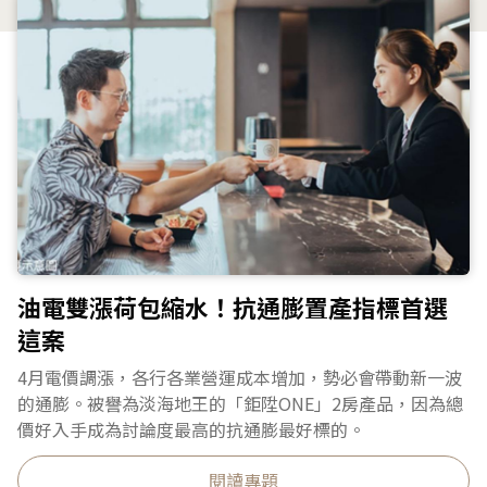
油電雙漲荷包縮水！抗通膨置產指標首選
這案
4月電價調漲，各行各業營運成本增加，勢必會帶動新一波
的通膨。被譽為淡海地王的「鉅陞ONE」2房產品，因為總
價好入手成為討論度最高的抗通膨最好標的。
閱讀專題