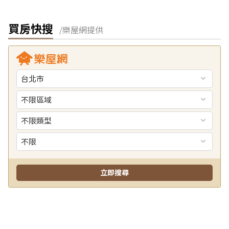
買房快搜
/樂屋網提供