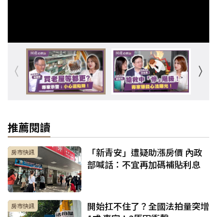
推薦閱讀
「新青安」遭疑助漲房價 內政
房市快訊
部喊話：不宜再加碼補貼利息
開始扛不住了？全國法拍量突增
房市快訊