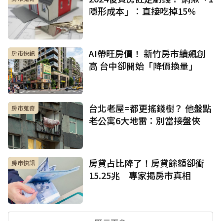
隱形成本」：直接吃掉15%
AI帶旺房價！ 新竹房市續飆創
房市快訊
高 台中卻開始「降價換量」
台北老屋=都更搖錢樹？ 他盤點
房市蒐奇
老公寓6大地雷：別當接盤俠
房貸占比降了！房貸餘額卻衝
房市快訊
15.25兆 專家揭房市真相