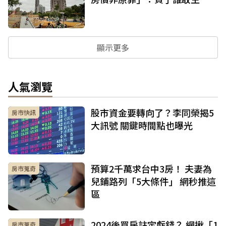
顯示更多
人氣瀏覽
股市資金要轉向了？李同榮揭5
房市快訊
大訊號 關鍵時間點也曝光
預算2千萬求台中3房！ 夫妻為
房市蒐奇
兒鋪路列「5大條件」 網秒推這
區
2024後買房註定虧錢？ 網揪「1
房市蒐奇