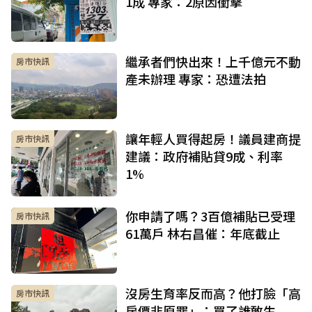
1成 專家：2原因衝擊
繼承者們快出來！上千億元不動
房市快訊
產未辦理 專家：恐遭法拍
讓年輕人買得起房！議員建商提
房市快訊
建議：政府補貼貸9成、利率
1%
你申請了嗎？3百億補貼已受理
房市快訊
61萬戶 林右昌催：年底截止
沒房生育率反而高？他打臉「高
房市快訊
房價非原罪」：買了誰敢生