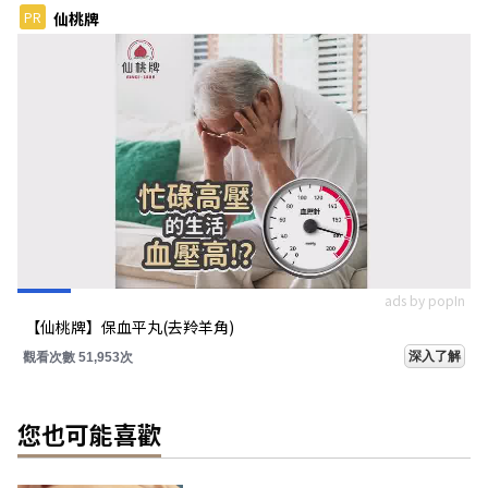
PR
仙桃牌
ads by popIn
【仙桃牌】保血平丸(去羚羊角)
深入了解
觀看次數 51,953次
您也可能喜歡