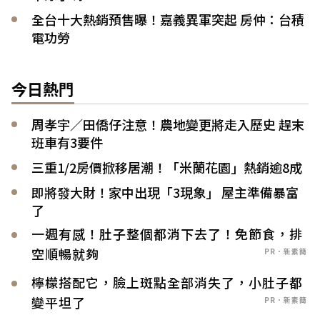
全台十大熱銷預售曝！嘉義異軍突起 房仲：台積
電功勞
今日熱門
周孝宇／田僑仔注意！農地變更將走入歷史 趕末
班車有3要件
三重1/2房價掀移居潮！「米蘭花園」熱銷逾8成
即將發大財！家中出現「3現象」 屋主準備暴富
了
一週有感！肚子整個都消下去了！免節食，排
空順暢就夠
PR．新素簡
檸檬搭配它，臉上斑點全部消失了，小肚子都
變平坦了
PR．新素簡