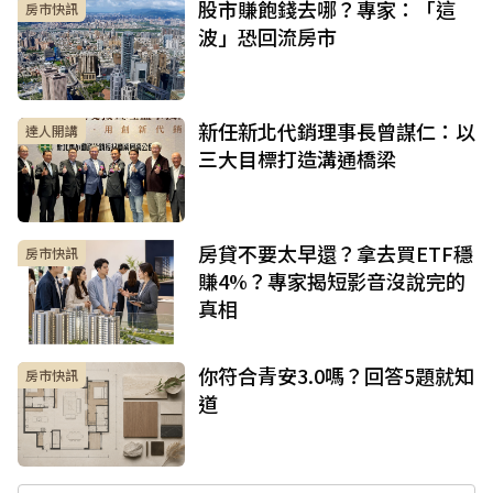
股市賺飽錢去哪？專家：「這
房市快訊
波」恐回流房市
新任新北代銷理事長曾謀仁：以
達人開講
三大目標打造溝通橋梁
房貸不要太早還？拿去買ETF穩
房市快訊
賺4%？專家揭短影音沒說完的
真相
你符合青安3.0嗎？回答5題就知
房市快訊
道