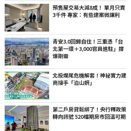
預售屋交易大減8成！ 單月只賣
3千件 專家：有些建案微讓利
青安3.0回歸自住！三重憑「台
北第一環＋3,000官員進駐」撐
爆剛需
北投爛尾危機解套！神祕實力建
商接手「泊山妍」
第二戶房貸鬆綁了！央行釋政策
轉向訊號 520檔期房市回溫可期