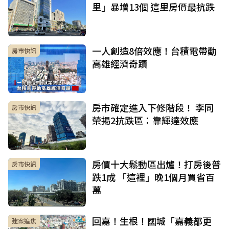
里」暴增13個 這里房價最抗跌
一人創造8倍效應！台積電帶動
房市快訊
高雄經濟奇蹟
房市確定進入下修階段！ 李同
房市快訊
榮揭2抗跌區：靠輝達效應
房價十大鬆動區出爐！打房後普
房市快訊
跌1成 「這裡」晚1個月買省百
萬
回嘉！生根！國城「嘉義都更
建案追焦