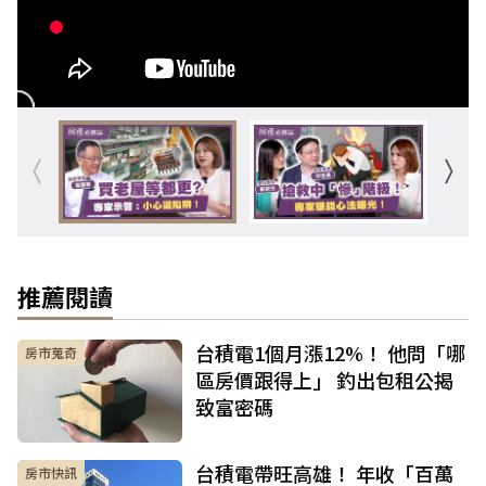
推薦閱讀
台積電1個月漲12%！ 他問「哪
房市蒐奇
區房價跟得上」 釣出包租公揭
致富密碼
台積電帶旺高雄！ 年收「百萬
房市快訊