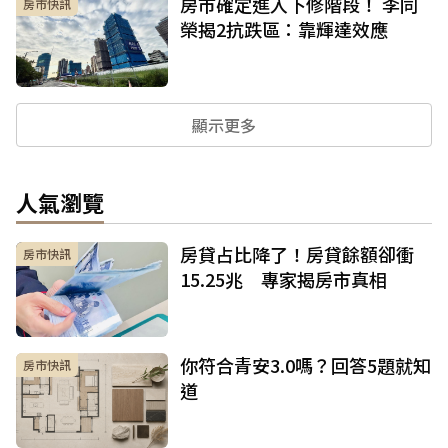
房市確定進入下修階段！ 李同
房市快訊
榮揭2抗跌區：靠輝達效應
顯示更多
人氣瀏覽
房貸占比降了！房貸餘額卻衝
房市快訊
15.25兆 專家揭房市真相
你符合青安3.0嗎？回答5題就知
房市快訊
道