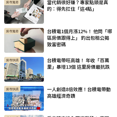
當代銷很好賺？專家點頭是真
房市蒐奇
的：得先扛住「這4點」
台積電1個月漲12%！ 他問「哪
房市蒐奇
區房價跟得上」 釣出包租公揭
致富密碼
台積電帶旺高雄！ 年收「百萬
房市快訊
里」暴增13個 這里房價最抗跌
一人創造8倍效應！台積電帶動
房市快訊
高雄經濟奇蹟