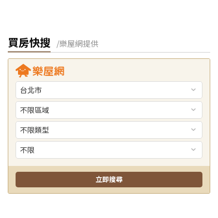
買房快搜
/樂屋網提供