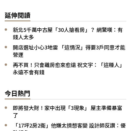
延伸閱讀
新北5千萬中古屋「30人搶看房」？ 網驚嘆：有
錢人太多
開店選址小心3地雷 「這情況」得要3戶同意才能
營運
再不買！只會離房愈來愈遠 祝文宇：「這種人」
永遠不會有錢
今日熱門
即將發大財！家中出現「3現象」 屋主準備暴富
了
「17坪2房2衛」他嫌太擠想客變 設計師反讚：優