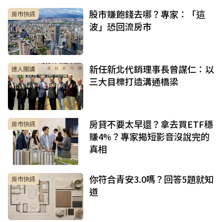
股市賺飽錢去哪？專家：「這
房市快訊
波」恐回流房市
新任新北代銷理事長曾謀仁：以
達人開講
三大目標打造溝通橋梁
房貸不要太早還？拿去買ETF穩
房市快訊
賺4%？專家揭短影音沒說完的
真相
你符合青安3.0嗎？回答5題就知
房市快訊
道