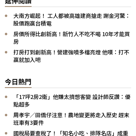
延伸閱讀
大南方崛起！ 工人都被高雄建商搶走 謝金河驚：
股價跑贏台積電
房價所得比創新高！新竹人不吃不喝 10年才能買
房
打房打到創新高！營建強噴多檔亮燈 他嘆：打不
贏就加入吧
今日熱門
「17坪2房2衛」他嫌太擠想客變 設計師反讚：優
點超多
周孝宇／田僑仔注意！農地變更將走入歷史 趕末
班車有3要件
國稅局要查稅了！「知名小吃、排隊名店」成重