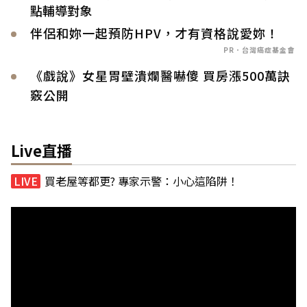
點輔導對象
伴侶和妳一起預防HPV，才有資格說愛妳！
PR．台灣癌症基金會
《戲說》女星胃壁潰爛醫嚇傻 買房漲500萬訣
竅公開
Live直播
買老屋等都更? 專家示警：小心這陷阱！