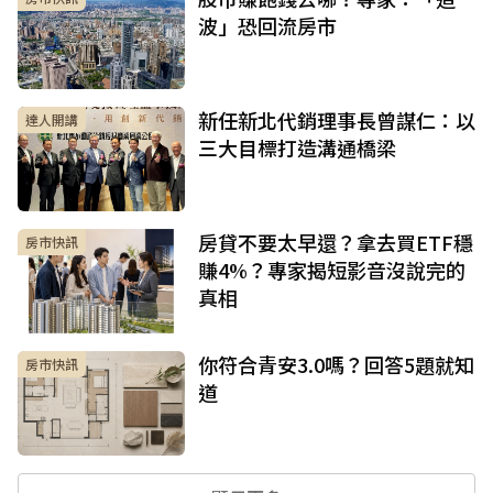
波」恐回流房市
新任新北代銷理事長曾謀仁：以
達人開講
三大目標打造溝通橋梁
房貸不要太早還？拿去買ETF穩
房市快訊
賺4%？專家揭短影音沒說完的
真相
你符合青安3.0嗎？回答5題就知
房市快訊
道