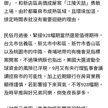
御」，和新店區高價成屋案「江陵天喆」勇敢
上場，由於都屬房市成熟區域，且環境加溫，
排定時間表就沒有需要迴避的理由。
民俗月過後，緊接928檔期當然還是值得期待，
台北市信義區、新北市中和區、新竹市香山區
以及桃園市的中路、青埔地帶均有機會見指標
案開案，不過陳炳辰也指出，美國大選波動全
球資金的風險已浮現，9月又有央行理監事會議
調控房市的可能性，加上近期銀行在房貸業務
顯得謹慎，若影響接下來買氣，不等928檔期，
及時早推與好兄弟同樂，倒免夜長夢多。