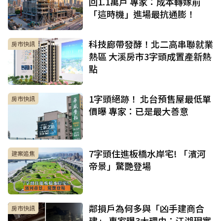
回1.1萬戶 專家：成本轉嫁前
「這時機」進場最抗通膨！
科技廊帶發酵！北二高串聯就業
房市快訊
熱區 大溪房市3字頭成置產新熱
點
1字頭絕跡！ 北台預售屋最低單
房市快訊
價曝 專家：已是最大善意
7字頭住進板橋水岸宅! 「濱河
建案追焦
帝景」驚艷登場
鄰損戶為何多與「凶手建商合
房市快訊
建」 專家曝3大理由：江湖現實