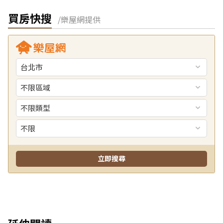
買房快搜
/樂屋網提供