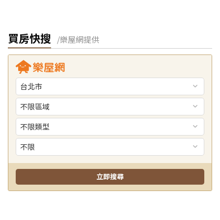
買房快搜
/樂屋網提供