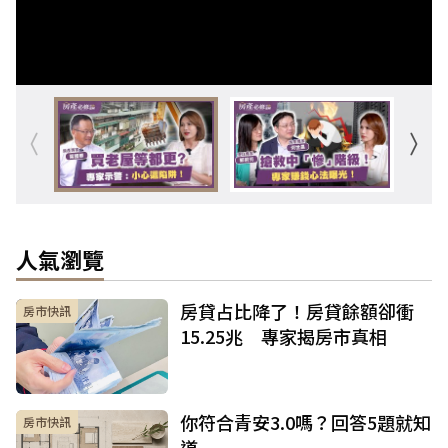
人氣瀏覽
房貸占比降了！房貸餘額卻衝
房市快訊
15.25兆 專家揭房市真相
你符合青安3.0嗎？回答5題就知
房市快訊
道