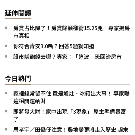
延伸閱讀
房貸占比降了！房貸餘額卻衝15.25兆 專家揭房
市真相
你符合青安3.0嗎？回答5題就知道
股市賺飽錢去哪？專家：「這波」恐回流房市
今日熱門
家裡錢常留不住 竟是爐灶、冰箱出大事！ 專家曝
這招開運納財
即將發大財！家中出現「3現象」 屋主準備暴富
了
周孝宇／田僑仔注意！農地變更將走入歷史 趕末