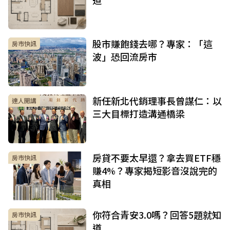
股市賺飽錢去哪？專家：「這
房市快訊
波」恐回流房市
新任新北代銷理事長曾謀仁：以
達人開講
三大目標打造溝通橋梁
房貸不要太早還？拿去買ETF穩
房市快訊
賺4%？專家揭短影音沒說完的
真相
你符合青安3.0嗎？回答5題就知
房市快訊
道