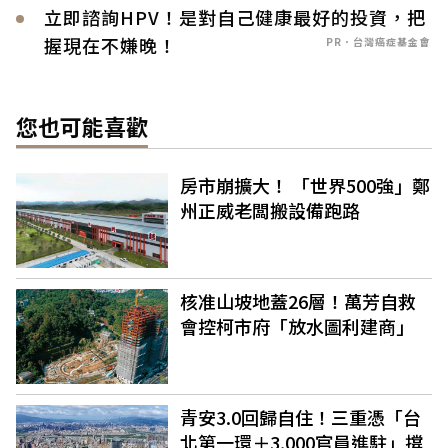
立即諮詢HPV！是對自己健康最好的投資，把
握現在不嫌晚！
PR．台灣癌症基金會
您也可能喜歡
房市崩擴大！ 「世界500強」鄭
州正威老闆搬設備跑路
核准山坡地蓋26層！萬芳自救
會控柯市府「放水圖利建商」
青安3.0回歸自住！三重憑「台
北第一環＋3,000官員進駐」撐