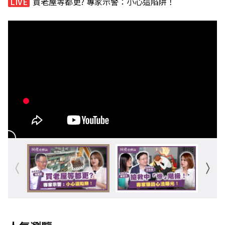
買老屋等都更? 專家示警：小心這陷阱！