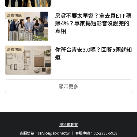
房貸不要太早還？拿去買ETF穩
房市快訊
賺4%？專家揭短影音沒說完的
真相
你符合青安3.0嗎？回答5題就知
房市快訊
道
顯示更多
隱私權政策
客服信箱：
service@ebc.net.tw
客服專線：02-2388-5918