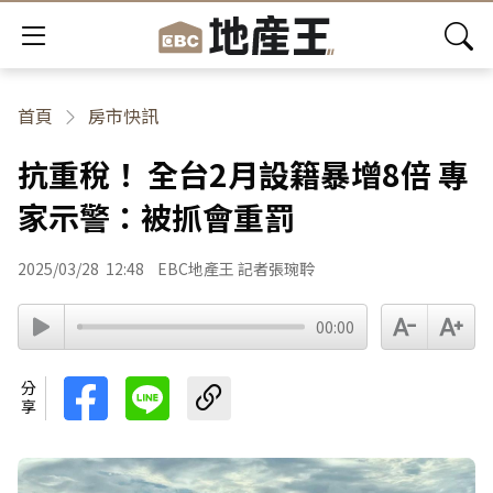
首頁
房市快訊
抗重稅！ 全台2月設籍暴增8倍 專
家示警：被抓會重罰
2025/03/28
12:48
EBC地產王 記者張琬聆
00:00
分享