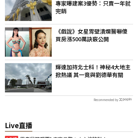
專家曝建案3優勢：只賣一年就
完銷
《戲說》女星胃壁潰爛醫嚇傻
買房漲500萬訣竅公開
輝達加持北士科！神秘4大地主
掀熱議 其一竟與劉德華有關
Recommended by
Live直播