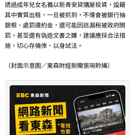
透過成年兒女名義以新青安貸購屋投資，設籍
其中實質出租，一旦被抓到，不僅會被銀行抽
銀根、處罰違約金，還可能因逃漏稅被政府開
罰，甚至還有偽造文書之嫌，建議應採合法措
施，切心存僥倖、以身試法。
（封面示意圖／東森財經新聞張琬聆攝）