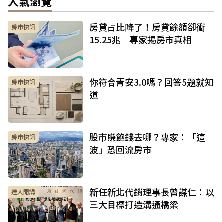
人氣瀏覽
房貸占比降了！房貸餘額卻衝
房市快訊
15.25兆 專家揭房市真相
你符合青安3.0嗎？回答5題就知
房市快訊
道
股市賺飽錢去哪？專家：「這
房市快訊
波」恐回流房市
新任新北代銷理事長曾謀仁：以
達人開講
三大目標打造溝通橋梁