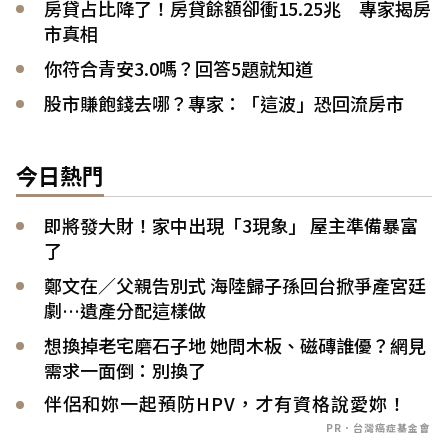
房貸占比降了！房貸餘額卻衝15.25兆 專家揭房
市真相
你符合青安3.0嗎？回答5題就知道
股市賺飽錢去哪？專家：「這波」恐回流房市
今日熱門
即將發大財！家中出現「3現象」 屋主準備暴富
了
鄭文在／父親告別式 海陸歸子孫回台掀爭產宮廷
劇…遺產分配這樣做
想換掉老宅磨石子地 她問木板、磁磚誰優？網見
需求一面倒：別換了
伴侶和妳一起預防HPV，才有資格說愛妳！
PR．台灣癌症基金會