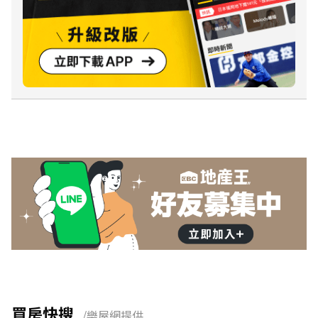
買房快搜
/樂屋網提供