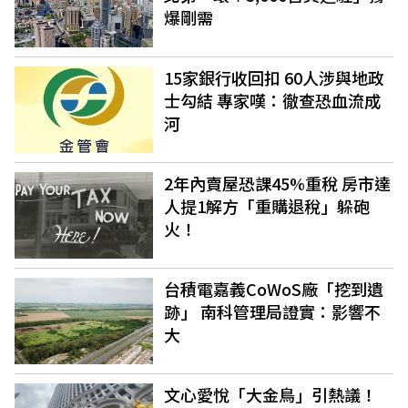
爆剛需
15家銀行收回扣 60人涉與地政
士勾結 專家嘆：徹查恐血流成
河
2年內賣屋恐課45%重稅 房市達
人提1解方「重購退稅」躲砲
火！
台積電嘉義CoWoS廠「挖到遺
跡」 南科管理局證實：影響不
大
文心愛悅「大金鳥」引熱議！