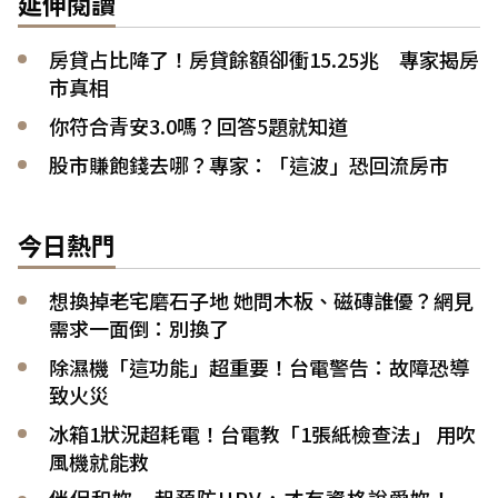
延伸閱讀
房貸占比降了！房貸餘額卻衝15.25兆 專家揭房
市真相
你符合青安3.0嗎？回答5題就知道
股市賺飽錢去哪？專家：「這波」恐回流房市
今日熱門
想換掉老宅磨石子地 她問木板、磁磚誰優？網見
需求一面倒：別換了
除濕機「這功能」超重要！台電警告：故障恐導
致火災
冰箱1狀況超耗電！台電教「1張紙檢查法」 用吹
風機就能救
伴侶和妳一起預防HPV，才有資格說愛妳！