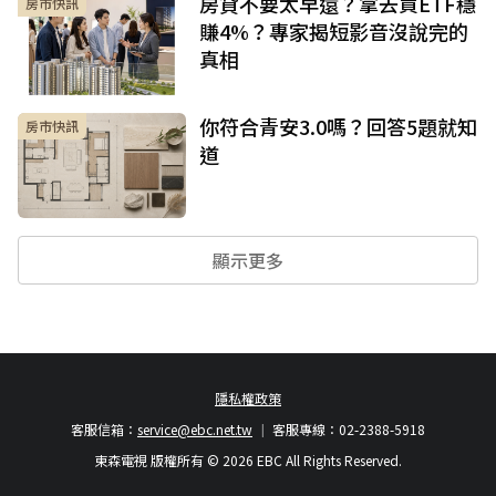
房貸不要太早還？拿去買ETF穩
房市快訊
賺4%？專家揭短影音沒說完的
真相
你符合青安3.0嗎？回答5題就知
房市快訊
道
顯示更多
隱私權政策
客服信箱：
service@ebc.net.tw
客服專線：02-2388-5918
東森電視 版權所有 © 2026 EBC All Rights Reserved.