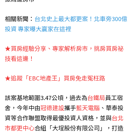
相關新聞：
台北史上最大都更案！北車旁300億
投資 專家曝大贏家在這裡
★
買房經驗分享、專家解析房市，挑房買房祕
技看這邊！
★追蹤「EBC地產王」買房免走冤枉路
該案基地範圍3.47公頃，過去為
台鐵局
員工宿
舍，今年中由
冠德建設
攜手
藍天電腦
、華泰投
資等合作聯盟取得最優投資人資格，並與
台北
市都更中心
合組「大埕股份有限公司」，打造