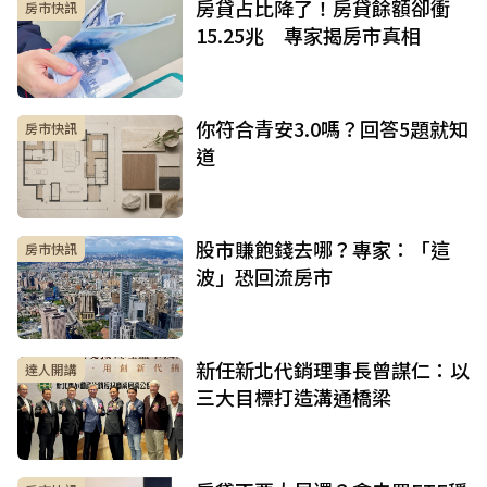
房貸占比降了！房貸餘額卻衝
房市快訊
15.25兆 專家揭房市真相
你符合青安3.0嗎？回答5題就知
房市快訊
道
股市賺飽錢去哪？專家：「這
房市快訊
波」恐回流房市
新任新北代銷理事長曾謀仁：以
達人開講
三大目標打造溝通橋梁