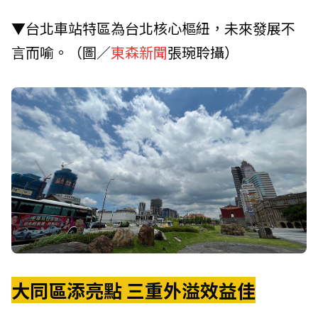
▼台北車站特區為台北核心樞紐，未來發展不
言而喻。（圖／
東森新聞
張琬聆攝）
大同區添亮點 三重外溢效益佳