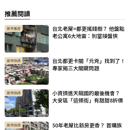
推薦閱讀
台北老屋=都更搖錢樹？ 他盤點
房市蒐奇
老公寓6大地雷：別當接盤俠
台北都更卡關「元兇」找到了！
房市快訊
專家揭三大關鍵問題
小資擠進天龍國的最後機會？
房市快訊
大安區「這條街」有甜甜8折價
50年老屋比新房更香？ 首購族
房市快訊