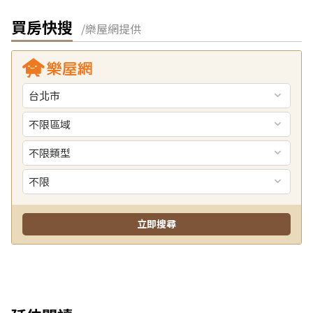
買房快搜
/樂屋網提供