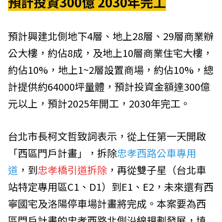
預計投資300億 2030年完工
預計興建北側地下4層、地上28層、29層商業辦
公大樓，約佔8成，及地上10層商業住宅大樓，
約佔10%，地上1~2層設置商場，約佔10%，總
計提供約64000坪量體，預計投資金額達300億
元以上，預計2025年開工，2030年完工。
台北市長柯文哲致詞表示，從上任第一天開啟
「西區門戶計畫」，拆除
忠孝西路公車專用
道
，到
忠孝橋引道拆除
，再從雙子星（台北車
站特定專用區C1、D1）到E1、E2，未來還有西
寧國宅及洛陽停車場計畫將完成。本案要為西
區門戶計畫的忠孝西路北側沿線規劃發展，填