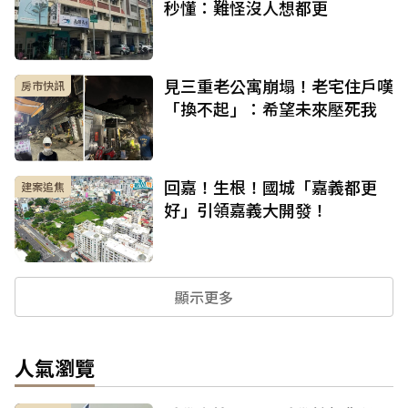
秒懂：難怪沒人想都更
見三重老公寓崩塌！老宅住戶嘆
房市快訊
「換不起」：希望未來壓死我
回嘉！生根！國城「嘉義都更
建案追焦
好」引領嘉義大開發！
顯示更多
人氣瀏覽