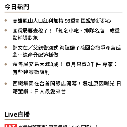
今日熱門
高雄鳳山人口紅利加持 93重劃區蛻變新都心
國稅局要查稅了！「知名小吃、排隊名店」成重
點輔導對象
鄭文在／父親告別式 海陸歸子孫回台掀爭產宮廷
劇…遺產分配這樣做
預售屋交易大減8成！ 單月只賣3千件 專家：
有些建案微讓利
西鐵集團在台首間飯店開幕！選址原因曝光 日
籍董讚：日人最愛來台
Live直播
買老屋等都更? 專家示警：小心這陷阱！