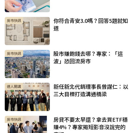
你符合青安3.0嗎？回答5題就知
房市快訊
道
股市賺飽錢去哪？專家：「這
房市快訊
波」恐回流房市
新任新北代銷理事長曾謀仁：以
達人開講
三大目標打造溝通橋梁
房貸不要太早還？拿去買ETF穩
房市快訊
賺4%？專家揭短影音沒說完的