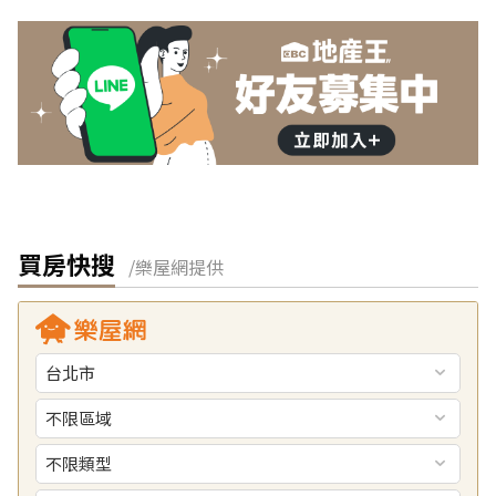
買房快搜
/樂屋網提供