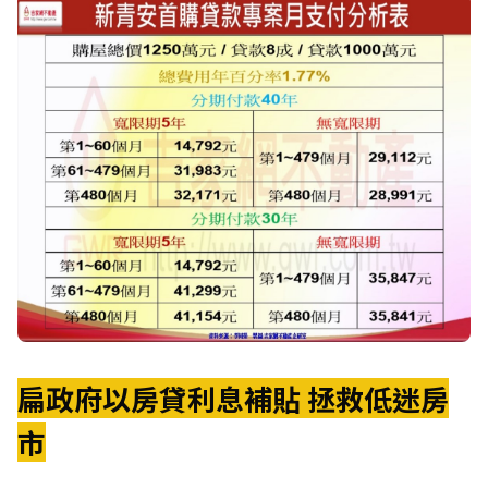
扁政府以房貸利息補貼 拯救低迷房
市