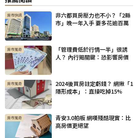
非六都買房壓力也不小？「2縣
房市快訊
市」晚一年入手 要多花逾百萬
「管理費低於行情一半」很誘
房市蒐奇
人？ 內行揭關鍵：恐影響房價
2024後買房註定虧錢？ 網揪「1
房市蒐奇
隱形成本」：直接吃掉15%
青安3.0拍板 網嘆殘酷現實：比
房市蒐奇
高房價更絕望