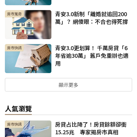
青安3.0新制「離婚就追回200
房市蒐奇
萬」？ 網傻眼：不合也得死撐
青安3.0更划算！ 千萬房貸「6
房市快訊
年省逾30萬」 舊戶免重辦也適
用
顯示更多
人氣瀏覽
房貸占比降了！房貸餘額卻衝
房市快訊
15.25兆 專家揭房市真相