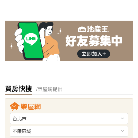
買房快搜
/樂屋網提供