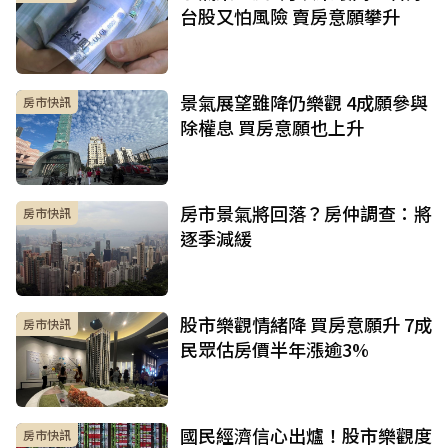
台股又怕風險 賣房意願攀升
景氣展望雖降仍樂觀 4成願參與
房市快訊
除權息 買房意願也上升
房市景氣將回落？房仲調查：將
房市快訊
逐季減緩
股市樂觀情緒降 買房意願升 7成
房市快訊
民眾估房價半年漲逾3%
國民經濟信心出爐！股市樂觀度
房市快訊