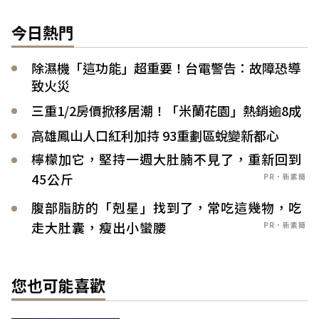
今日熱門
除濕機「這功能」超重要！台電警告：故障恐導
致火災
三重1/2房價掀移居潮！「米蘭花園」熱銷逾8成
高雄鳳山人口紅利加持 93重劃區蛻變新都心
檸檬加它，堅持一週大肚腩不見了，重新回到
45公斤
PR．新素簡
腹部脂肪的「剋星」找到了，常吃這幾物，吃
走大肚囊，瘦出小蠻腰
PR．新素簡
您也可能喜歡