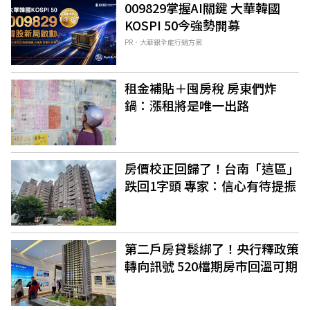
009829掌握AI關鍵 大華韓國
KOSPI 50今強勢開募
PR．大華銀全能行銷方案
租金補貼＋囤房稅 房東們炸
鍋：漲租將是唯一出路
房價校正回歸了！台南「這區」
跌回1字頭 專家：信心有待提振
第二戶房貸鬆綁了！央行釋政策
轉向訊號 520檔期房市回溫可期