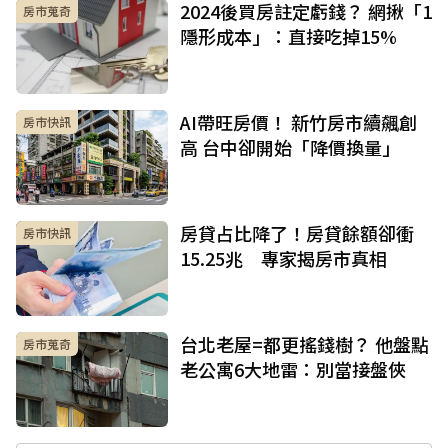
2024後買房註定虧錢？ 網揪「1
房市蒐奇
隱形成本」：直接吃掉15%
AI帶旺房價！ 新竹房市續飆創
房市快訊
高 台中卻開始「降價換量」
房貸占比降了！房貸餘額卻衝
房市快訊
15.25兆 專家揭房市真相
台北老屋=都更搖錢樹？ 他盤點
房市蒐奇
老公寓6大地雷：別當接盤俠