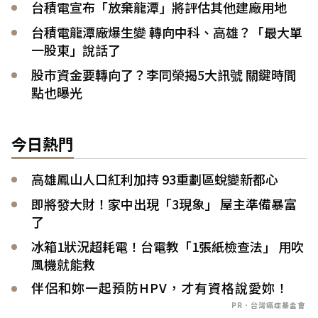
台積電宣布「放棄龍潭」將評估其他建廠用地
台積電龍潭廠爆生變 轉向中科、高雄？「最大單
一股東」說話了
股市資金要轉向了？李同榮揭5大訊號 關鍵時間
點也曝光
今日熱門
高雄鳳山人口紅利加持 93重劃區蛻變新都心
即將發大財！家中出現「3現象」 屋主準備暴富
了
冰箱1狀況超耗電！台電教「1張紙檢查法」 用吹
風機就能救
伴侶和妳一起預防HPV，才有資格說愛妳！
PR．台灣癌症基金會