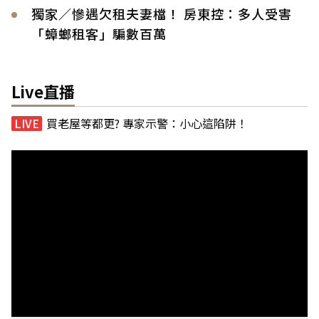
獨家／慘遇欠租夫妻檔！ 房東控：多人受害
「蟑螂租客」騙數百萬
Live直播
買老屋等都更? 專家示警：小心這陷阱！