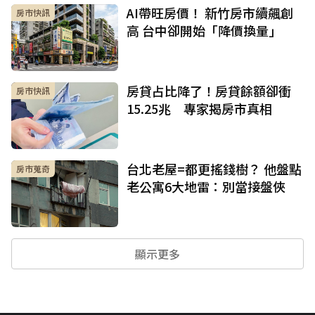
AI帶旺房價！ 新竹房市續飆創
房市快訊
高 台中卻開始「降價換量」
房貸占比降了！房貸餘額卻衝
房市快訊
15.25兆 專家揭房市真相
台北老屋=都更搖錢樹？ 他盤點
房市蒐奇
老公寓6大地雷：別當接盤俠
顯示更多