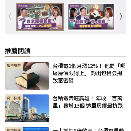
推薦閱讀
台積電1個月漲12%！ 他問「哪
房市蒐奇
區房價跟得上」 釣出包租公揭
致富密碼
台積電帶旺高雄！ 年收「百萬
房市快訊
里」暴增13個 這里房價最抗跌
一人創造8倍效應！台積電帶動
房市快訊