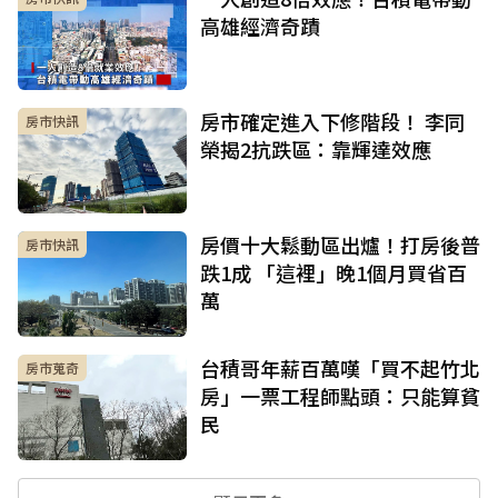
高雄經濟奇蹟
房市確定進入下修階段！ 李同
房市快訊
榮揭2抗跌區：靠輝達效應
房價十大鬆動區出爐！打房後普
房市快訊
跌1成 「這裡」晚1個月買省百
萬
台積哥年薪百萬嘆「買不起竹北
房市蒐奇
房」一票工程師點頭：只能算貧
民