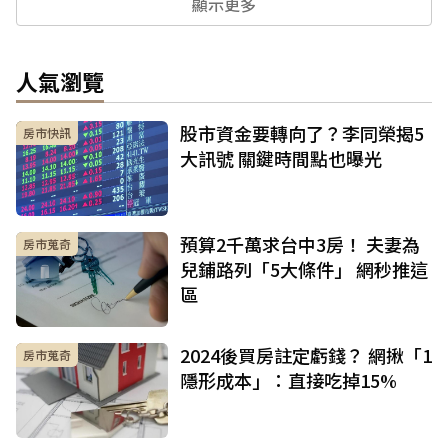
顯示更多
人氣瀏覽
股市資金要轉向了？李同榮揭5
房市快訊
大訊號 關鍵時間點也曝光
預算2千萬求台中3房！ 夫妻為
房市蒐奇
兒鋪路列「5大條件」 網秒推這
區
2024後買房註定虧錢？ 網揪「1
房市蒐奇
隱形成本」：直接吃掉15%