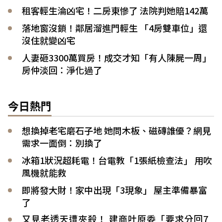
租客輕生淪凶宅！二房東慘了 法院判她賠142萬
落地窗沒鎖！鄰居溜進門輕生 「4房雙車位」還
沒住就變凶宅
人妻砸3300萬買房！成交才知「有人陳屍一周」
房仲淡回：淨化過了
今日熱門
想換掉老宅磨石子地 她問木板、磁磚誰優？網見
需求一面倒：別換了
冰箱1狀況超耗電！台電教「1張紙檢查法」 用吹
風機就能救
即將發大財！家中出現「3現象」 屋主準備暴富
了
又見老透天遭夾殺！ 建商吐原委「要求分回7