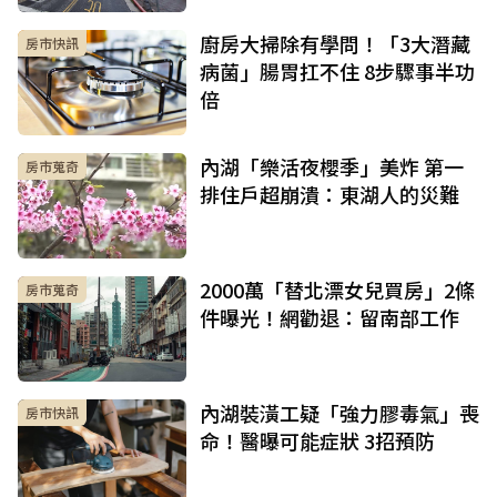
廚房大掃除有學問！「3大潛藏
房市快訊
病菌」腸胃扛不住 8步驟事半功
倍
內湖「樂活夜櫻季」美炸 第一
房市蒐奇
排住戶超崩潰：東湖人的災難
2000萬「替北漂女兒買房」2條
房市蒐奇
件曝光！網勸退：留南部工作
內湖裝潢工疑「強力膠毒氣」喪
房市快訊
命！醫曝可能症狀 3招預防