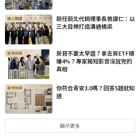
新任新北代銷理事長曾謀仁：以
達人開講
三大目標打造溝通橋梁
房貸不要太早還？拿去買ETF穩
房市快訊
賺4%？專家揭短影音沒說完的
真相
你符合青安3.0嗎？回答5題就知
房市快訊
道
顯示更多