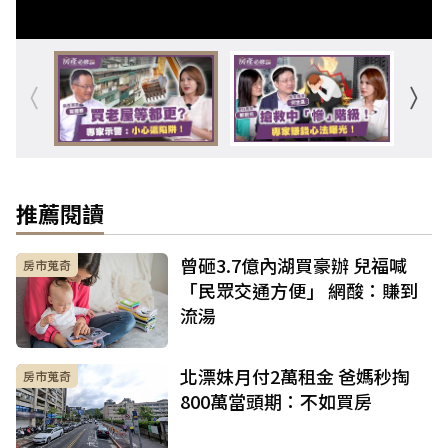
推薦閱讀
曾砸3.7億內湖買豪辦 兒福喊
房市蒐奇
「民眾交通方便」 網酸：賺到
流湯
北漂妹月付2萬租金 爸媽秒掏
房市蒐奇
800萬當頭期：不如買房