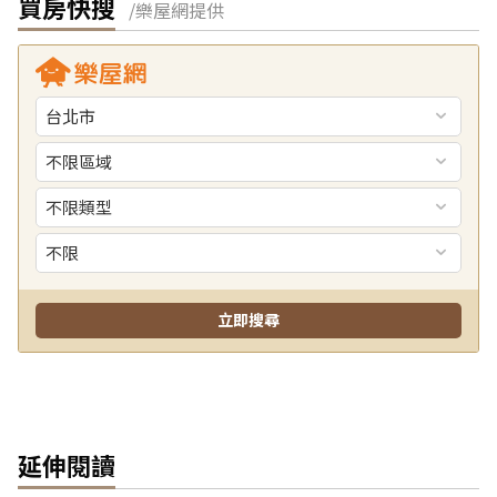
買房快搜
/樂屋網提供
延伸閱讀