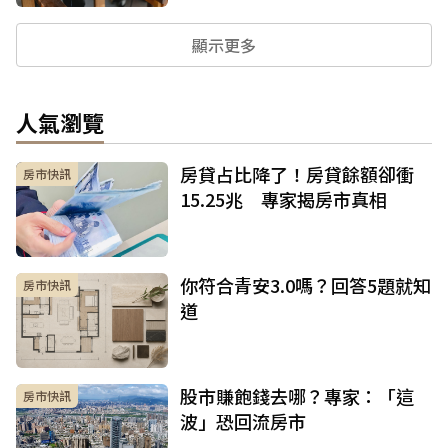
顯示更多
人氣瀏覽
房貸占比降了！房貸餘額卻衝
房市快訊
15.25兆 專家揭房市真相
你符合青安3.0嗎？回答5題就知
房市快訊
道
股市賺飽錢去哪？專家：「這
房市快訊
波」恐回流房市