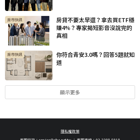
房貸不要太早還？拿去買ETF穩
房市快訊
賺4%？專家揭短影音沒說完的
真相
你符合青安3.0嗎？回答5題就知
房市快訊
道
顯示更多
隱私權政策
客服信箱：
service@ebc.net.tw
客服專線：02-2388-5918