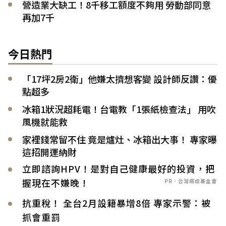
營造業大缺工！8千移工額度不夠用 勞動部同意
再加7千
今日熱門
「17坪2房2衛」他嫌太擠想客變 設計師反讚：優
點超多
冰箱1狀況超耗電！台電教「1張紙檢查法」 用吹
風機就能救
家裡錢常留不住 竟是爐灶、冰箱出大事！ 專家曝
這招開運納財
立即諮詢HPV！是對自己健康最好的投資，把
握現在不嫌晚！
PR．台灣癌症基金會
抗重稅！ 全台2月設籍暴增8倍 專家示警：被
抓會重罰