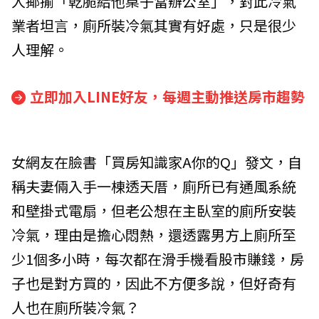
人揶揄「乾脆給他桌子當辦公室」，對此冷氣
業者坦言，廁所裝冷氣其實有好處，只是很少
人理解。
立即加入LINE好友，每週主動推送房市趨勢
女網友在臉書「買房知識家A你的Q」發文，自
稱夫妻倆入手一棟透天厝，廁所已有通風系統
和壁掛式電扇，但老公想在主臥室的廁所安裝
冷氣，理由是擔心悶熱，還透露男方上廁所至
少1個多小時，每次都在滑手機看股市賺錢，房
子也是對方買的，因此不方便多說，但好奇有
人也在廁所裝冷氣？