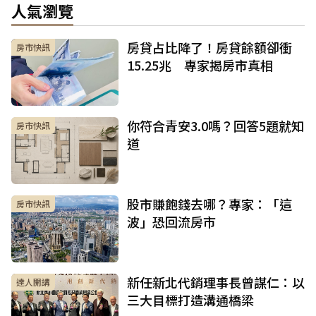
人氣瀏覽
房貸占比降了！房貸餘額卻衝
房市快訊
15.25兆 專家揭房市真相
你符合青安3.0嗎？回答5題就知
房市快訊
道
股市賺飽錢去哪？專家：「這
房市快訊
波」恐回流房市
新任新北代銷理事長曾謀仁：以
達人開講
三大目標打造溝通橋梁