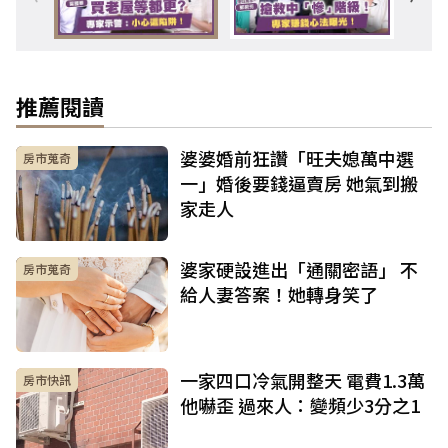
推薦閱讀
婆婆婚前狂讚「旺夫媳萬中選
房市蒐奇
一」婚後要錢逼賣房 她氣到搬
家走人
婆家硬設進出「通關密語」 不
房市蒐奇
給人妻答案！她轉身笑了
一家四口冷氣開整天 電費1.3萬
房市快訊
他嚇歪 過來人：變頻少3分之1