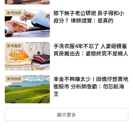
膝下無子老公驟逝 房子得和小
房市快訊
叔分？ 律師證實：是真的
手洗衣服4年不忍了 人妻砸積蓄
房市蒐奇
買房搬出去：婆媳終究不是親人
本金不夠賺太少！田僑仔想賣地
房市快訊
衝股市 分析師急勸：勿忘航海
王
顯示更多