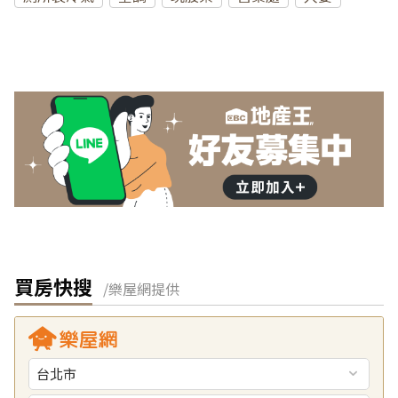
買房快搜
/樂屋網提供