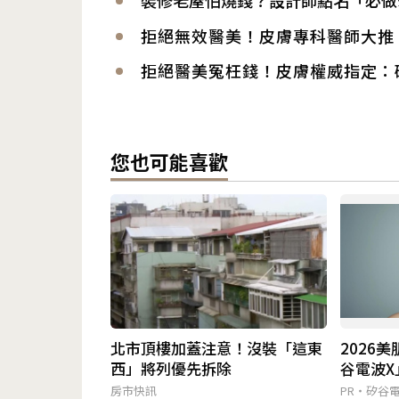
拒絕無效醫美！皮膚專科醫師大推：
拒絕醫美冤枉錢！皮膚權威指定：矽
您也可能喜歡
北市頂樓加蓋注意！沒裝「這東
2026
西」將列優先拆除
谷電波
新世代
房市快訊
PR・矽谷