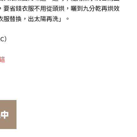
，要省錢衣服不用從頭烘，曬到九分乾再烘效
衣服替換，出太陽再洗」。
AC）
這