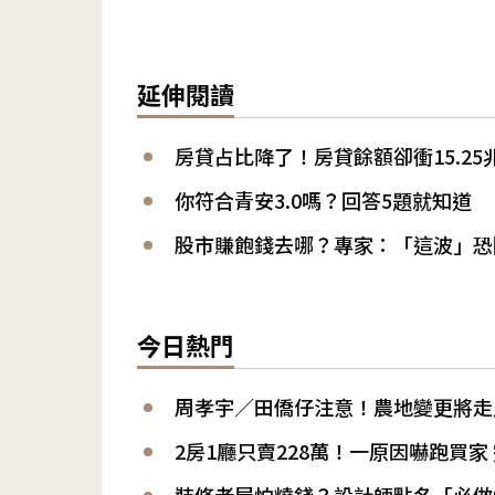
延伸閱讀
房貸占比降了！房貸餘額卻衝15.2
你符合青安3.0嗎？回答5題就知道
股市賺飽錢去哪？專家：「這波」恐
今日熱門
周孝宇／田僑仔注意！農地變更將走
2房1廳只賣228萬！一原因嚇跑買家
裝修老屋怕燒錢？設計師點名「必做