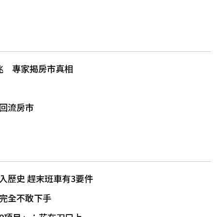
5兆 專家揭房市真相
回流房市
入歷史 趕末班車有3要件
 完全不敢下手
9項目」：花在刀口上