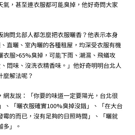
天氣，甚至連衣服都可能臭掉，他好奇問大家
板詢問北部人都怎麼把衣服曬香？他表示本身
曬、直曬、室內曬的各種租屋，均深受衣服有機
衣服>65%臭掉，可能下雨、潮濕、飛蟻攻
好貴、悶味、沒洗衣精香味。」他好奇明明台北人
什麼解法呢？
，網友說：「你要的味道一定要陽光，台北很
」、「曬衣服確實100%臭掉沒錯」、「在大台
發霉的而已，沒有足夠的日照時間」、「曬就
越多」。