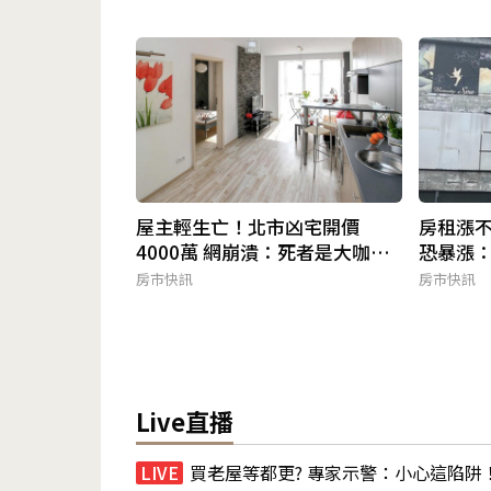
屋主輕生亡！北市凶宅開價
房租漲不
4000萬 網崩潰：死者是大咖女
恐暴漲
星
房市快訊
房市快訊
Live直播
買老屋等都更? 專家示警：小心這陷阱