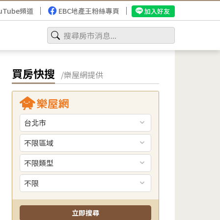
uTube頻道
EBC地產王粉絲專頁
加入好友
買房快搜
/樂屋網提供