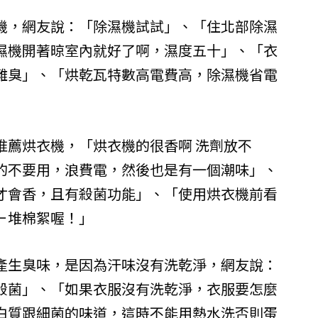
機，網友說：「除濕機試試」、「住北部除濕
濕機開著晾室內就好了啊，濕度五十」、「衣
難臭」、「烘乾瓦特數高電費高，除濕機省電
推薦烘衣機，「烘衣機的很香啊 洗劑放不
的不要用，浪費電，然後也是有一個潮味」、
才會香，且有殺菌功能」、「使用烘衣機前看
ㄧ堆棉絮喔！」
產生臭味，是因為汗味沒有洗乾淨，網友說：
殺菌」、「如果衣服沒有洗乾淨，衣服要怎麼
白質跟細菌的味道，這時不能用熱水洗否則蛋