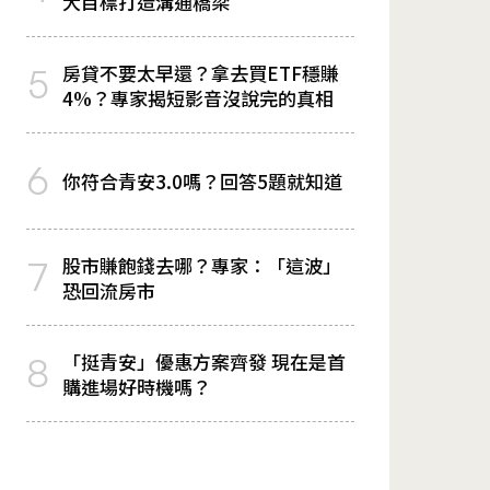
大目標打造溝通橋梁
房貸不要太早還？拿去買ETF穩賺
5
4%？專家揭短影音沒說完的真相
6
你符合青安3.0嗎？回答5題就知道
股市賺飽錢去哪？專家：「這波」
7
恐回流房市
「挺青安」優惠方案齊發 現在是首
8
購進場好時機嗎？