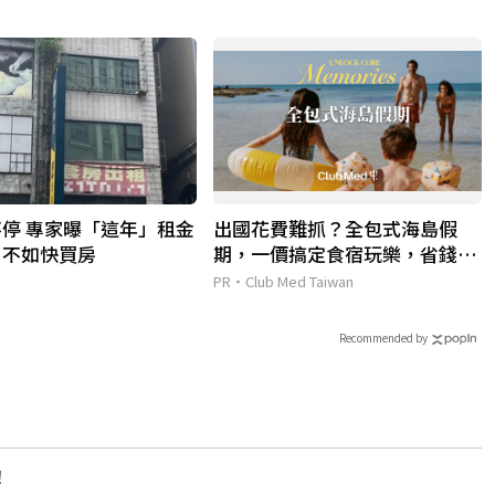
停 專家曝「這年」租金
出國花費難抓？全包式海島假
：不如快買房
期，一價搞定食宿玩樂，省錢更
省心！
PR・Club Med Taiwan
Recommended by
！