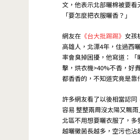
文，他表示北部曬棉被要看
「要怎麼把衣服曬香？」
網友在
《台大批踢踢》
女孩
高雄人，北漂4年，住過西
率會臭掉困擾，他寫道：「曬
擊，烘衣機>40%不香，
都香香的，不知道究竟是靠
許多網友看了以後相當認同
容易 整整兩周沒太陽又飄雨
北區不用想要曬衣服了，多
越曬黴菌長越多，空污也沾