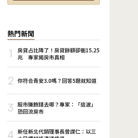
熱門新聞
房貸占比降了！房貸餘額卻衝15.25
1
兆 專家揭房市真相
2
你符合青安3.0嗎？回答5題就知道
股市賺飽錢去哪？專家：「這波」
3
恐回流房市
新任新北代銷理事長曾謀仁：以三
4