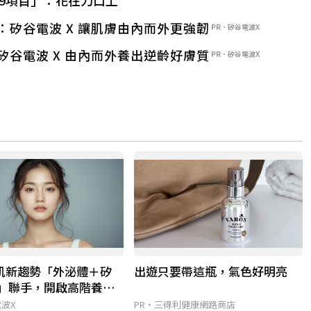
矽谷電波 X 讓肌膚由內而外更強韌
PR．矽谷電波X
谷電波 X 由內而外養出逆齡好膚質
PR．矽谷電波X
美肌新趨勢「外泌體＋矽
出遊只要帶這瓶，氣色好明亮
X」聯手，開啟高階養膚
電波X
PR・三得利健康網路商店