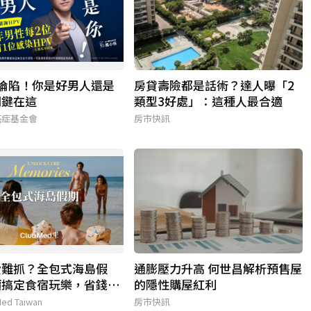
率淪陷！你是好男人還是
房貸壽險都是話術？達人曝「2
關鍵在這
類型3好處」：這種人最合適
癌症基金會
房市快訊
費難抓？全包式海島假
通膨壓力升高 何世昌解析預售屋
價搞定食宿玩樂，省錢更
的隱性購屋紅利
ed Taiwan
房市快訊