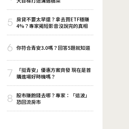
大目標打造溝通橋梁
房貸不要太早還？拿去買ETF穩賺
5
4%？專家揭短影音沒說完的真相
6
你符合青安3.0嗎？回答5題就知道
「挺青安」優惠方案齊發 現在是首
7
購進場好時機嗎？
股市賺飽錢去哪？專家：「這波」
8
恐回流房市