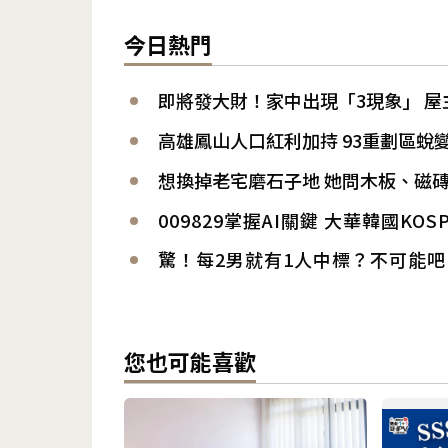
今日熱門
即將發大財！家中出現「3現象」 屋
高雄鳳山人口紅利加持 93重劃區蛻
想換掉老宅磨石子地 她問木板、磁
009829掌握AI關鍵 大華韓國KOS
驚！每2男就有1人中標？不可能吧
您也可能喜歡