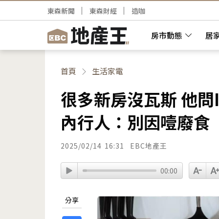
東森新聞
東森財經
造咖
房市動態
居
首頁
生活家電
很多新房沒瓦斯 他問
內行人：別因噎廢食
2025/02/14
16:31
EBC地產王
00:00
分享