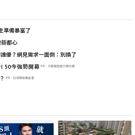
主準備暴富了
變新都心
磚誰優？網見需求一面倒：別換了
PI 50今強勢開募
PR．大華銀全能行銷方案
？
PR．台灣癌症基金會