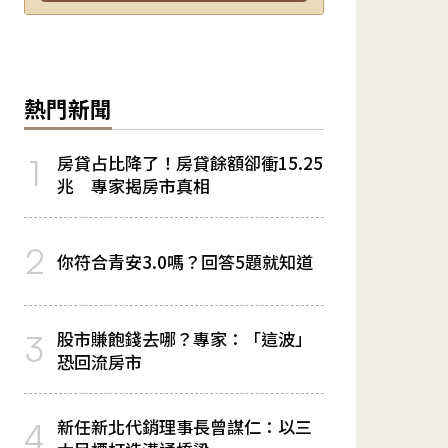
熱門新聞
房貸占比降了！房貸餘額卻衝15.25
1
兆 專家揭房市真相
2
你符合青安3.0嗎？回答5題就知道
股市賺飽錢去哪？專家：「這波」
3
恐回流房市
新任新北代銷理事長曾謀仁：以三
4