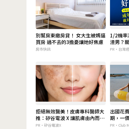
別幫房東繳房貸！ 女大生被媽逼
1/2機
買房 過不去的3擔憂讓她好焦慮
渣男？
房市快訊
PR・台灣
拒絕無效醫美！皮膚專科醫師大
出國花
推：矽谷電波 X 讓肌膚由內而外
期，一
更強韌
省心！
PR・矽谷電波X
PR・Club M