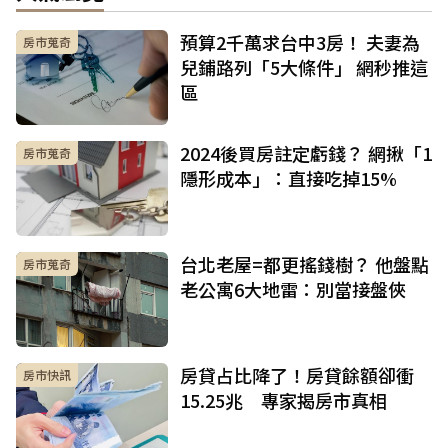
預算2千萬求台中3房！ 夫妻為
房市蒐奇
兒鋪路列「5大條件」 網秒推這
區
2024後買房註定虧錢？ 網揪「1
房市蒐奇
隱形成本」：直接吃掉15%
台北老屋=都更搖錢樹？ 他盤點
房市蒐奇
老公寓6大地雷：別當接盤俠
房貸占比降了！房貸餘額卻衝
房市快訊
15.25兆 專家揭房市真相