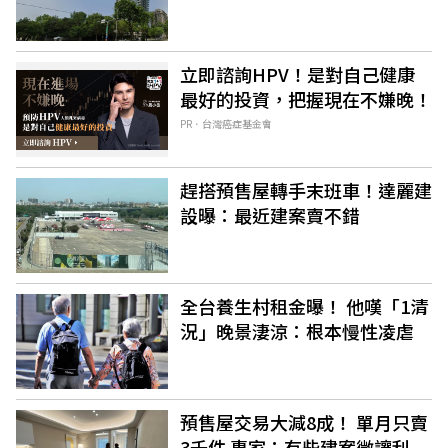
立即諮詢HPV！是對自己健康
最好的投資，把握現在不嫌晚！
PR．台灣癌症基金會
趕搭預售屋轉手末班車！達麗建
設曝：最近建案賣不錯
全台養生村租金曝！ 他嘆「1清
況」晚景淒涼：根本慢性凌虐
預售屋交易大減8成！ 單月只賣
3千件 專家：有些建案微讓利