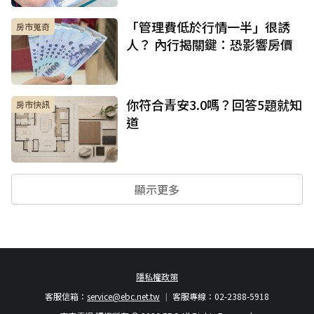
「管理費低於行情一半」很誘
房市蒐奇
人？ 內行揭關鍵：恐影響房價
你符合青安3.0嗎？回答5題就知
房市快訊
道
顯示更多
隱私權政策
客服信箱：
service@ebc.net.tw
客服專線：02-2388-5918