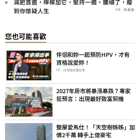
減肥首選，檸檬加它，堅持一週，腰細了，瘦
到你懷疑人生
PR．新素簡
您也可能喜歡
伴侶和妳一起預防HPV，才有
資格說愛妳！
PR．台灣癌症基金會
2027年房市將暴漲暴跌？專家
狂預言：出現最好致富契機
整屋愛馬仕！「天空樹姊姊」加
價2千萬 轉手上億豪宅