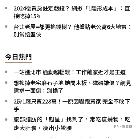
2024後買房註定虧錢？ 網揪「1隱形成本」：直
接吃掉15%
台北老屋=都更搖錢樹？ 他盤點老公寓6大地雷：
別當接盤俠
今日熱門
一站進北市 通勤超輕鬆！工作離家近才是王道
想換掉老宅磨石子地 她問木板、磁磚誰優？網見
需求一面倒：別換了
2房1廳只賣228萬！一原因嚇跑買家 完全不敢下
手
腹部脂肪的「剋星」找到了，常吃這幾物，吃
走大肚囊，瘦出小蠻腰
PR．新素簡