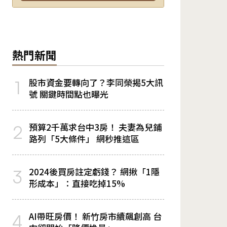
熱門新聞
股市資金要轉向了？李同榮揭5大訊
1
號 關鍵時間點也曝光
預算2千萬求台中3房！ 夫妻為兒鋪
2
路列「5大條件」 網秒推這區
2024後買房註定虧錢？ 網揪「1隱
3
形成本」：直接吃掉15%
AI帶旺房價！ 新竹房市續飆創高 台
4