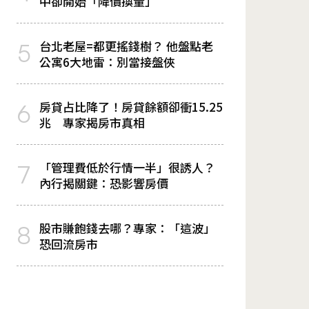
中卻開始「降價換量」
台北老屋=都更搖錢樹？ 他盤點老
5
公寓6大地雷：別當接盤俠
房貸占比降了！房貸餘額卻衝15.25
6
兆 專家揭房市真相
「管理費低於行情一半」很誘人？
7
內行揭關鍵：恐影響房價
股市賺飽錢去哪？專家：「這波」
8
恐回流房市