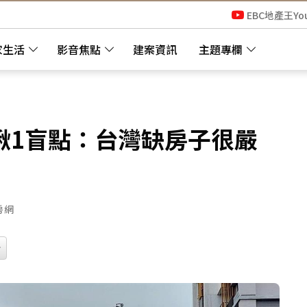
EBC地產王Yo
家生活
影音焦點
建案資訊
主題專欄
揪1盲點：台灣缺房子很嚴
房網