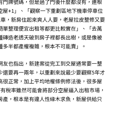
有門牌號碼，但是過了門後什麼都沒有，連根
空屋+1」、「觀察一下重劃區地下機車停車位
機車，新房住起來爽人人要，老屋拉皮整修又要
簡單整理便宜出租等都更比較實在」、「去萬
種磚造老透天破到房子裡都長出樹，或是像被
種多半都產權複雜，根本不可能賣」。
網友也指出，新建案從完工到交屋通常要一整
少還要再一兩年，以重劃來說最少要觀察5年才
高很正常，加上平均地權條例修法後，很多屋
持有稅率雖然可能會將部分空屋逼入出租市場，
房產，根本是有違人性緣木求魚，新屋供給只