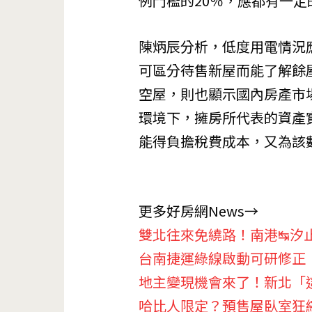
例門檻的20％，應都有一
陳炳辰分析，低度用電情況
可區分待售新屋而能了解餘
空屋，則也顯示國內房產市
環境下，擁房所代表的資產
能得負擔稅費成本，又為該
更多好房網News→
雙北往來免繞路！南港↹汐
台南捷運綠線啟動可研修正
地主變現機會來了！新北「
哈比人限定？預售屋臥室狂