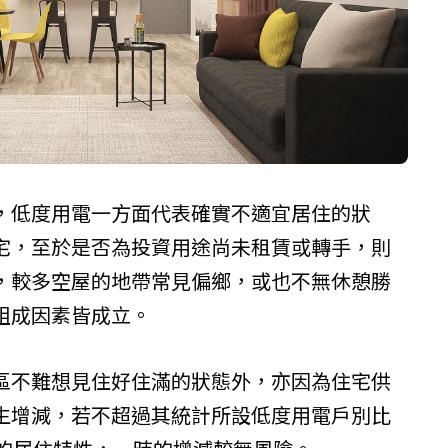
，低度用電一方面代表確實不適宜居住的狀
宅，至於是否為投資用途尚未租賃或轉手，則
，較多空屋的地帶常見偏鄉，或也不無休憩勝
組成因素皆成立。
區不難想見住好住滿的狀態外，亦因為住宅供
生增減，若不超過其統計所設低度用電戶別比