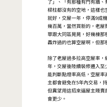
了」、「有那種有門有牆、
樑柱都沒有的空地，這樣也
就好，交屋一年，停滿9成
幾百萬，當然買新的，老屋
華跟大同區晃晃，好幾棟那
轟炸過的也算空屋啊，但那
除了老屋過多拉高空屋率，
年，交屋後陸續裝修遷入至
能判斷點燈率高低，空屋率
主都會避免在5年內交易，
但冀望用這招來逼屋主賤賣
會更少。