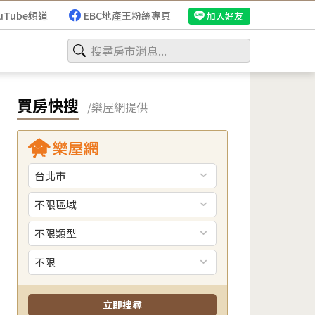
uTube頻道
EBC地產王粉絲專頁
加入好友
買房快搜
/樂屋網提供