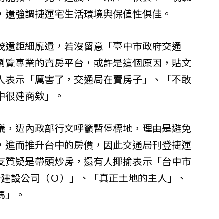
，還強調捷運宅生活環境與保值性俱佳。
茂還鉅細靡遺，若沒留意「臺中市政府交通
瀏覽專業的賣房平台，或許是這個原因，貼文
人表示「厲害了，交通局在賣房子」、「不敢
中很建商欸」。
議，遭內政部行文呼籲暫停標地，理由是避免
，進而推升台中的房價，因此交通局刊登捷運
友質疑是帶頭炒房，還有人揶揄表示「台中市
府建設公司（Ｏ）」、「真正土地的主人」、
嗎」。