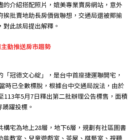
盡的介紹搭配照片，媲美專業賣房網站，意外
府挨批賣地助長房價做聯想，交通局還被揶揄
，對此該局提出解釋。
週主動推送房市趨勢
的「冠德文心綻」，是台中首座捷運聯開宅，
售，當時已全數標脫，根據台中交通局說法，由於
至113年5月7日釋出第二批辦理公告標售，面積
各界踴躍投標。
共構宅為地上28層，地下6層，規劃有社區圖書
功能教室、兒童遊戲室、茶屋、棋藝室、視聽