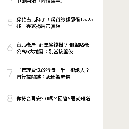
中卻開始「降價換量」
房貸占比降了！房貸餘額卻衝15.25
5
兆 專家揭房市真相
台北老屋=都更搖錢樹？ 他盤點老
6
公寓6大地雷：別當接盤俠
「管理費低於行情一半」很誘人？
7
內行揭關鍵：恐影響房價
8
你符合青安3.0嗎？回答5題就知道