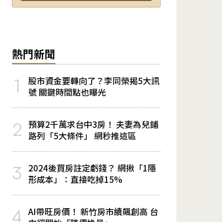
熱門新聞
股市資金要轉向了？李同榮揭5大訊
1
號 關鍵時間點也曝光
預算2千萬求台中3房！ 夫妻為兒鋪
2
路列「5大條件」 網秒推這區
2024後買房註定虧錢？ 網揪「1隱
3
形成本」：直接吃掉15%
AI帶旺房價！ 新竹房市續飆創高 台
4