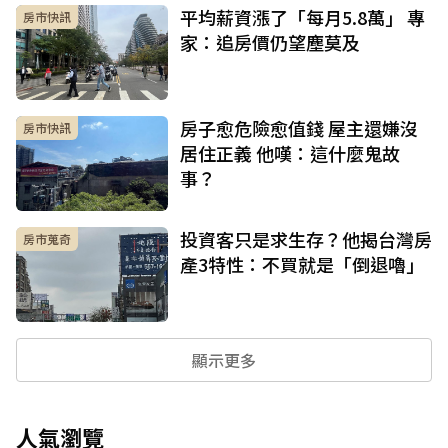
平均薪資漲了「每月5.8萬」 專
房市快訊
家：追房價仍望塵莫及
房子愈危險愈值錢 屋主還嫌沒
房市快訊
居住正義 他嘆：這什麼鬼故
事？
投資客只是求生存？他揭台灣房
房市蒐奇
產3特性：不買就是「倒退嚕」
顯示更多
人氣瀏覽