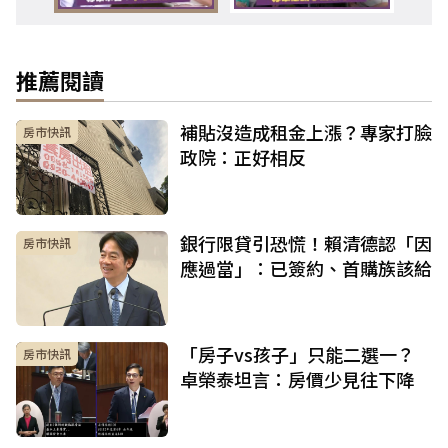
推薦閱讀
補貼沒造成租金上漲？專家打臉
房市快訊
政院：正好相反
銀行限貸引恐慌！賴清德認「因
房市快訊
應過當」：已簽約、首購族該給
「房子vs孩子」只能二選一？
房市快訊
卓榮泰坦言：房價少見往下降