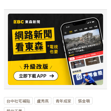
台中社宅補貼
盧秀燕
青年成家
張金鶚
居住正義