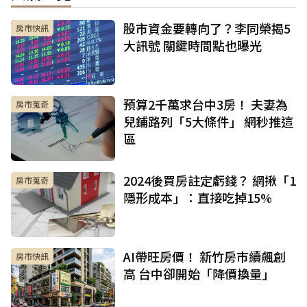
股市資金要轉向了？李同榮揭5
房市快訊
大訊號 關鍵時間點也曝光
預算2千萬求台中3房！ 夫妻為
房市蒐奇
兒鋪路列「5大條件」 網秒推這
區
2024後買房註定虧錢？ 網揪「1
房市蒐奇
隱形成本」：直接吃掉15%
AI帶旺房價！ 新竹房市續飆創
房市快訊
高 台中卻開始「降價換量」