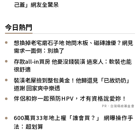
己蓋」網友全驚呆
今日熱門
想換掉老宅磨石子地 她問木板、磁磚誰優？網見
需求一面倒：別換了
存款all-in買房 他憂沒錢裝潢 過來人：軟裝也能
很舒適
裝潢老屋撿到整包黃金！他歸還見「已故奶奶」
道謝 回家爽中樂透
伴侶和妳一起預防HPV，才有資格說愛妳！
PR．台灣癌症基金會
600萬買33年地上權「誰會買？」 網曝操作手
法：超划算