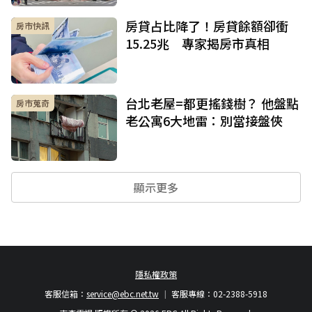
房貸占比降了！房貸餘額卻衝
房市快訊
15.25兆 專家揭房市真相
台北老屋=都更搖錢樹？ 他盤點
房市蒐奇
老公寓6大地雷：別當接盤俠
顯示更多
隱私權政策
客服信箱：
service@ebc.net.tw
客服專線：02-2388-5918