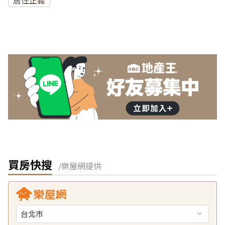
買房快搜
/樂屋網提供