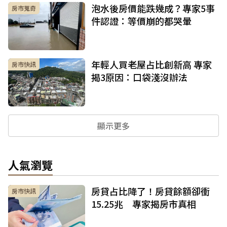
泡水後房價能跌幾成？專家5事
房市蒐奇
件認證：等價崩的都哭暈
年輕人買老屋占比創新高 專家
房市快訊
揭3原因：口袋淺沒辦法
顯示更多
人氣瀏覽
房貸占比降了！房貸餘額卻衝
房市快訊
15.25兆 專家揭房市真相