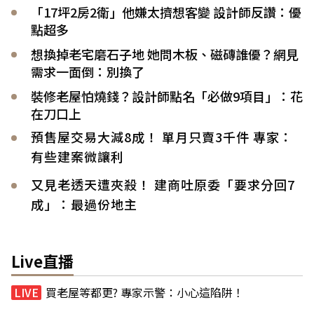
「17坪2房2衛」他嫌太擠想客變 設計師反讚：優
點超多
想換掉老宅磨石子地 她問木板、磁磚誰優？網見
需求一面倒：別換了
裝修老屋怕燒錢？設計師點名「必做9項目」：花
在刀口上
預售屋交易大減8成！ 單月只賣3千件 專家：
有些建案微讓利
又見老透天遭夾殺！ 建商吐原委「要求分回7
成」：最過份地主
Live直播
買老屋等都更? 專家示警：小心這陷阱！