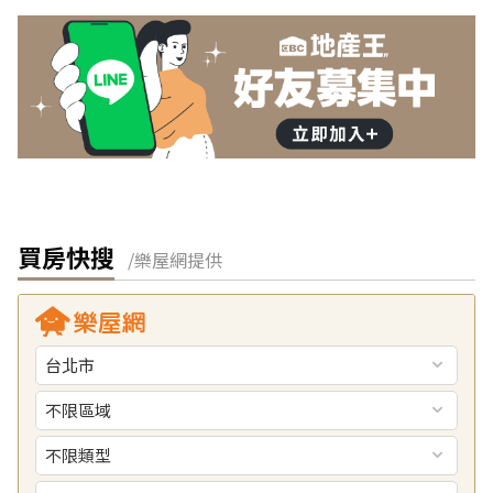
買房快搜
/樂屋網提供