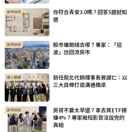
你符合青安3.0嗎？回答5題就知
房市快訊
道
股市賺飽錢去哪？專家：「這
房市快訊
波」恐回流房市
新任新北代銷理事長曾謀仁：以
達人開講
三大目標打造溝通橋梁
房貸不要太早還？拿去買ETF穩
房市快訊
賺4%？專家揭短影音沒說完的
真相