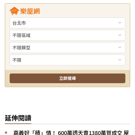
延伸閱讀
嘉義好「積」情！ 600萬透天賣1380萬賀成交 屋