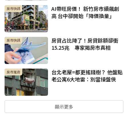
AI帶旺房價！ 新竹房市續飆創
房市快訊
高 台中卻開始「降價換量」
房貸占比降了！房貸餘額卻衝
房市快訊
15.25兆 專家揭房市真相
台北老屋=都更搖錢樹？ 他盤點
房市蒐奇
老公寓6大地雷：別當接盤俠
顯示更多