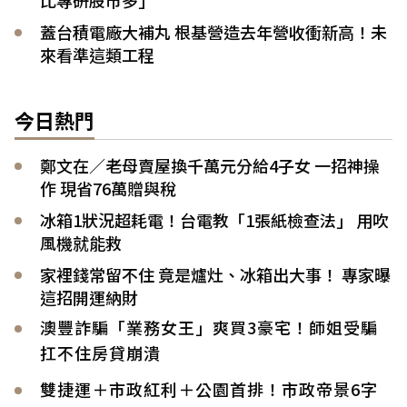
蓋台積電廠大補丸 根基營造去年營收衝新高！未
來看準這類工程
今日熱門
鄭文在／老母賣屋換千萬元分給4子女 一招神操
作 現省76萬贈與稅
冰箱1狀況超耗電！台電教「1張紙檢查法」 用吹
風機就能救
家裡錢常留不住 竟是爐灶、冰箱出大事！ 專家曝
這招開運納財
澳豐詐騙「業務女王」爽買3豪宅！師姐受騙
扛不住房貸崩潰
雙捷運＋市政紅利＋公園首排！市政帝景6字