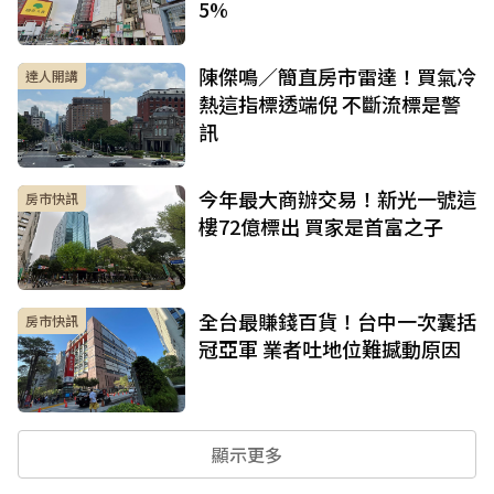
5%
陳傑鳴／簡直房市雷達！買氣冷
達人開講
熱這指標透端倪 不斷流標是警
訊
今年最大商辦交易！新光一號這
房市快訊
樓72億標出 買家是首富之子
全台最賺錢百貨！台中一次囊括
房市快訊
冠亞軍 業者吐地位難撼動原因
顯示更多