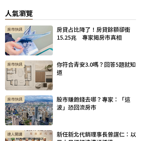
人氣瀏覽
房貸占比降了！房貸餘額卻衝
房市快訊
15.25兆 專家揭房市真相
你符合青安3.0嗎？回答5題就知
房市快訊
道
股市賺飽錢去哪？專家：「這
房市快訊
波」恐回流房市
新任新北代銷理事長曾謀仁：以
達人開講