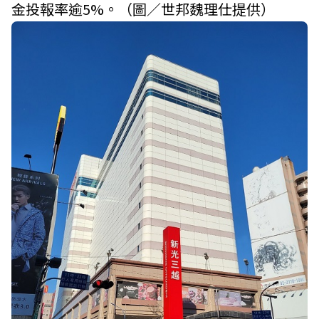
金投報率逾5%。（圖／
世邦魏理仕
提供）