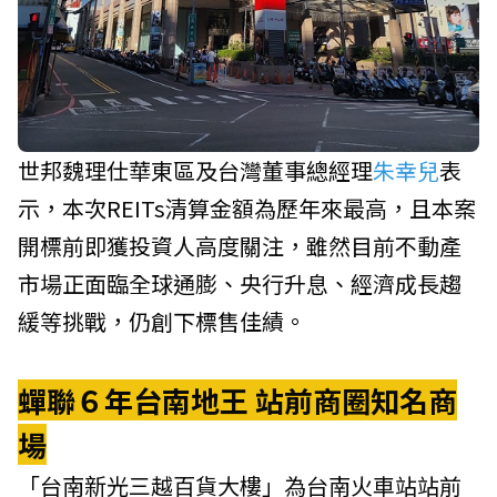
世邦魏理仕華東區及台灣董事總經理
朱幸兒
表
示，本次REITs清算金額為歷年來最高，且本案
開標前即獲投資人高度關注，雖然目前不動產
市場正面臨全球通膨、央行升息、經濟成長趨
緩等挑戰，仍創下標售佳績。
蟬聯６年台南地王 站前商圈知名商
場
「台南新光三越百貨大樓」為台南火車站站前