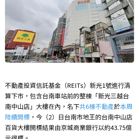
不動產投資信託基金
（REITs）
新光1號
進行清
算下市，包含台南車站前的整棟「
新光三越台
南中山店
」大樓在內，名下
共6棟不動產
於
本周
陸續開標
，今（2）日台南市地王的台南中山店
百貨大樓開標結果由
京城商業銀行
以約43.75億
元得標。