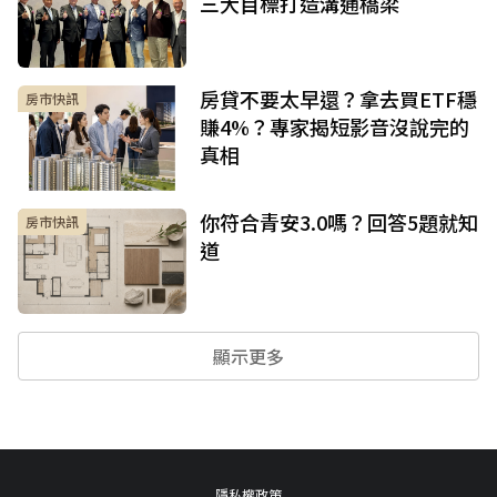
三大目標打造溝通橋梁
房貸不要太早還？拿去買ETF穩
房市快訊
賺4%？專家揭短影音沒說完的
真相
你符合青安3.0嗎？回答5題就知
房市快訊
道
顯示更多
隱私權政策