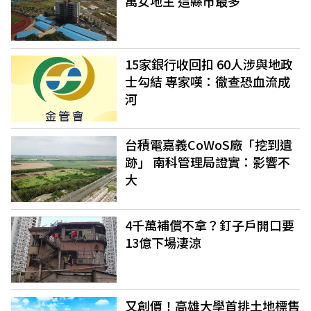
萬女地主 這縣市最多
15家銀行收回扣 60人涉與地政
士勾結 專家嘆：徹查恐血流成
河
台積電嘉義CoWoS廠「挖到遺
跡」 南科管理局證實：影響不
大
4千萬補償不拿？釘子戶開口要
13億下場淒涼
又創價！高雄大學首排土地標售