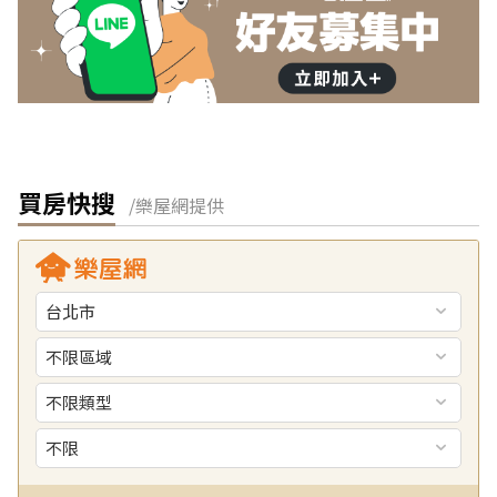
買房快搜
/樂屋網提供