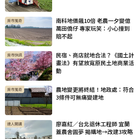
南科地價飆10倍 老農一夕變億
房市蒐奇
萬田僑仔 專家玩笑：小心撞到
賠不起
民宿、商店就地合法？《國土計
房市快訊
畫法》有望放寬原民土地商業活
動
農地變更將終結！地政處：符合
房市蒐奇
3條件可無痛變建地
廖嘉紅／台北退休工程師 宜蘭
達人開講
蓋農舍圓夢 揭購地→改建3攻略