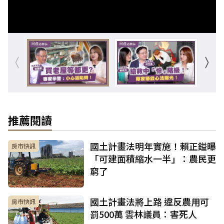
推薦閱讀
國土計畫法明年實施！賴正鎰曝
房市快訊
「可建面積縮水一半」：農民更
窮了
國土計畫法將上路 違反農用可
房市快訊
罰500萬 雲林議員：害死人