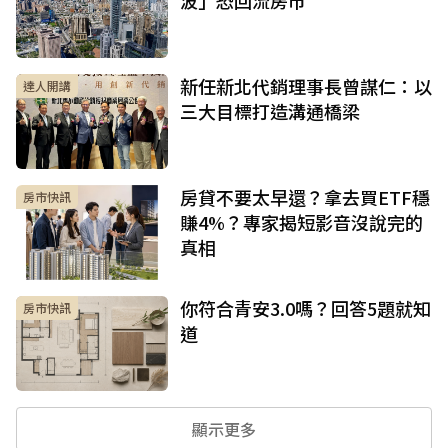
波」恐回流房市
新任新北代銷理事長曾謀仁：以
達人開講
三大目標打造溝通橋梁
房貸不要太早還？拿去買ETF穩
房市快訊
賺4%？專家揭短影音沒說完的
真相
你符合青安3.0嗎？回答5題就知
房市快訊
道
顯示更多