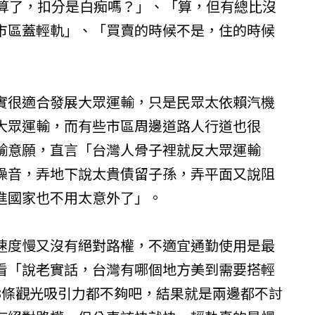
就算了，扣分是白痴嗎？」、「算，但有總比沒
市區蓋輕軌」、「買賣的時候不是，住的時候
實很適合發展大眾運輸，只是民眾太依賴汽機
大眾運輸，而有些市區周邊道路人行道也很
輸意願，直言「台灣人骨子裡就反大眾運輸
噪音，弄地下說太貴債留子孫，弄平面又說阻
進國家也不用太意外了」。
速度慢又沒有絕對路權，不適宜通勤使用是最
看「說老實話，台灣有哪個地方美到需要搭輕
3條觀光吸引力都不夠吧，結果就是兩邊都不討