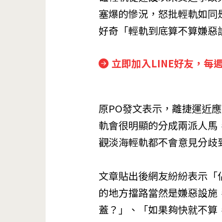
塞爆的慘況，怒批輕軌如同
好奇「輕軌到底算不算嫌惡
立即加入LINE好友，每
原PO發文表示，離捷運近
軌會很明顯的分成兩派人馬
觀淡海輕軌都不會意見分歧
文章貼出後網友紛紛表示「
的地方擋路當然是嫌惡設施
蓋？」、「如果夠快就不算