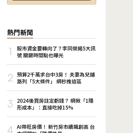
熱門新聞
股市資金要轉向了？李同榮揭5大訊
1
號 關鍵時間點也曝光
預算2千萬求台中3房！ 夫妻為兒鋪
2
路列「5大條件」 網秒推這區
2024後買房註定虧錢？ 網揪「1隱
3
形成本」：直接吃掉15%
AI帶旺房價！ 新竹房市續飆創高 台
4