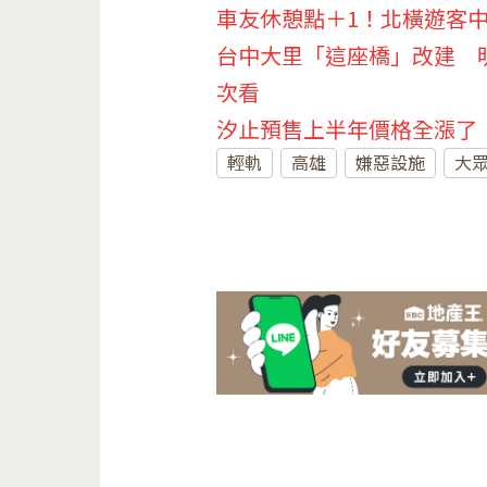
車友休憩點＋1！北橫遊客
台中大里「這座橋」改建 
次看
汐止預售上半年價格全漲了
輕軌
高雄
嫌惡設施
大