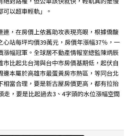
有絕對路權，但公車該快就快，輕軌真的是慢
都可以超車輕軌」。
連連，在房價上依舊助攻表現亮眼，根據僑馥
心站每坪均價39萬元，房價年漲幅37％，一
價漲幅冠軍。全球居不動產情報室總監陳炳辰
雄市比起北台灣與台中市房價基期低，起伏自
周邊本屬於高雄市最蛋黃房市熱區，等同台北
下相當合理，要是新古屋房價更高，都有拉抬
頭走，要是比起過去3、4字頭的水位漲幅空間
）