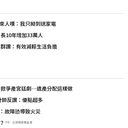
來人嘆：我只拗到送家電
長10年增加33萬人
敬群讚：有效減輕生活負擔
台掀爭產宮廷劇…遺產分配這樣做
設計師反讚：優點超多
：故障恐導致火災
？
PR．台灣癌症基金會