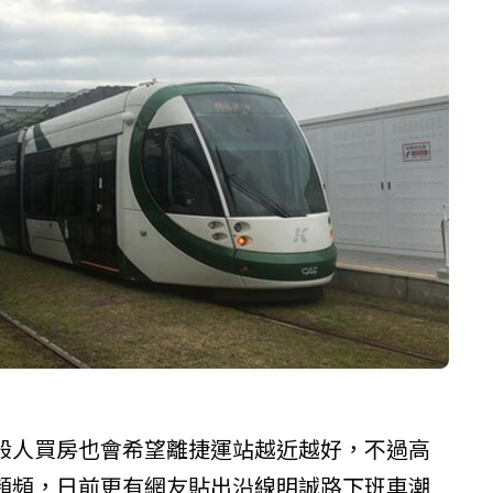
般人買房也會希望離捷運站越近越好，不過高
頻頻，日前更有網友貼出沿線明誠路下班車潮