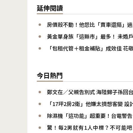
延伸閱讀
房價殺不動！他怨比「賣車還摳」過
黃金單身族「這縣市」最多！ 未婚戶
「包租代管＋租金補貼」成效佳 花
今日熱門
鄭文在／父親告別式 海陸歸子孫回
「17坪2房2衛」他嫌太擠想客變 
除濕機「這功能」超重要！台電警告
驚！每2男就有1人中標？不可能吧