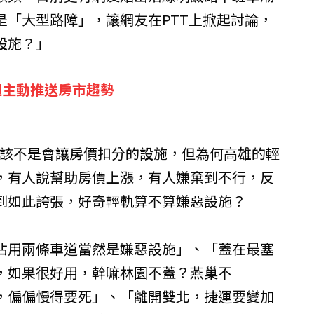
是「大型路障」，讓網友在PTT上掀起討論，
設施？」
週主動推送房市趨勢
應該不是會讓房價扣分的設施，但為何高雄的輕
，有人說幫助房價上漲，有人嫌棄到不行，反
到如此誇張，好奇輕軌算不算嫌惡設施？
佔用兩條車道當然是嫌惡設施」、「蓋在最塞
，如果很好用，幹嘛林園不蓋？燕巢不
，偏偏慢得要死」、「離開雙北，捷運要變加