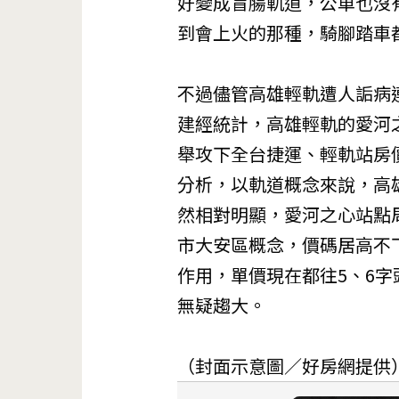
好變成盲腸軌道，公車也沒
到會上火的那種，騎腳踏車
不過儘管高雄輕軌遭人詬病
建經統計，高雄輕軌的愛河之
舉攻下全台捷運、輕軌站房
分析，以軌道概念來說，高
然相對明顯，愛河之心站點
市大安區概念，價碼居高不
作用，單價現在都往5、6字
無疑趨大。
（封面示意圖／好房網提供