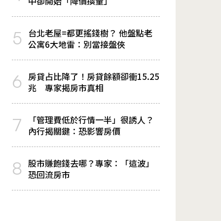
中卻開始「降價換量」
台北老屋=都更搖錢樹？ 他盤點老
5
公寓6大地雷：別當接盤俠
房貸占比降了！房貸餘額卻衝15.25
6
兆 專家揭房市真相
「管理費低於行情一半」很誘人？
7
內行揭關鍵：恐影響房價
股市賺飽錢去哪？專家：「這波」
8
恐回流房市